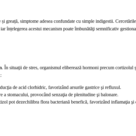
e și greață, simptome adesea confundate cu simple indigestii. Cercetăril
e, iar înțelegerea acestui mecanism poate îmbunătăţi semnificativ gestiona
n
. În situaţii de stres, organismul eliberează hormoni precum cortizolul ș
:
cţia de acid clorhidric, favorizând arsurile gastrice şi refluxul.
re a stomacului, provocând senzaţia de plenitudine şi balonare.
tizol pot dezechilibra flora bacteriană benefică, favorizând inflamaţia şi