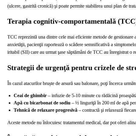
(ulcere, gastrită cronică) şi poate permite stabilirea unui plan de tra
Terapia cognitiv‑comportamentală (TCC) 
TCC reprezintă una dintre cele mai eficiente metode de gestionare a s
anxietăţii, pacienţii raportează o scădere semnificativă a simptomelo
iritabil (SII) care au urmat şase săptămâni de TCC au înregistrat o
Strategii de urgenţă pentru crizele de stre
În cazul atacurilor bruște de arsură sau balonare, poţi încerca următo
Ceai de ghimbir
– infuzie de 5‑10 minute cu rădăcină proaspăt
Apă cu bicarbonat de sodiu
– ½ linguriţă în 200 ml de apă pen
Tehnică de relaxare progresivă
– contractă şi relaxează fieca
Aceste metode nu înlocuiesc tratamentul medical, dar pot oferi alin