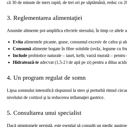
că 30 de minute de mers rapid, de trei ori pe săptămână, reduc cu 2
3. Reglementarea alimentaţiei
Anumite alimente pot amplifica efectele stresului, în timp ce altele a
Evita
alimentele picante, grase, consumul excesiv de cafea şi alc
Consumă
alimente bogate în fibre solubile (ovăz, legume cu frunz
Include
probiotice naturale – iaurt, kefir, varză murată – pentru
Hidratează-te
adecvat (1,5‑2 l de apă pe zi) pentru a dilua acidul 
4. Un program regulat de somn
Lipsa somnului intensifică răspunsul la stres şi perturbă ritmul circ
nivelului de cortizol şi la reducerea inflamaţiei gastrice.
5. Consultarea unui specialist
Dacă simptomele persistă, este esenţial să consulţi un medic gastroe