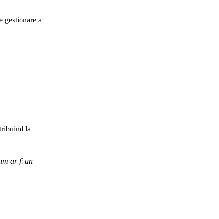
e gestionare a
tribuind la
um ar fi un