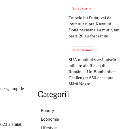
Stiri Externe
Trupele lui Putin, val de
lovituri asupra Kievului.
Două persoane au murit, iar
peste 20 au fost rănite
Știri naționale
SUA monitorizează mișcările
militare ale Rusiei din
România. Un Bombardier
Challenger 650 deasupra
Mării Negre
lness, timp de
Categorii
Beauty
Economie
2023 a arătat
Lifestyle