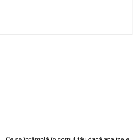
Ce se întâmplă în corpul tău dacă analizele