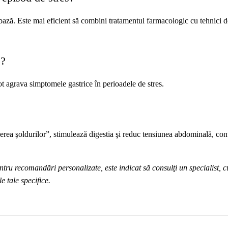
bază. Este mai eficient să combini tratamentul farmacologic cu tehnici d
s?
pot agrava simptomele gastrice în perioadele de stres.
derea şoldurilor”, stimulează digestia şi reduc tensiunea abdominală, con
ntru recomandări personalizate, este indicat să consulţi un specialist, c
e tale specifice.