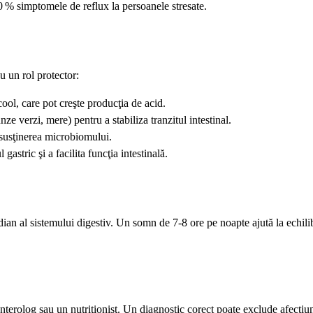
0 % simptomele de reflux la persoanele stresate.
u un rol protector:
ool, care pot creşte producţia de acid.
e verzi, mere) pentru a stabiliza tranzitul intestinal.
 susţinerea microbiomului.
gastric şi a facilita funcţia intestinală.
adian al sistemului digestiv. Un somn de 7‑8 ore pe noapte ajută la echili
nterolog sau un nutriţionist. Un diagnostic corect poate exclude afecţiun