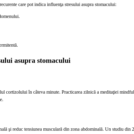
 recurente care pot indica influenţa stresului asupra stomacului:
bdomenului.
termitentă.
sului asupra stomacului
lul cortizolului în câteva minute. Practicarea zilnică a meditaţiei mindfu
e.
stinală şi reduc tensiunea musculară din zona abdominală. Un studiu din 