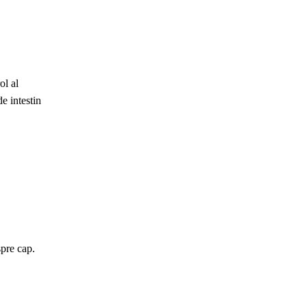
ol al
e intestin
spre cap.