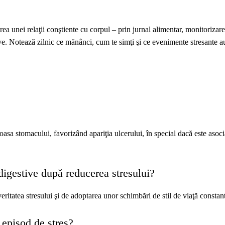
rea unei relaţii conştiente cu corpul – prin jurnal alimentar, monitorizar
ve. Notează zilnic ce mănânci, cum te simţi şi ce evenimente stresante au
coasa stomacului, favorizând apariţia ulcerului, în special dacă este asoc
igestive după reducerea stresului?
ritatea stresului şi de adoptarea unor schimbări de stil de viaţă constan
 episod de stres?