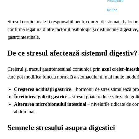
Stresul cronic poate fi responsabil pentru dureri de stomac, balonar
confirmă legătura dintre factorul psihologic și disfuncțiile digestiv
gastrointestinale.
De ce stresul afectează sistemul digestiv?
Creierul și tractul gastrointestinal comunică prin
axul creier‑intesti
care pot modifica funcţia normală a stomacului în mai multe moduri
Creşterea acidităţii gastrice
– hormonii de stres stimulează produ
Încetinirea golirii gastrice
– stresul poate reduce viteza de goli
Alterarea microbiomului intestinal
– nivelurile ridicate de cor
abdominal.
Semnele stresului asupra digestiei