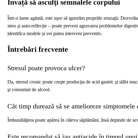
Învață să asculţi semnalele corpului
Într-o lume agitată, este uşor să ignorăm propriile senzaţii. Dezvolta
stres şi auto‑reflecție – poate preveni agravarea problemelor digesti
identifica modele şi vei putea interveni preventiv.
Întrebări frecvente
Stresul poate provoca ulcer?
Da, stresul cronic poate creşte producţia de acid gastric şi slăbi mu
şi consumul de alcool.
Cât timp durează să se amelioreze simptomele d
Îmbunătăţirea poate apărea în câteva săptămâni, însă depinde de seve
Este recomandat să iau antiacide în timpul unui