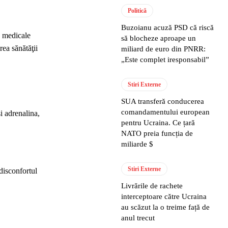
Politică
Buzoianu acuză PSD că riscă
e medicale
să blocheze aproape un
rea sănătăţii
miliard de euro din PNRR:
„Este complet iresponsabil”
Stiri Externe
SUA transferă conducerea
comandamentului european
i adrenalina,
pentru Ucraina. Ce țară
NATO preia funcția de
miliarde $
Stiri Externe
 disconfortul
Livrările de rachete
interceptoare către Ucraina
au scăzut la o treime față de
anul trecut