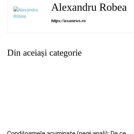
Alexandru Robea
https://axanews.ro
Din aceiași categorie
Condiloamele acuminate (negii anali): De ce