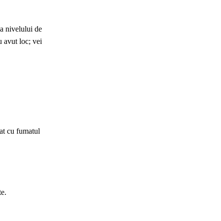
ea nivelului de
 avut loc; vei
iat cu fumatul
te.