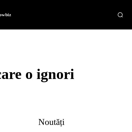
owbiz
care o ignori
Noutăți