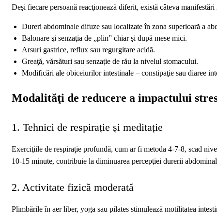
Deşi fiecare persoană reacţionează diferit, există câteva manifestări
Dureri abdominale difuze sau localizate în zona superioară a a
Balonare şi senzaţia de „plin” chiar şi după mese mici.
Arsuri gastrice, reflux sau regurgitare acidă.
Greaţă, vărsături sau senzaţie de rău la nivelul stomacului.
Modificări ale obiceiurilor intestinale – constipaţie sau diaree in
Modalităţi de reducere a impactului stre
1. Tehnici de respirație și meditație
Exerciţiile de respirație profundă, cum ar fi metoda 4‑7‑8, scad nive
10‑15 minute, contribuie la diminuarea percepţiei durerii abdominal
2. Activitate fizică moderată
Plimbările în aer liber, yoga sau pilates stimulează motilitatea inte