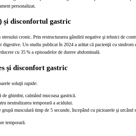
tament personalizat.
și disconfortul gastric
tresului cronic. Prin restructurarea gândirii negative şi tehnici de contr
r digestive. Un studiu publicat în 2024 a arătat că pacienţii cu sindrom d
 reducere cu 35 % a episoadelor de durere abdominală.
s și disconfort gastric
arele soluţii rapide:
ă de ghimbir, calmând mucoasa gastrică.
tru neutralizarea temporară a acidului.
re grupă musculară timp de 5 secunde, începând cu picioarele şi urcând 
are temporară.