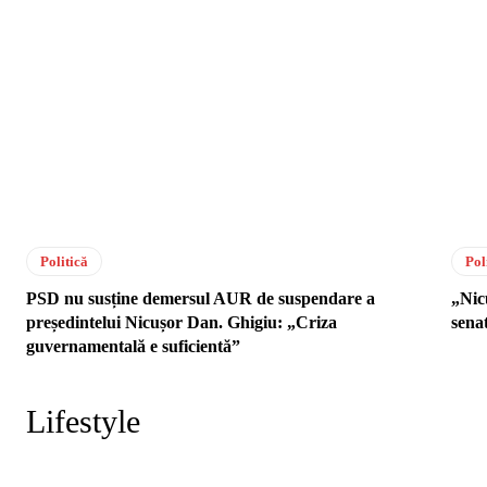
Politică
Pol
PSD nu susține demersul AUR de suspendare a
„Nic
președintelui Nicușor Dan. Ghigiu: „Criza
sena
guvernamentală e suficientă”
Lifestyle