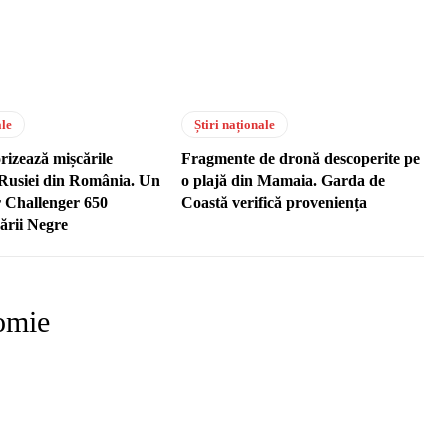
ale
Știri naționale
izează mișcările
Fragmente de dronă descoperite pe
e Rusiei din România. Un
o plajă din Mamaia. Garda de
 Challenger 650
Coastă verifică proveniența
ării Negre
omie