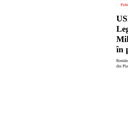
Poli
US
Leg
Mi
în 
România
din Pla