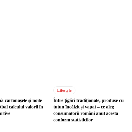
Lifestyle
 cartonașele și noile
Între țigări tradiționale, produse cu
tbal calculul valorii în
tutun încălzit și vapat – ce aleg
ortive
consumatorii români anul acesta
conform statisticilor