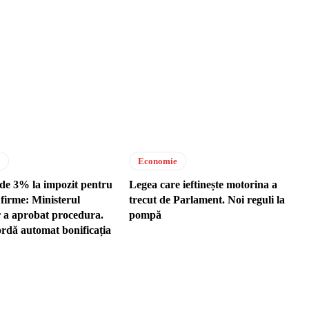
Economie
de 3% la impozit pentru
Legea care ieftinește motorina a
firme: Ministerul
trecut de Parlament. Noi reguli la
r a aprobat procedura.
pompă
dă automat bonificația