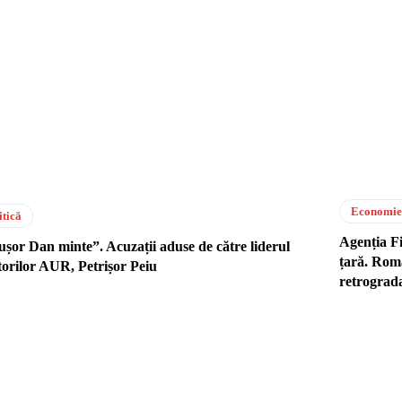
Economie
itică
Agenția Fi
ușor Dan minte”. Acuzații aduse de către liderul
țară. Româ
torilor AUR, Petrișor Peiu
retrograda