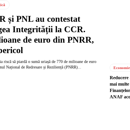
tică
R și PNL au contestat
ea Integrității la CCR.
lioane de euro din PNRR,
pericol
 riscă să piardă o sumă uriașă de 770 de milioane de euro
nul Național de Redresare și Reziliență (PNRR)...
Economie
Reducere 
mai multe 
Finanțelo
ANAF acor