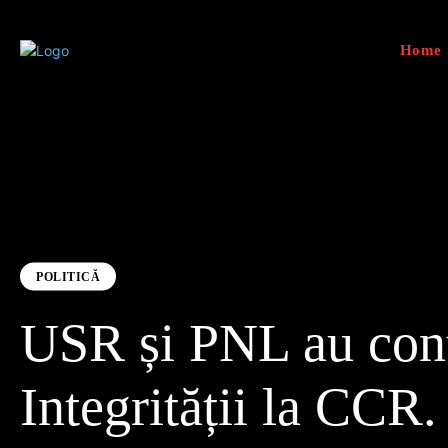
Home
POLITICĂ
USR și PNL au cont
Integrității la CCR