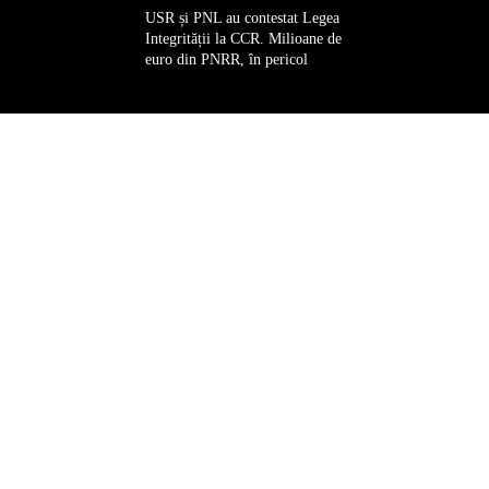
USR și PNL au contestat Legea
Integrității la CCR. Milioane de
euro din PNRR, în pericol