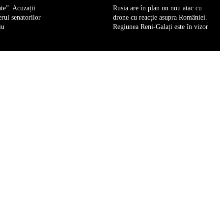
te”. Acuzații
Rusia are în plan un nou atac cu
erul senatorilor
drone cu reacție asupra României.
iu
Regiunea Reni-Galați este în vizor