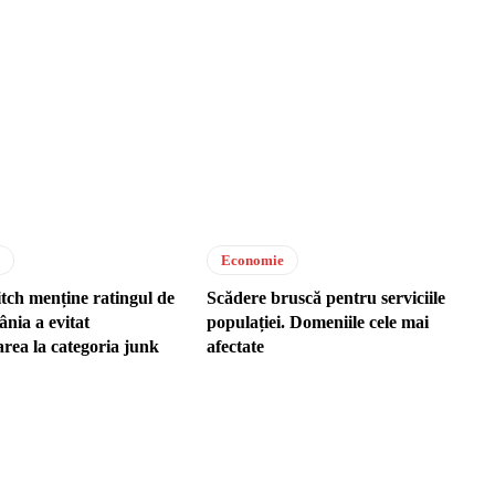
Economie
tch menține ratingul de
Scădere bruscă pentru serviciile
nia a evitat
populației. Domeniile cele mai
rea la categoria junk
afectate