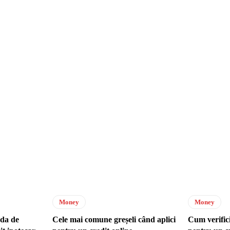
Money
Money
ada de
Cele mai comune greșeli când aplici
Cum verifici