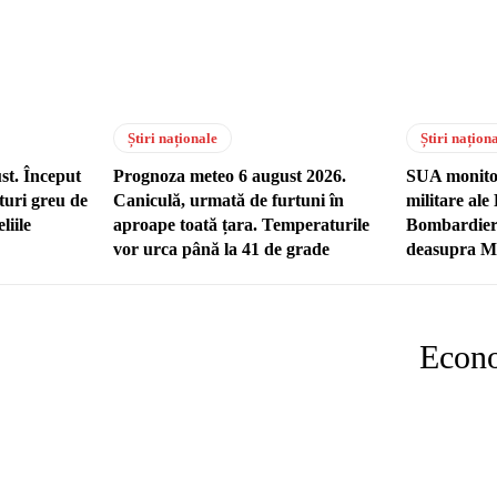
Știri naționale
Știri națion
st. Început
Prognoza meteo 6 august 2026.
SUA monitor
uri greu de
Caniculă, urmată de furtuni în
militare al
liile
aproape toată țara. Temperaturile
Bombardier
vor urca până la 41 de grade
deasupra M
Econ