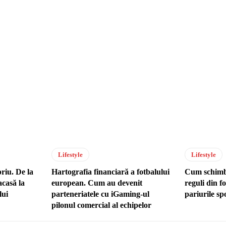
Lifestyle
Lifestyle
riu. De la
Hartografia financiară a fotbalului
Cum schimbă
acasă la
european. Cum au devenit
reguli din fo
lui
parteneriatele cu iGaming-ul
pariurile sp
pilonul comercial al echipelor