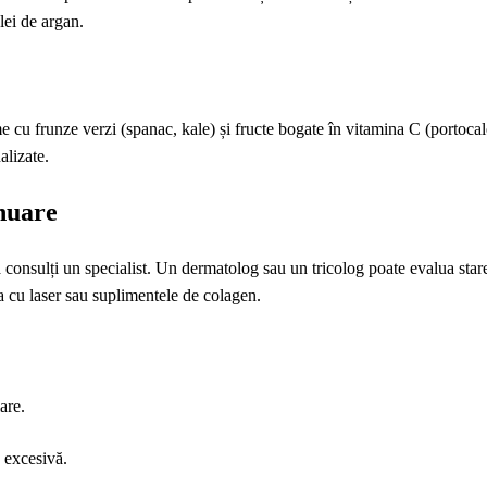
lei de argan.
e cu frunze verzi (spanac, kale) și fructe bogate în vitamina C (portoca
alizate.
inuare
ă consulți un specialist. Un dermatolog sau un tricolog poate evalua star
ia cu laser sau suplimentele de colagen.
are.
a excesivă.