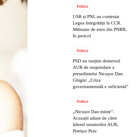
Politică
USR și PNL au contestat
Legea Integrității la CCR.
Milioane de euro din PNRR,
în pericol
Politică
PSD nu susține demersul
AUR de suspendare a
președintelui Nicușor Dan.
Ghigiu: „Criza
guvernamentală e suficientă”
Politică
„Nicușor Dan minte”.
Acuzații aduse de către
liderul senatorilor AUR,
Petrișor Peiu