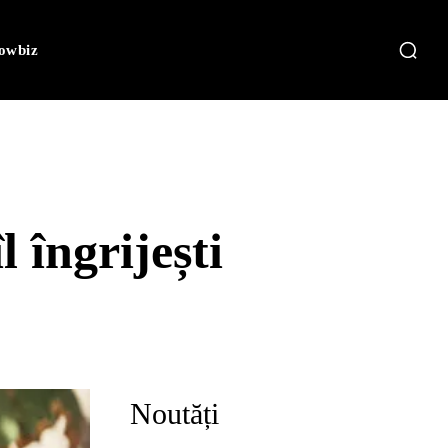
owbiz
 îngrijești
Noutăți