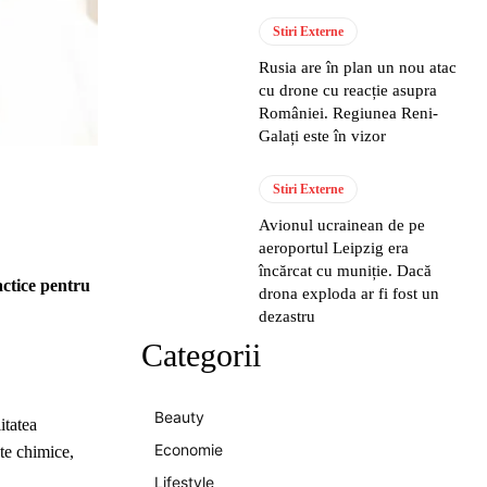
Stiri Externe
Rusia are în plan un nou atac
cu drone cu reacție asupra
României. Regiunea Reni-
Galați este în vizor
Stiri Externe
Avionul ucrainean de pe
aeroportul Leipzig era
încărcat cu muniție. Dacă
actice pentru
drona exploda ar fi fost un
dezastru
Categorii
Beauty
itatea
Economie
nte chimice,
Lifestyle