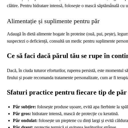
clătire. Pentru hidratare intensă, folosește o mască săptămânală cu u
Alimentație și suplimente pentru păr
Adaugă în dietă alimente bogate în proteine (ouă, pui, pește), legum
suspectezi o deficiență, consultă un medic pentru suplimente person
Ce să faci dacă părul tău se rupe în cont
Dacă, în ciuda tuturor eforturilor, ruperea persistă, este momentul s
firului și poate recomanda tratamente personalizate, cum ar fi terap
Sfaturi practice pentru fiecare tip de păr
Păr subțire:
folosește produse ușoare, evită apa fierbinte la spăl
Păr gros:
hidratare intensă, mască de protecție cu keratină.
Păr ondulat:
folosește un pieptene cu dinți largi și evită căldur
Păr drept:
protecție termică și evitarea legăturilor strânse.