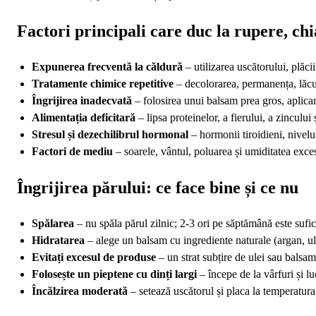
Factori principali care duc la rupere, chia
Expunerea frecventă la căldură
– utilizarea uscătorului, plăcii
Tratamente chimice repetitive
– decolorarea, permanența, lăcui
Îngrijirea inadecvată
– folosirea unui balsam prea gros, aplica
Alimentația deficitară
– lipsa proteinelor, a fierului, a zincului
Stresul și dezechilibrul hormonal
– hormonii tiroidieni, nivelul
Factori de mediu
– soarele, vântul, poluarea și umiditatea exces
Îngrijirea părului: ce face bine și ce nu
Spălarea
– nu spăla părul zilnic; 2‑3 ori pe săptămână este sufici
Hidratarea
– alege un balsam cu ingrediente naturale (argan, ule
Evitați excesul de produse
– un strat subțire de ulei sau balsam
Folosește un pieptene cu dinți largi
– începe de la vârfuri și lu
Încălzirea moderată
– setează uscătorul și placa la temperatur