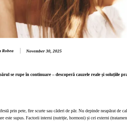
u Robea
November 30, 2025
părul se rupe în continuare – descoperă cauzele reale și soluțiile pr
estă prin pete, fire scurte sau căderi de păr. Nu depinde neapărat de cal
care este supus. Factorii interni (nutriție, hormoni) și cei externi (tratame