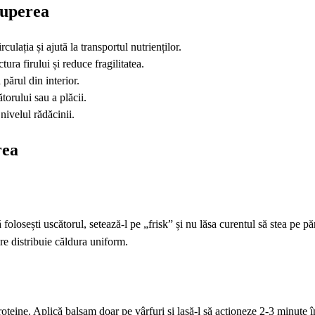
ruperea
ulația și ajută la transportul nutrienților.
tura firului și reduce fragilitatea.
părul din interior.
torului sau a plăcii.
 nivelul rădăcinii.
rea
folosești uscătorul, setează-l pe „frisk” și nu lăsa curentul să stea pe p
e distribuie căldura uniform.
oteine. Aplică balsam doar pe vârfuri și lasă-l să acționeze 2‑3 minute î