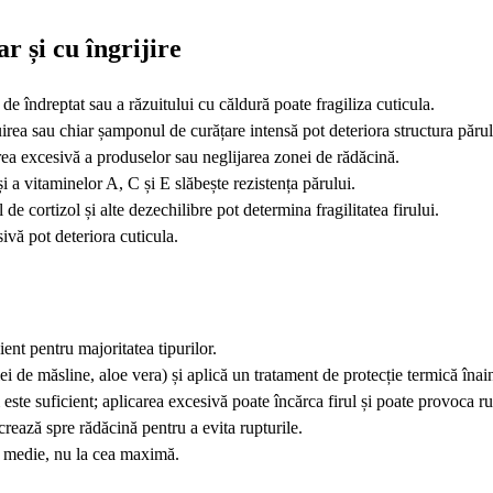
r și cu îngrijire
 de îndreptat sau a răzuitului cu căldură poate fragiliza cuticula.
rea sau chiar șamponul de curățare intensă pot deteriora structura părul
rea excesivă a produselor sau neglijarea zonei de rădăcină.
 și a vitaminelor A, C și E slăbește rezistența părului.
 de cortizol și alte dezechilibre pot determina fragilitatea firului.
ivă pot deteriora cuticula.
ent pentru majoritatea tipurilor.
i de măsline, aloe vera) și aplică un tratament de protecție termică înain
 este suficient; aplicarea excesivă poate încărca firul și poate provoca r
crează spre rădăcină pentru a evita rupturile.
a medie, nu la cea maximă.