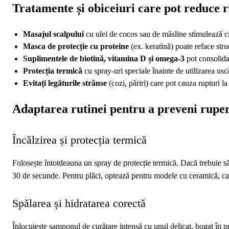
Tratamente și obiceiuri care pot reduce 
Masajul scalpului
cu ulei de cocos sau de măsline stimulează circ
Masca de protecție cu proteine
(ex. keratină) poate reface struc
Suplimentele de biotină, vitamina D și omega‑3
pot consolida 
Protecția termică
cu spray‑uri speciale înainte de utilizarea uscă
Evitați legăturile strânse
(cozi, păriri) care pot cauza rupturi la
Adaptarea rutinei pentru a preveni rupe
Încălzirea și protecția termică
Folosește întotdeauna un spray de protecție termică. Dacă trebuie să 
30 de secunde. Pentru plăci, optează pentru modele cu ceramică, car
Spălarea și hidratarea corectă
Înlocuiește șamponul de curățare intensă cu unul delicat, bogat în pr