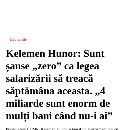
Economie
Kelemen Hunor: Sunt
șanse „zero” ca legea
salarizării să treacă
săptămâna aceasta. „4
miliarde sunt enorm de
mulți bani când nu-i ai”
Președintele UDMR, Kelemen Hunor, a lansat un avertisment dur cu