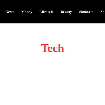
News
Money
Lifestyle
Beauty
Sănătate
Sh
Tech
Beauty
Economie
Lifestyle
Money
Politică
Sănătate