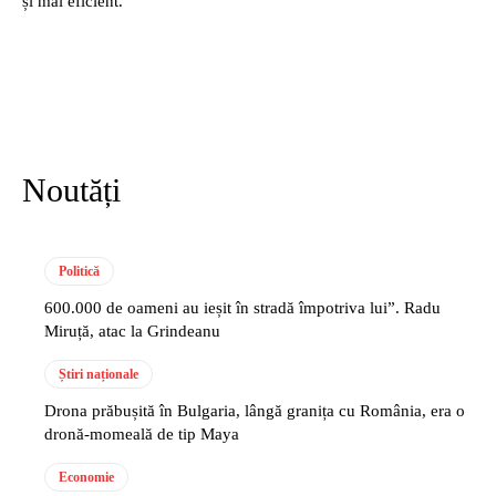
și mai eficient.
Noutăți
Politică
600.000 de oameni au ieșit în stradă împotriva lui”. Radu
Miruță, atac la Grindeanu
Știri naționale
Drona prăbușită în Bulgaria, lângă granița cu România, era o
dronă-momeală de tip Maya
Economie