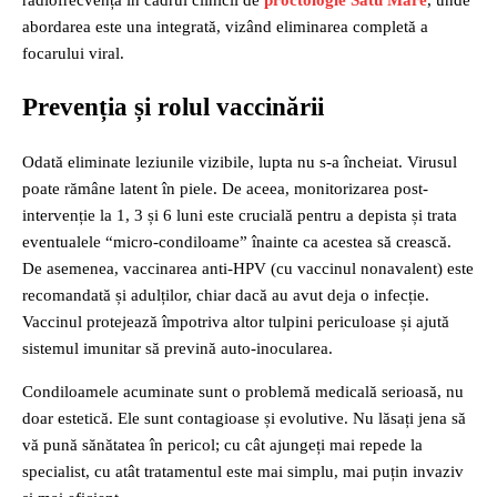
radiofrecvență în cadrul clinicii de
proctologie Satu Mare
, unde
abordarea este una integrată, vizând eliminarea completă a
focarului viral.
Prevenția și rolul vaccinării
Odată eliminate leziunile vizibile, lupta nu s-a încheiat. Virusul
poate rămâne latent în piele. De aceea, monitorizarea post-
intervenție la 1, 3 și 6 luni este crucială pentru a depista și trata
eventualele “micro-condiloame” înainte ca acestea să crească.
De asemenea, vaccinarea anti-HPV (cu vaccinul nonavalent) este
recomandată și adulților, chiar dacă au avut deja o infecție.
Vaccinul protejează împotriva altor tulpini periculoase și ajută
sistemul imunitar să prevină auto-inocularea.
Condiloamele acuminate sunt o problemă medicală serioasă, nu
doar estetică. Ele sunt contagioase și evolutive. Nu lăsați jena să
vă pună sănătatea în pericol; cu cât ajungeți mai repede la
specialist, cu atât tratamentul este mai simplu, mai puțin invaziv