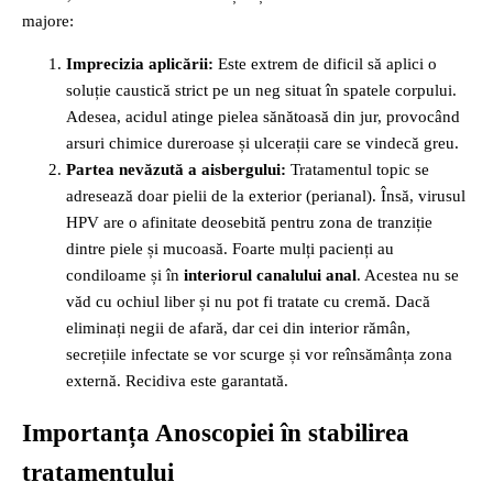
majore:
Imprecizia aplicării:
Este extrem de dificil să aplici o
soluție caustică strict pe un neg situat în spatele corpului.
Adesea, acidul atinge pielea sănătoasă din jur, provocând
arsuri chimice dureroase și ulcerații care se vindecă greu.
Partea nevăzută a aisbergului:
Tratamentul topic se
adresează doar pielii de la exterior (perianal). Însă, virusul
HPV are o afinitate deosebită pentru zona de tranziție
dintre piele și mucoasă. Foarte mulți pacienți au
condiloame și în
interiorul canalului anal
. Acestea nu se
văd cu ochiul liber și nu pot fi tratate cu cremă. Dacă
eliminați negii de afară, dar cei din interior rămân,
secrețiile infectate se vor scurge și vor reînsămânța zona
externă. Recidiva este garantată.
Importanța Anoscopiei în stabilirea
tratamentului