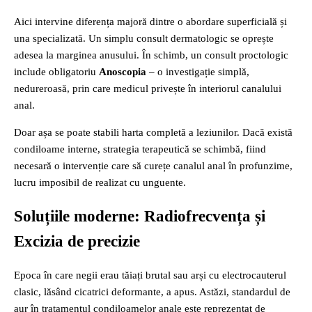
Aici intervine diferența majoră dintre o abordare superficială și
una specializată. Un simplu consult dermatologic se oprește
adesea la marginea anusului. În schimb, un consult proctologic
include obligatoriu
Anoscopia
– o investigație simplă,
nedureroasă, prin care medicul privește în interiorul canalului
anal.
Doar așa se poate stabili harta completă a leziunilor. Dacă există
condiloame interne, strategia terapeutică se schimbă, fiind
necesară o intervenție care să curețe canalul anal în profunzime,
lucru imposibil de realizat cu unguente.
Soluțiile moderne: Radiofrecvența și
Excizia de precizie
Epoca în care negii erau tăiați brutal sau arși cu electrocauterul
clasic, lăsând cicatrici deformante, a apus. Astăzi, standardul de
aur în tratamentul condiloamelor anale este reprezentat de