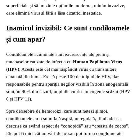
superficiale și să prezinte opțiunile moderne, minim invazive,
care elimină virusul fără a lăsa cicatrici inestetice.
Inamicul invizibil: Ce sunt condiloamele
și cum apar?
Condiloamele acuminate sunt excrescențe ale pielii și
mucoaselor cauzate de infecția cu
Human Papilloma Virus
(HPV)
. Acesta este cel mai răspândit virus cu transmitere
cutanată din lume. Există peste 100 de tulpini de HPV, dar
responsabile pentru apariția negilor vizibili în zona anogenitală
sunt, în 90% din cazuri, tulpinile cu risc oncogenic scăzut (HPV
6 și HPV 11).
Spre deosebire de hemoroizi, care sunt netezi și moi,
condiloamele au o suprafață aspră, neregulată, fiind adesea
descrise ca având aspect de “conopidă” sau “creastă de cocoș”.
Ele pot fi mici cât un vârf de ac sau pot forma conglomerate