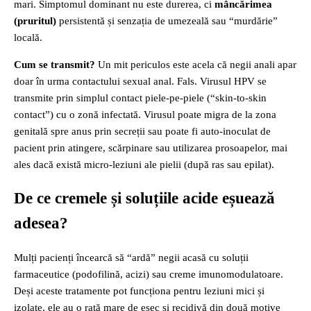
mari. Simptomul dominant nu este durerea, ci
mâncărimea
(pruritul)
persistentă și senzația de umezeală sau “murdărie”
locală.
Cum se transmit?
Un mit periculos este acela că negii anali apar
doar în urma contactului sexual anal. Fals. Virusul HPV se
transmite prin simplul contact piele-pe-piele (“skin-to-skin
contact”) cu o zonă infectată. Virusul poate migra de la zona
genitală spre anus prin secreții sau poate fi auto-inoculat de
pacient prin atingere, scărpinare sau utilizarea prosoapelor, mai
ales dacă există micro-leziuni ale pielii (după ras sau epilat).
De ce cremele și soluțiile acide eșuează
adesea?
Mulți pacienți încearcă să “ardă” negii acasă cu soluții
farmaceutice (podofilină, acizi) sau creme imunomodulatoare.
Deși aceste tratamente pot funcționa pentru leziuni mici și
izolate, ele au o rată mare de eșec și recidivă din două motive