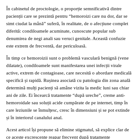
În cabinetul de proctologie, o proporție semnificativă dintre
pacienții care se prezintă pentru “hemoroizi care nu dor, dar se
simt ciudat la mână” suferă, în realitate, de o afecțiune complet
diferită: condiloamele acuminate, cunoscute popular sub
denumirea de negi anali sau veruci genitale. Această confuzie
este extrem de frecventă, dar periculoasă.
În timp ce hemoroizii sunt o problemă vasculară benignă (vene
dilatate), condiloamele sunt manifestarea unei infecții virale
active, extrem de contagioase, care necesită o abordare medicală
specifică și rapidă. Rușinea asociată cu patologia din zona anală
determină mulți pacienți să amâne vizita la medic luni sau chiar
ani de zile. Ei încearcă tratamente “după ureche”, creme anti-
hemoroidale sau soluții acide cumpărate de pe internet, timp în
care leziunile se înmulțesc, cresc în dimensiuni și se pot extinde
și în interiorul canalului anal.
Acest articol își propune să elimine stigmatul, să explice clar de
ce aceste excrescențe reapar frecvent după tratamente