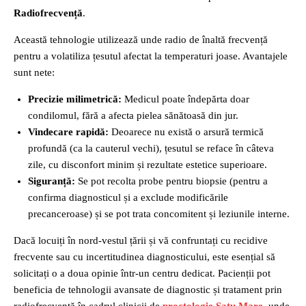
Radiofrecvență
.
Această tehnologie utilizează unde radio de înaltă frecvență
pentru a volatiliza țesutul afectat la temperaturi joase. Avantajele
sunt nete:
Precizie milimetrică:
Medicul poate îndepărta doar
condilomul, fără a afecta pielea sănătoasă din jur.
Vindecare rapidă:
Deoarece nu există o arsură termică
profundă (ca la cauterul vechi), țesutul se reface în câteva
zile, cu disconfort minim și rezultate estetice superioare.
Siguranță:
Se pot recolta probe pentru biopsie (pentru a
confirma diagnosticul și a exclude modificările
precanceroase) și se pot trata concomitent și leziunile interne.
Dacă locuiți în nord-vestul țării și vă confruntați cu recidive
frecvente sau cu incertitudinea diagnosticului, este esențial să
solicitați o a doua opinie într-un centru dedicat. Pacienții pot
beneficia de tehnologii avansate de diagnostic și tratament prin