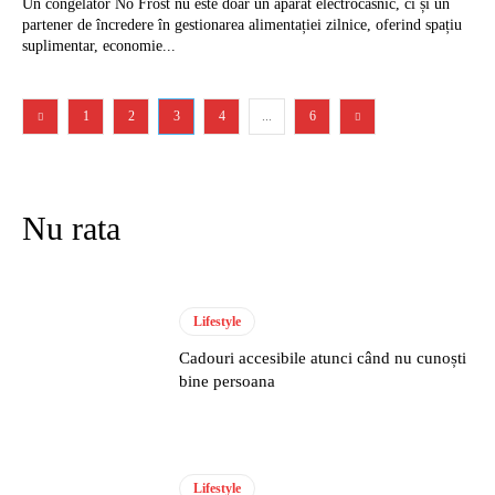
Un congelator No Frost nu este doar un aparat electrocasnic, ci și un
partener de încredere în gestionarea alimentației zilnice, oferind spațiu
suplimentar, economie...
1
2
3
4
...
6
Nu rata
Lifestyle
Cadouri accesibile atunci când nu cunoști
bine persoana
Lifestyle