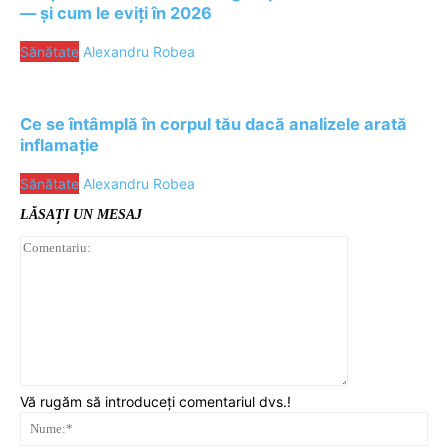
— și cum le eviți în 2026
Sănătate
Alexandru Robea
Ce se întâmplă în corpul tău dacă analizele arată
inflamație
Sănătate
Alexandru Robea
LĂSAȚI UN MESAJ
Comentariu:
Vă rugăm să introduceți comentariul dvs.!
Nu