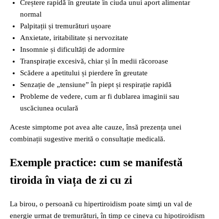
Creștere rapidă în greutate în ciuda unui aport alimentar
normal
Palpitații și tremurături ușoare
Anxietate, iritabilitate și nervozitate
Insomnie și dificultăți de adormire
Transpirație excesivă, chiar și în medii răcoroase
Scădere a apetitului și pierdere în greutate
Senzație de „tensiune” în piept și respirație rapidă
Probleme de vedere, cum ar fi dublarea imaginii sau
uscăciunea oculară
Aceste simptome pot avea alte cauze, însă prezența unei
combinații sugestive merită o consultație medicală.
Exemple practice: cum se manifestă
tiroida în viața de zi cu zi
La birou, o persoană cu hipertiroidism poate simţi un val de
energie urmat de tremurături, în timp ce cineva cu hipotiroidism