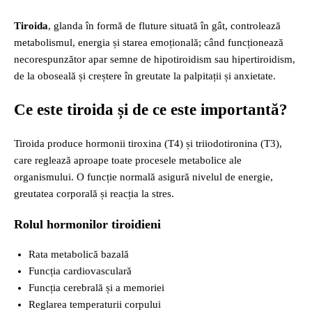
Tiroida
, glanda în formă de fluture situată în gât, controlează
metabolismul, energia și starea emoțională; când funcționează
necorespunzător apar semne de hipotiroidism sau hipertiroidism,
de la oboseală și creștere în greutate la palpitații și anxietate.
Ce este tiroida și de ce este importantă?
Tiroida produce hormonii tiroxina (T4) și triiodotironina (T3),
care reglează aproape toate procesele metabolice ale
organismului. O funcție normală asigură nivelul de energie,
greutatea corporală și reacția la stres.
Rolul hormonilor tiroidieni
Rata metabolică bazală
Funcția cardiovasculară
Funcția cerebrală și a memoriei
Reglarea temperaturii corpului