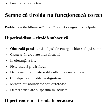
Funcția reproductivă
Semne că tiroida nu funcționează corect
Problemele tiroidiene se împart în două categorii principale:
Hipotiroidism – tiroidă subactivă
Oboseală persistentă
– lipsă de energie chiar și după somn
Creștere în greutate inexplicabilă
Intoleranță la frig
Piele uscată și păr fragil
Depresie, iritabilitate și dificultăți de concentrare
Constipație și probleme digestive
Menstruații abundente sau dureroase
Dureri articulare și spasmă musculară
Hipertiroidism – tiroidă hiperactivă