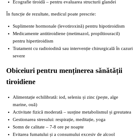
Ecografie tiroidă – pentru evaluarea structurii glandei
În funcție de rezultate, medicul poate prescrie:
Suplimente hormonale (levotiroxină) pentru hipotiroidism
Medicamente antitiroidiene (metimazol, propiltiouracil)
pentru hipertiroidism
Tratament cu radioiodină sau intervenție chirurgicală în cazuri
severe
Obiceiuri pentru menținerea sănătății
tiroidiene
Alimentație echilibrată: iod, seleniu și zinc (pește, alge
marine, ouă)
Activitate fizică moderată – susține metabolismul și greutatea
Gestionarea stresului: respirație, meditație, yoga
Somn de calitate – 7‑8 ore pe noapte
Evitarea fumatului și a consumului excesiv de alcool