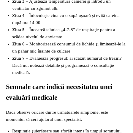
Ziua 3
– Ajustează temperatura camerei şi introdu un
ventilator cu zgomot alb.
Ziua 4
– Înlocuieşte cina cu o supă uşoară şi evită cafeina
după ora 14:00.
Ziua 5
– Încearcă tehnica „4‑7‑8” de respiraţie pentru a
scădea nivelul de anxietate.
Ziua 6
– Monitorizează consumul de lichide şi limitează‑le la
un pahar mic înainte de culcare.
Ziua 7
– Evaluează progresul: ai scăzut numărul de treziri?
Dacă nu, notează detaliile şi programează o consultaţie
medicală.
Semnale care indică necesitatea unei
evaluări medicale
Dacă observi oricare dintre următoarele simptome, este
momentul să ceri ajutorul unui specialist:
Respiraţie şuierătoare sau sforăit intens în timpul somnului.