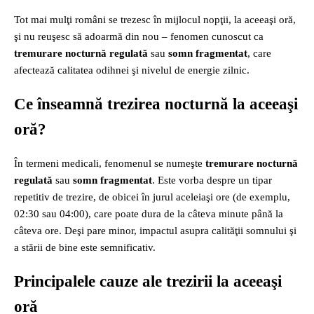
Tot mai mulţi români se trezesc în mijlocul nopţii, la aceeaşi oră,
şi nu reuşesc să adoarmă din nou – fenomen cunoscut ca
tremurare nocturnă regulată
sau
somn fragmentat
, care
afectează calitatea odihnei şi nivelul de energie zilnic.
Ce înseamnă trezirea nocturnă la aceeaşi
oră?
În termeni medicali, fenomenul se numeşte
tremurare nocturnă
regulată
sau
somn fragmentat
. Este vorba despre un tipar
repetitiv de trezire, de obicei în jurul aceleiaşi ore (de exemplu,
02:30 sau 04:00), care poate dura de la câteva minute până la
câteva ore. Deşi pare minor, impactul asupra calităţii somnului şi
a stării de bine este semnificativ.
Principalele cauze ale trezirii la aceeaşi
oră