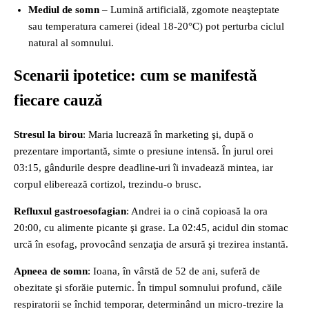
Mediul de somn
– Lumină artificială, zgomote neaşteptate
sau temperatura camerei (ideal 18‑20°C) pot perturba ciclul
natural al somnului.
Scenarii ipotetice: cum se manifestă
fiecare cauză
Stresul la birou
: Maria lucrează în marketing şi, după o
prezentare importantă, simte o presiune intensă. În jurul orei
03:15, gândurile despre deadline‑uri îi invadează mintea, iar
corpul eliberează cortizol, trezindu‑o brusc.
Refluxul gastroesofagian
: Andrei ia o cină copioasă la ora
20:00, cu alimente picante şi grase. La 02:45, acidul din stomac
urcă în esofag, provocând senzaţia de arsură şi trezirea instantă.
Apneea de somn
: Ioana, în vârstă de 52 de ani, suferă de
obezitate şi sforăie puternic. În timpul somnului profund, căile
respiratorii se închid temporar, determinând un micro‑trezire la