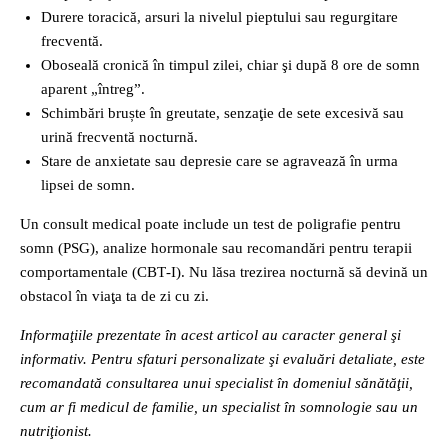
Durere toracică, arsuri la nivelul pieptului sau regurgitare
frecventă.
Oboseală cronică în timpul zilei, chiar şi după 8 ore de somn
aparent „întreg”.
Schimbări bruște în greutate, senzaţie de sete excesivă sau
urină frecventă nocturnă.
Stare de anxietate sau depresie care se agravează în urma
lipsei de somn.
Un consult medical poate include un test de poligrafie pentru
somn (PSG), analize hormonale sau recomandări pentru terapii
comportamentale (CBT‑I). Nu lăsa trezirea nocturnă să devină un
obstacol în viaţa ta de zi cu zi.
Informaţiile prezentate în acest articol au caracter general şi
informativ. Pentru sfaturi personalizate şi evaluări detaliate, este
recomandată consultarea unui specialist în domeniul sănătăţii,
cum ar fi medicul de familie, un specialist în somnologie sau un
nutriţionist.