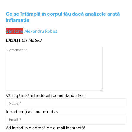
Ce se întâmplă în corpul tău dacă analizele arată
inflamație
Sănătate
Alexandru Robea
LĂSAȚI UN MESAJ
Comentariu:
Vă rugăm să introduceți comentariul dvs.!
Nu
Introduceți aici numele dvs.
Ema
Ați introdus o adresă de e-mail incorectă!