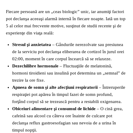
Fiecare persoană are un „ceas biologic” unic, iar anumiţi factori
pot declanşa aceeaşi alarmă internă în fiecare noapte. Iată un top
5 al celor mai frecvente motive, susţinut de studii recente şi de
experienţe din viaţa reală:
Stresul şi anxietatea
– Gândurile nerezolvate sau presiunea
de la serviciu pot declanşa eliberarea de cortizol în jurul orei
02:00, moment în care corpul încearcă să se relaxeze.
Dezechilibre hormonale
– Fluctuaţiile de melatonină,
hormoni tiroidieni sau insulină pot determina un „semnal” de
trezire la ore fixe.
Apneea de somn şi alte afecţiuni respiratorii
– Întreruperile
respiraţiei pot apărea în timpul fazei de somn profund,
forţând corpul să se trezească pentru a restabili oxigenarea.
Obiceiuri alimentare şi consumul de lichide
– O cină grea,
cafeină sau alcool cu câteva ore înainte de culcare pot
declanşa reflux gastroesofagian sau nevoia de a urina în
timpul nopţii.