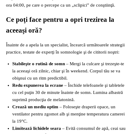
ora 04:00, pe care o percepe ca un „sclipici” de conştiinţă.
Ce poţi face pentru a opri trezirea la
aceeaşi oră?
Înainte de a apela la un specialist, încearcă următoarele strategii
practice, testate de experţi în somnologie şi de cititorii noştri:
Stabileşte o rutină de somn
– Mergi la culcare şi trezeşte‑te
la aceeaşi oră zilnic, chiar şi în weekend. Corpul tău se va
obişnui cu un ritm predictibil.
Redu expunerea la ecrane
– Închide telefoanele şi tabletele
cu cel puţin 30 de minute înainte de somn. Lumina albastră
suprimă producţia de melatonină.
Crează un mediu optim
– Foloseşte draperii opace, un
ventilator pentru zgomot alb şi menţine temperatura camerei
la 19°C.
Limitează lichidele seara
– Evită consumul de apă, ceai sau