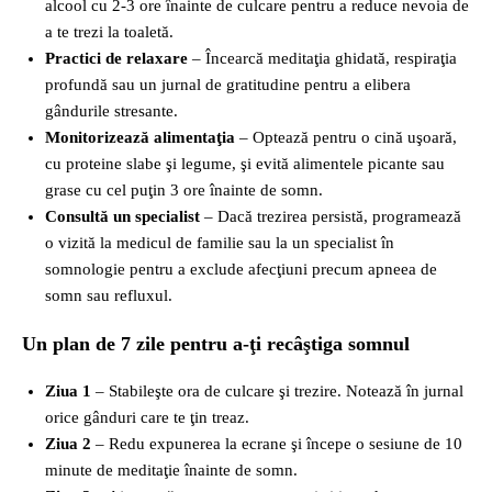
alcool cu 2‑3 ore înainte de culcare pentru a reduce nevoia de
a te trezi la toaletă.
Practici de relaxare
– Încearcă meditaţia ghidată, respiraţia
profundă sau un jurnal de gratitudine pentru a elibera
gândurile stresante.
Monitorizează alimentaţia
– Optează pentru o cină uşoară,
cu proteine slabe şi legume, şi evită alimentele picante sau
grase cu cel puţin 3 ore înainte de somn.
Consultă un specialist
– Dacă trezirea persistă, programează
o vizită la medicul de familie sau la un specialist în
somnologie pentru a exclude afecţiuni precum apneea de
somn sau refluxul.
Un plan de 7 zile pentru a‑ţi recâştiga somnul
Ziua 1
– Stabileşte ora de culcare şi trezire. Notează în jurnal
orice gânduri care te ţin treaz.
Ziua 2
– Redu expunerea la ecrane şi începe o sesiune de 10
minute de meditaţie înainte de somn.