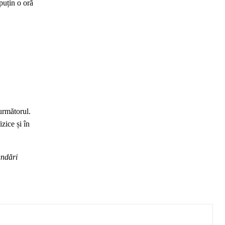
puțin o oră
următorul.
zice și în
andări