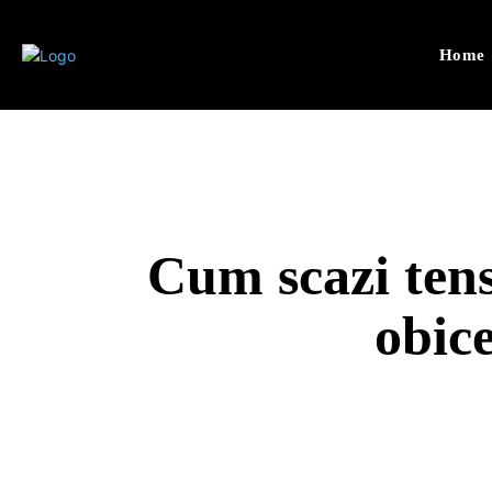
Home
Cum scazi tens
obice