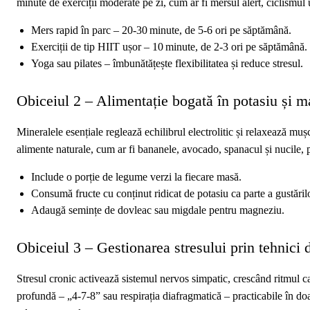
minute de exerciții moderate pe zi, cum ar fi mersul alert, ciclismul 
Mers rapid în parc – 20‑30 minute, de 5‑6 ori pe săptămână.
Exerciții de tip HIIT ușor – 10 minute, de 2‑3 ori pe săptămână.
Yoga sau pilates – îmbunătățește flexibilitatea și reduce stresul.
Obiceiul 2 – Alimentație bogată în potasiu și 
Mineralele esențiale reglează echilibrul electrolitic și relaxează muș
alimente naturale, cum ar fi bananele, avocado, spanacul și nucile
Include o porție de legume verzi la fiecare masă.
Consumă fructe cu conținut ridicat de potasiu ca parte a gustărilo
Adaugă semințe de dovleac sau migdale pentru magneziu.
Obiceiul 3 – Gestionarea stresului prin tehnici d
Stresul cronic activează sistemul nervos simpatic, crescând ritmul ca
profundă – „4‑7‑8” sau respirația diafragmatică – practicabile în d