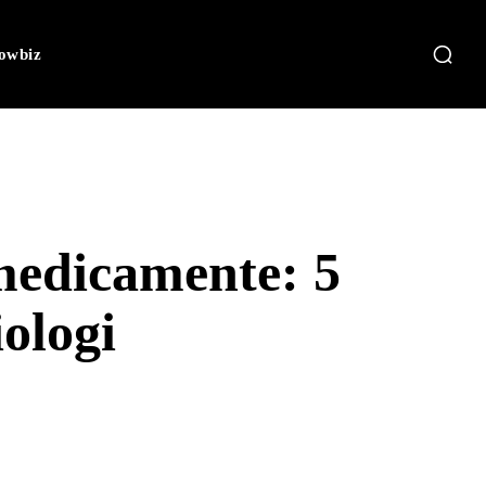
owbiz
 medicamente: 5
iologi