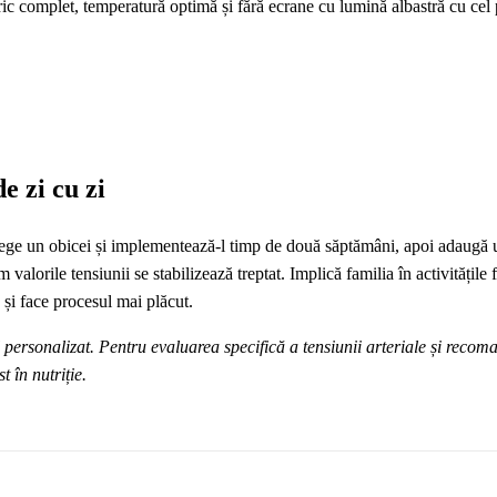
ic complet, temperatură optimă și fără ecrane cu lumină albastră cu cel 
e zi cu zi
lege un obicei și implementează‑l timp de două săptămâni, apoi adaugă 
lorile tensiunii se stabilizează treptat. Implică familia în activitățile fi
 și face procesul mai plăcut.
l personalizat. Pentru evaluarea specifică a tensiunii arteriale și recom
 în nutriție.