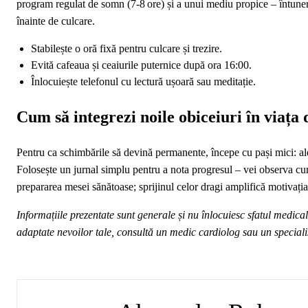
program regulat de somn (7‑8 ore) și a unui mediu propice – întuner
înainte de culcare.
Stabilește o oră fixă pentru culcare și trezire.
Evită cafeaua și ceaiurile puternice după ora 16:00.
Înlocuiește telefonul cu lectură ușoară sau meditație.
Cum să integrezi noile obiceiuri în viața d
Pentru ca schimbările să devină permanente, începe cu pași mici: a
Folosește un jurnal simplu pentru a nota progresul – vei observa cum va
prepararea mesei sănătoase; sprijinul celor dragi amplifică motivația
Informațiile prezentate sunt generale și nu înlocuiesc sfatul medica
adaptate nevoilor tale, consultă un medic cardiolog sau un specialist