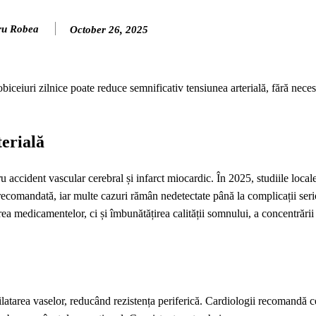
ru Robea
October 26, 2025
iceiuri zilnice poate reduce semnificativ tensiunea arterială, fără neces
terială
ru accident vascular cerebral și infarct miocardic. În 2025, studiile local
 recomandată, iar multe cazuri rămân nedetectate până la complicații seri
a medicamentelor, ci și îmbunătățirea calității somnului, a concentrării ș
 dilatarea vaselor, reducând rezistența periferică. Cardiologii recomandă c