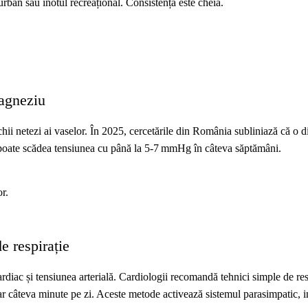
urban sau înotul recreațional. Consistența este cheia.
magneziu
chii netezi ai vaselor. În 2025, cercetările din România subliniază că o d
, poate scădea tensiunea cu până la 5‑7 mmHg în câteva săptămâni.
r.
e respirație
rdiac și tensiunea arterială. Cardiologii recomandă tehnici simple de res
oar câteva minute pe zi. Aceste metode activează sistemul parasimpatic,