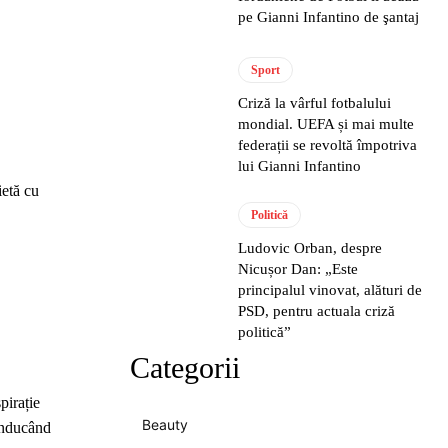
pe Gianni Infantino de şantaj
Sport
Criză la vârful fotbalului
mondial. UEFA și mai multe
federații se revoltă împotriva
lui Gianni Infantino
ietă cu
Politică
Ludovic Orban, despre
Nicușor Dan: „Este
principalul vinovat, alături de
PSD, pentru actuala criză
politică”
Categorii
pirație
Beauty
 inducând