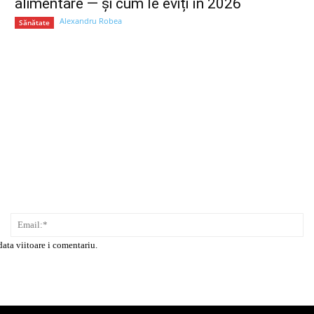
alimentare — și cum le eviți în 2026
Alexandru Robea
Sănătate
Nume:*
Em
data viitoare i comentariu.