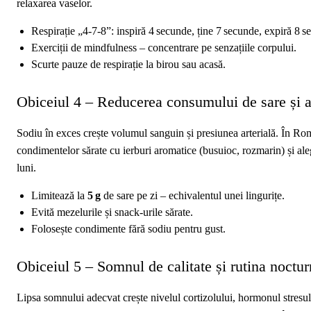
relaxarea vaselor.
Respirație „4‑7‑8”: inspiră 4 secunde, ține 7 secunde, expiră 8 s
Exerciții de mindfulness – concentrare pe senzațiile corpului.
Scurte pauze de respirație la birou sau acasă.
Obiceiul 4 – Reducerea consumului de sare și 
Sodiu în exces crește volumul sanguin și presiunea arterială. În 
condimentelor sărate cu ierburi aromatice (busuioc, rozmarin) și ale
luni.
Limitează la
5 g
de sare pe zi – echivalentul unei lingurițe.
Evită mezelurile și snack‑urile sărate.
Folosește condimente fără sodiu pentru gust.
Obiceiul 5 – Somnul de calitate și rutina noctu
Lipsa somnului adecvat crește nivelul cortizolului, hormonul stresulu