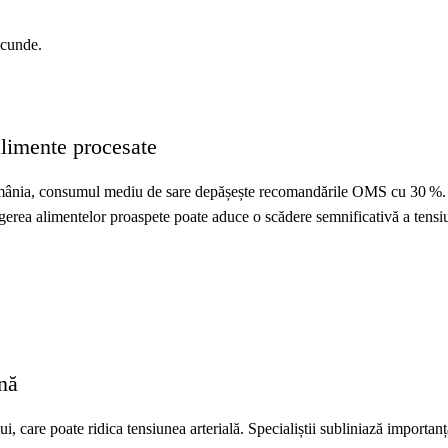
ecunde.
alimente procesate
România, consumul mediu de sare depășește recomandările OMS cu 30 %. 
gerea alimentelor proaspete poate aduce o scădere semnificativă a tensiu
rnă
i, care poate ridica tensiunea arterială. Specialiștii subliniază importan