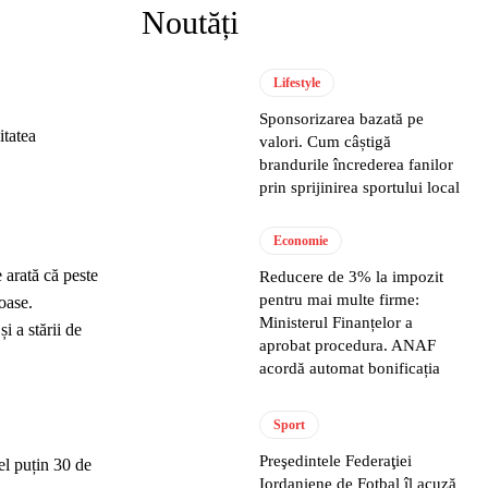
Noutăți
Lifestyle
Sponsorizarea bazată pe
itatea
valori. Cum câștigă
brandurile încrederea fanilor
prin sprijinirea sportului local
Economie
e arată că peste
Reducere de 3% la impozit
pentru mai multe firme:
oase.
Ministerul Finanțelor a
i a stării de
aprobat procedura. ANAF
acordă automat bonificația
Sport
Preşedintele Federaţiei
el puțin 30 de
Iordaniene de Fotbal îl acuză