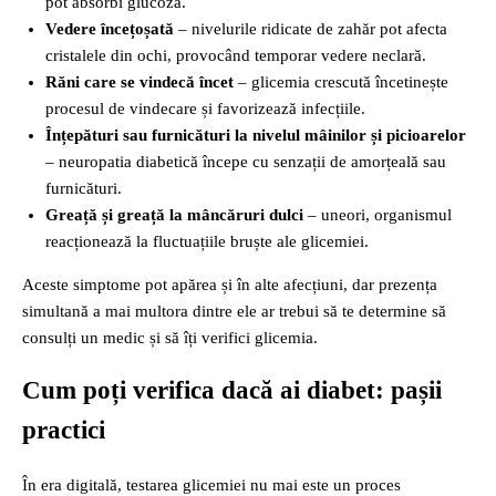
pot absorbi glucoza.
Vedere încețoșată
– nivelurile ridicate de zahăr pot afecta
cristalele din ochi, provocând temporar vedere neclară.
Răni care se vindecă încet
– glicemia crescută încetinește
procesul de vindecare și favorizează infecțiile.
Înțepături sau furnicături la nivelul mâinilor și picioarelor
– neuropatia diabetică începe cu senzații de amorțeală sau
furnicături.
Greață și greață la mâncăruri dulci
– uneori, organismul
reacționează la fluctuațiile bruște ale glicemiei.
Aceste simptome pot apărea și în alte afecțiuni, dar prezența
simultană a mai multora dintre ele ar trebui să te determine să
consulți un medic și să îți verifici glicemia.
Cum poți verifica dacă ai diabet: pașii
practici
În era digitală, testarea glicemiei nu mai este un proces