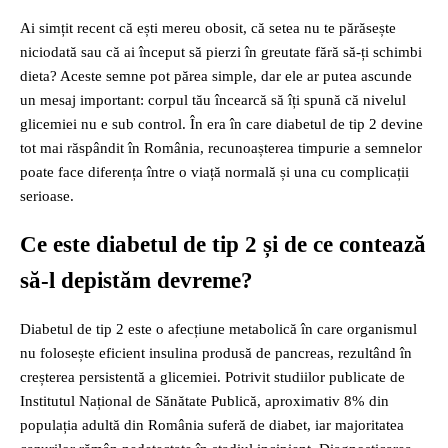
Ai simțit recent că ești mereu obosit, că setea nu te părăsește
niciodată sau că ai început să pierzi în greutate fără să-ți schimbi
dieta? Aceste semne pot părea simple, dar ele ar putea ascunde
un mesaj important: corpul tău încearcă să îți spună că nivelul
glicemiei nu e sub control. În era în care diabetul de tip 2 devine
tot mai răspândit în România, recunoașterea timpurie a semnelor
poate face diferența între o viață normală și una cu complicații
serioase.
Ce este diabetul de tip 2 și de ce contează
să-l depistăm devreme?
Diabetul de tip 2 este o afecțiune metabolică în care organismul
nu folosește eficient insulina produsă de pancreas, rezultând în
creșterea persistentă a glicemiei. Potrivit studiilor publicate de
Institutul Național de Sănătate Publică, aproximativ 8% din
populația adultă din România suferă de diabet, iar majoritatea