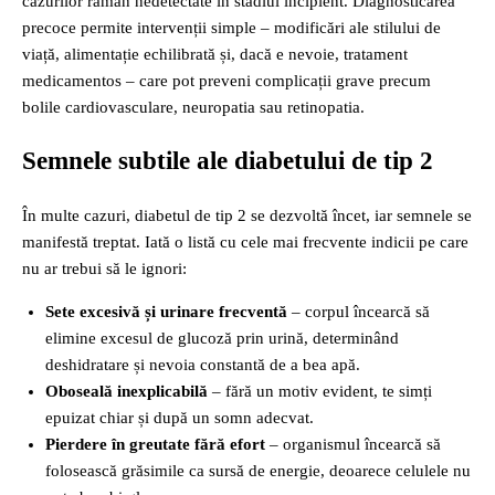
cazurilor rămân nedetectate în stadiul incipient. Diagnosticarea
precoce permite intervenții simple – modificări ale stilului de
viață, alimentație echilibrată și, dacă e nevoie, tratament
medicamentos – care pot preveni complicații grave precum
bolile cardiovasculare, neuropatia sau retinopatia.
Semnele subtile ale diabetului de tip 2
În multe cazuri, diabetul de tip 2 se dezvoltă încet, iar semnele se
manifestă treptat. Iată o listă cu cele mai frecvente indicii pe care
nu ar trebui să le ignori:
Sete excesivă și urinare frecventă
– corpul încearcă să
elimine excesul de glucoză prin urină, determinând
deshidratare și nevoia constantă de a bea apă.
Oboseală inexplicabilă
– fără un motiv evident, te simți
epuizat chiar și după un somn adecvat.
Pierdere în greutate fără efort
– organismul încearcă să
folosească grăsimile ca sursă de energie, deoarece celulele nu