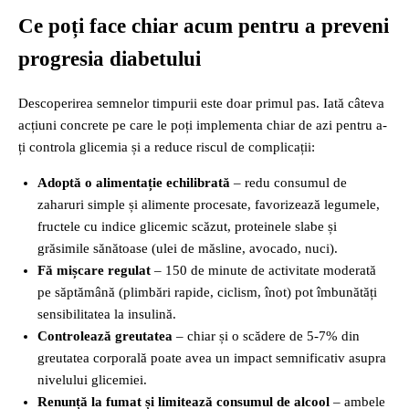
Ce poți face chiar acum pentru a preveni
progresia diabetului
Descoperirea semnelor timpurii este doar primul pas. Iată câteva
acțiuni concrete pe care le poți implementa chiar de azi pentru a-
ți controla glicemia și a reduce riscul de complicații:
Adoptă o alimentație echilibrată
– redu consumul de
zaharuri simple și alimente procesate, favorizează legumele,
fructele cu indice glicemic scăzut, proteinele slabe și
grăsimile sănătoase (ulei de măsline, avocado, nuci).
Fă mișcare regulat
– 150 de minute de activitate moderată
pe săptămână (plimbări rapide, ciclism, înot) pot îmbunătăți
sensibilitatea la insulină.
Controlează greutatea
– chiar și o scădere de 5-7% din
greutatea corporală poate avea un impact semnificativ asupra
nivelului glicemiei.
Renunță la fumat și limitează consumul de alcool
– ambele