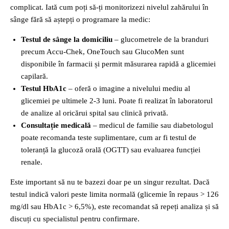
complicat. Iată cum poți să-ți monitorizezi nivelul zahărului în
sânge fără să aștepți o programare la medic:
Testul de sânge la domiciliu
– glucometrele de la branduri
precum Accu-Chek, OneTouch sau GlucoMen sunt
disponibile în farmacii și permit măsurarea rapidă a glicemiei
capilară.
Testul HbA1c
– oferă o imagine a nivelului mediu al
glicemiei pe ultimele 2-3 luni. Poate fi realizat în laboratorul
de analize al oricărui spital sau clinică privată.
Consultație medicală
– medicul de familie sau diabetologul
poate recomanda teste suplimentare, cum ar fi testul de
toleranță la glucoză orală (OGTT) sau evaluarea funcției
renale.
Este important să nu te bazezi doar pe un singur rezultat. Dacă
testul indică valori peste limita normală (glicemie în repaus > 126
mg/dl sau HbA1c > 6,5%), este recomandat să repeți analiza și să
discuți cu specialistul pentru confirmare.