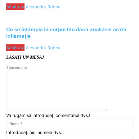
Sănătate
Alexandru Robea
Ce se întâmplă în corpul tău dacă analizele arată
inflamație
Sănătate
Alexandru Robea
LĂSAȚI UN MESAJ
Comentariu:
Vă rugăm să introduceți comentariul dvs.!
Nu
Introduceți aici numele dvs.
Ema