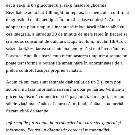
decis să-și ia un glucometru și să-și măsoare glicemia.
Rezultatele au arătat 138 mg/dl în repaus, iar medicul a confirmat
diagnosticul de diabet tip 2. În loc să se lase copleșită, Ana a
adoptat un plan simplu: a început să înlocuiască pâinea albă cu
cea integrală, a introdus 30 de minute de mers rapid în fiecare zi
și a redus consumul de dulciuri. După trei luni, nivelul HbA1c a
scăzut la 6,2%, iar ea se simte mai energică și mai încrezătoare.
Povestea Anei ilustrează cum recunoașterea timpurie a semnelor
poate transforma o potențială amenințare în oportunitatea de a
prelua controlul asupra propriei sănătăți.
Acum că știi care sunt semnele diabetului de tip 2 și cum poți
acționa, nu lăsa informația să rămână doar pe hârtie. Verifică-ți
glicemia, discută cu medicul și fă pașii mici, dar siguri, spre un
stil de viață mai sănătos. Pentru că, în final, sănătatea ta merită
fiecare clipă de atenție.
Informațiile prezentate în acest articol au caracter general și
informativ. Pentru un diagnostic corect și recomandări