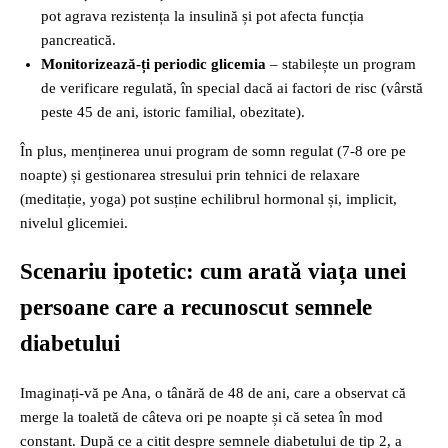
pot agrava rezistența la insulină și pot afecta funcția
pancreatică.
Monitorizează-ți periodic glicemia
– stabilește un program
de verificare regulată, în special dacă ai factori de risc (vârstă
peste 45 de ani, istoric familial, obezitate).
În plus, menținerea unui program de somn regulat (7-8 ore pe
noapte) și gestionarea stresului prin tehnici de relaxare
(meditație, yoga) pot susține echilibrul hormonal și, implicit,
nivelul glicemiei.
Scenariu ipotetic: cum arată viața unei
persoane care a recunoscut semnele
diabetului
Imaginați-vă pe Ana, o tânără de 48 de ani, care a observat că
merge la toaletă de câteva ori pe noapte și că setea în mod
constant. După ce a citit despre semnele diabetului de tip 2, a