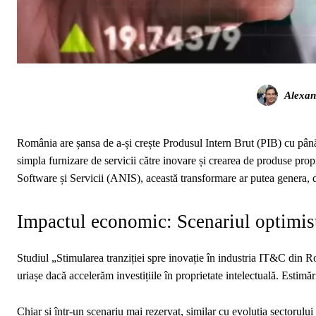
Alexan
România are șansa de a-și crește Produsul Intern Brut (PIB) cu până
simpla furnizare de servicii către inovare și crearea de produse propr
Software și Servicii (ANIS), această transformare ar putea genera,
Impactul economic: Scenariul optimist
Studiul „Stimularea tranziției spre inovație în industria IT&C din R
uriașe dacă accelerăm investițiile în proprietate intelectuală. Esti
Chiar și într-un scenariu mai rezervat, similar cu evoluția sectorul