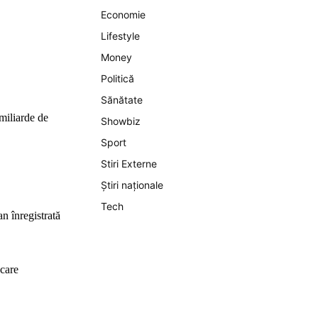
Economie
Lifestyle
Money
Politică
Sănătate
miliarde de
Showbiz
Sport
Stiri Externe
Știri naționale
Tech
an înregistrată
 care