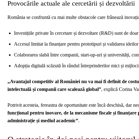
Provocările actuale ale cercetării și dezvoltării
România se confruntă cu mai multe obstacole care frânează inovația
Investițiile private în cercetare și dezvoltare (R&D) sunt de do
Accesul limitat la finanțare pentru prototipuri și validarea ideilor
Colaborarea slabă între companii, start-up-uri și universități, co
Adopția digitală scăzută în rândul întreprinderilor mici și mijloc
„Avantajul competitiv al României nu va mai fi definit de costu
intelectuală și companii care scalează global”
, explică Corina Va
Potrivit acesteia, fereastra de oportunitate este încă deschisă, dar ne
funcțional pentru inovare, de la mecanisme fiscale și finanțare
administrație și mediul academic”
.