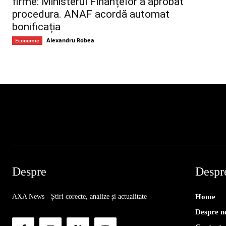
firme: Ministerul Finanțelor a aprobat
procedura. ANAF acordă automat
bonificația
Alexandru Robea
Economie
Despre
Despr
AXA News - Știri corecte, analize și actualitate
Home
Despre n