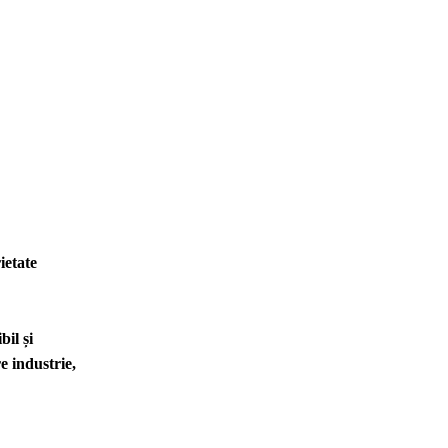
ietate
il și
e industrie,