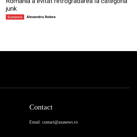
România a evitat retrogradarea la categoria
junk
Alexandru Robea
Economie
Contact
Email: contact@axanews.ro