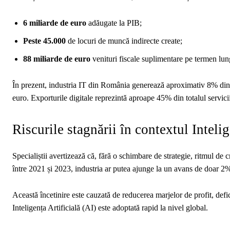
6 miliarde de euro
adăugate la PIB;
Peste 45.000
de locuri de muncă indirecte create;
88 miliarde de euro
venituri fiscale suplimentare pe termen lung
În prezent, industria IT din România generează aproximativ 8% din v
euro. Exporturile digitale reprezintă aproape 45% din totalul servicii
Riscurile stagnării în contextul Intelig
Specialiștii avertizează că, fără o schimbare de strategie, ritmul de 
între 2021 și 2023, industria ar putea ajunge la un avans de doar 2
Această încetinire este cauzată de reducerea marjelor de profit, defici
Inteligența Artificială (AI) este adoptată rapid la nivel global.