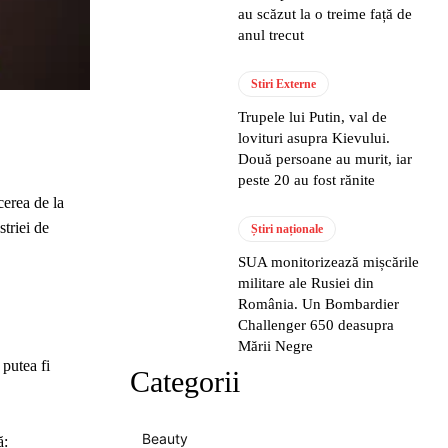
au scăzut la o treime față de
anul trecut
Stiri Externe
Trupele lui Putin, val de
lovituri asupra Kievului.
Două persoane au murit, iar
peste 20 au fost rănite
cerea de la
striei de
Știri naționale
SUA monitorizează mișcările
militare ale Rusiei din
România. Un Bombardier
Challenger 650 deasupra
Mării Negre
 putea fi
Categorii
Beauty
ă: