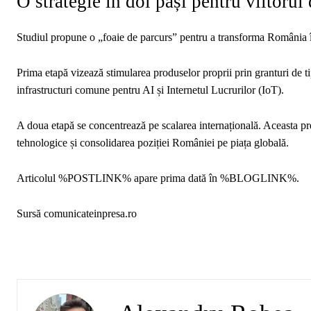
O strategie în doi pași pentru viitorul 
Studiul propune o „foaie de parcurs” pentru a transforma România în
Prima etapă vizează stimularea produselor proprii prin granturi de tip
infrastructuri comune pentru AI și Internetul Lucrurilor (IoT).
A doua etapă se concentrează pe scalarea internațională. Aceasta pres
tehnologice și consolidarea poziției României pe piața globală.
Articolul %POSTLINK% apare prima dată în %BLOGLINK%.
Sursă comunicateinpresa.ro