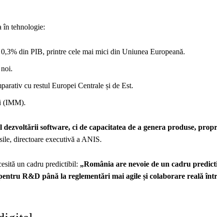
 în tehnologie:
ar 0,3% din PIB, printre cele mai mici din Uniunea Europeană.
 noi.
mparativ cu restul Europei Centrale și de Est.
ii (IMM).
l dezvoltării software, ci de capacitatea de a genera produse, propr
sile, directoare executivă a ANIS.
cesită un cadru predictibil:
„România are nevoie de un cadru predictib
 pentru R&D până la reglementări mai agile și colaborare reală într