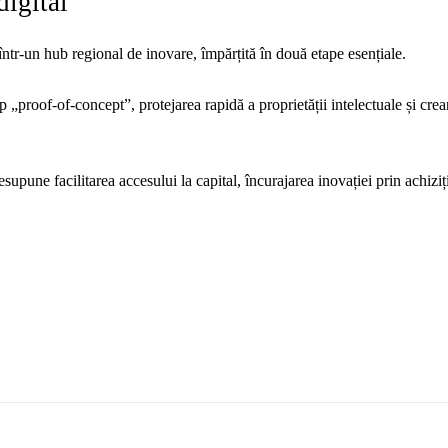
digital
tr-un hub regional de inovare, împărțită în două etape esențiale.
 „proof-of-concept”, protejarea rapidă a proprietății intelectuale și crea
upune facilitarea accesului la capital, încurajarea inovației prin achiziț