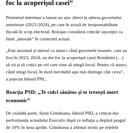
foc la acoperișul casei”
Premierul interimar a lansat un atac direct la adresa guvernelor
anterioare (2023-2024), pe care le acuză de iresponsabilitate
fiscală în scop electoral. Bolojan consideră criticile opoziției ca
fiind „imorale” în contextul actual.
„Este anormal și imoral ca atunci când guvernele noastre, care au
fost în 2023, 2024, au dat foc la acoperișul casei României (…)
să vii și să critici pe cel care vine să stingă focul. Pentru că atunci
când stingi focul, în mod inevitabil apa mai distruge câte ceva”,
a punctat liderul PNL.
Reacția PSD: „Te culci sănătos și te trezești mort
economic”
De cealaltă parte, Sorin Grindeanu, liderul PSD, a criticat dur
performanța actualului Executiv după ce inflația a depășit pragul
de 10% în luna aprilie. Grindeanu a afirmat ironic pe rețelele