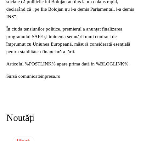
sociale că politicile lui Bolojan au dus la un colaps rapid,
declarând că „pe Ilie Bolojan nu l-a demis Parlamentul, l-a demis
INS”.
În ciuda tensiunilor politice, premierul a anunțat finalizarea
programului SAFE și iminența semnării unui contract de
împrumut cu Uniunea Europeană, măsură considerată esențială
pentru stabilitatea financiară a țării.
Articolul %POSTLINK% apare prima dată în %BLOGLINK%.
Sursă comunicateinpresa.ro
Noutăți
Lifestyle