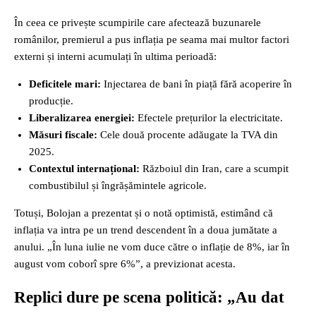
În ceea ce privește scumpirile care afectează buzunarele
românilor, premierul a pus inflația pe seama mai multor factori
externi și interni acumulați în ultima perioadă:
Deficitele mari:
Injectarea de bani în piață fără acoperire în
producție.
Liberalizarea energiei:
Efectele prețurilor la electricitate.
Măsuri fiscale:
Cele două procente adăugate la TVA din
2025.
Contextul internațional:
Războiul din Iran, care a scumpit
combustibilul și îngrășămintele agricole.
Totuși, Bolojan a prezentat și o notă optimistă, estimând că
inflația va intra pe un trend descendent în a doua jumătate a
anului. „În luna iulie ne vom duce către o inflație de 8%, iar în
august vom coborî spre 6%”, a previzionat acesta.
Replici dure pe scena politică: „Au dat