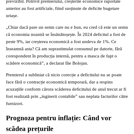
previzibil. Potrivit premierului, creșterile economice raportate
anterior au fost artificiale, fiind susținute de deficite bugetare
uriașe.
„Chiar dacă pare un semn care nu e bun, eu cred că este un semn
că economia noastră se însănătoșește. În 2024 deficitul a fost de
peste 9%, iar creșterea economică a fost undeva de 1%. Ce
înseamnă asta? Că am suprastimulat consumul pe datorie, fără
corespondent în producția internă, pentru a masca de fapt o
scădere economică”, a declarat Ilie Bolojan.
Premierul a subliniat că nicio corecție a deficitului nu se poate
face fără o contracție economică temporară, dar a respins
acuzațiile conform cărora scăderea deficitului de anul trecut ar fi
fost realizată prin „inginerii contabile” sau neplata facturilor către
furnizori.
Prognoza pentru inflație: Când vor
scădea prețurile