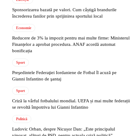
Sponsorizarea bazată pe valori. Cum câștigă brandurile
încrederea fanilor prin sprijinirea sportului local
Economie
Reducere de 3% la impozit pentru mai multe firme: Ministerul
Finanțelor a aprobat procedura. ANAF acordă automat
bonificația
Sport
Preşedintele Federaţiei Iordaniene de Fotbal îl acuză pe
Gianni Infantino de şantaj
Sport
Criză la vârful fotbalului mondial. UEFA și mai multe federații
se revoltă împotriva lui Gianni Infantino
Politică
Ludovic Orban, despre Nicușor Dan: „Este principalul
vinovat, alături de PSD, pentru actuala criză politică”