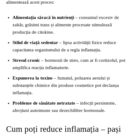
alimentează acest proces:
Alimentația săracă în nutrienți
– consumul excesiv de
zahăr, grăsimi trans și alimente procesate stimulează
producția de citokine.
Stilul de viață sedentar
– lipsa activității fizice reduce
capacitatea organismului de a regla inflamația.
Stresul cronic
– hormonii de stres, cum ar fi cortizolul, pot
amplifica reacția inflamatorie.
Expunerea la toxine
– fumatul, poluarea aerului și
substanțele chimice din produse cosmetice pot declanșa
inflamația.
Probleme de sănătate netratate
– infecții persistente,
afecțiuni autoimune sau dezechilibre hormonale.
Cum poți reduce inflamația – pași