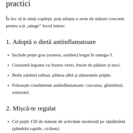
practici
În loc să te simți copleșit, poți adopta o serie de măsuri concrete
pentru a-ți „stinge” focul intern:
1. Adoptă o dietă antiinflamatoare
Include pește gras (somon, sardine) bogat în omega‑3.
Consumă legume cu frunze verzi, fructe de pădure și nuci.
Redu zahărul rafinat, pâinea albă și alimentele prăjite.
Folosește condimente antiinflamatoare: curcuma, ghimbirul,
usturoiul.
2. Mișcă-te regulat
Cel puțin 150 de minute de activitate moderată pe săptămână
(plimbări rapide, ciclism).