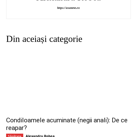
https://axanews.ro
Din aceiași categorie
Condiloamele acuminate (negii anali): De ce
reapar?
Alexandru Robea
Sănătate