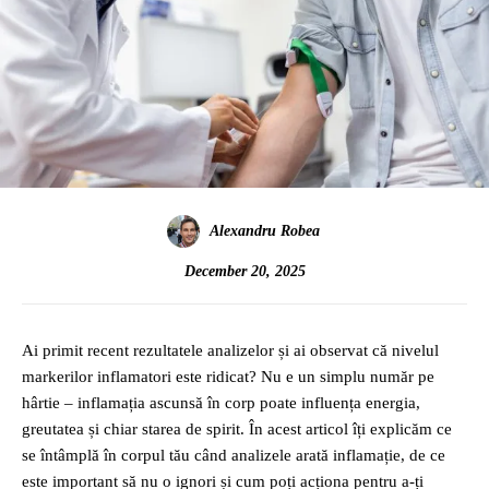
Alexandru Robea
December 20, 2025
Ai primit recent rezultatele analizelor și ai observat că nivelul
markerilor inflamatori este ridicat? Nu e un simplu număr pe
hârtie – inflamația ascunsă în corp poate influența energia,
greutatea și chiar starea de spirit. În acest articol îți explicăm ce
se întâmplă în corpul tău când analizele arată inflamație, de ce
este important să nu o ignori și cum poți acționa pentru a-ți