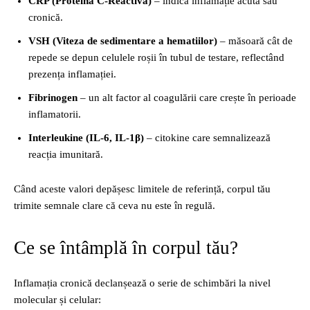
CRP (Proteina C-Reactivă)
– indică inflamație acută sau
cronică.
VSH (Viteza de sedimentare a hematiilor)
– măsoară cât de
repede se depun celulele roșii în tubul de testare, reflectând
prezența inflamației.
Fibrinogen
– un alt factor al coagulării care crește în perioade
inflamatorii.
Interleukine (IL-6, IL-1β)
– citokine care semnalizează
reacția imunitară.
Când aceste valori depășesc limitele de referință, corpul tău
trimite semnale clare că ceva nu este în regulă.
Ce se întâmplă în corpul tău?
Inflamația cronică declanșează o serie de schimbări la nivel
molecular și celular: