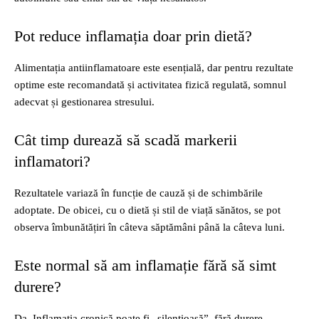
Pot reduce inflamația doar prin dietă?
Alimentația antiinflamatoare este esențială, dar pentru rezultate
optime este recomandată și activitatea fizică regulată, somnul
adecvat și gestionarea stresului.
Cât timp durează să scadă markerii
inflamatori?
Rezultatele variază în funcție de cauză și de schimbările
adoptate. De obicei, cu o dietă și stil de viață sănătos, se pot
observa îmbunătățiri în câteva săptămâni până la câteva luni.
Este normal să am inflamație fără să simt
durere?
Da. Inflamația cronică poate fi „silențioasă”, fără durere