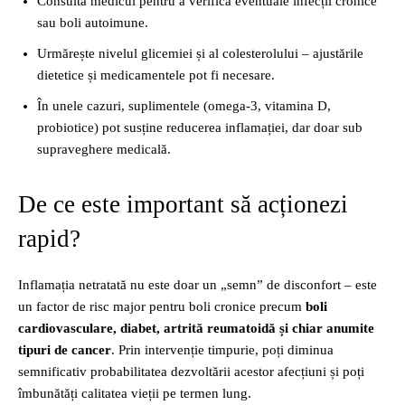
Consultă medicul pentru a verifica eventuale infecții cronice
sau boli autoimune.
Urmărește nivelul glicemiei și al colesterolului – ajustările
dietetice și medicamentele pot fi necesare.
În unele cazuri, suplimentele (omega‑3, vitamina D,
probiotice) pot susține reducerea inflamației, dar doar sub
supraveghere medicală.
De ce este important să acționezi
rapid?
Inflamația netratată nu este doar un „semn” de disconfort – este
un factor de risc major pentru boli cronice precum
boli
cardiovasculare, diabet, artrită reumatoidă și chiar anumite
tipuri de cancer
. Prin intervenție timpurie, poți diminua
semnificativ probabilitatea dezvoltării acestor afecțiuni și poți
îmbunătăți calitatea vieții pe termen lung.