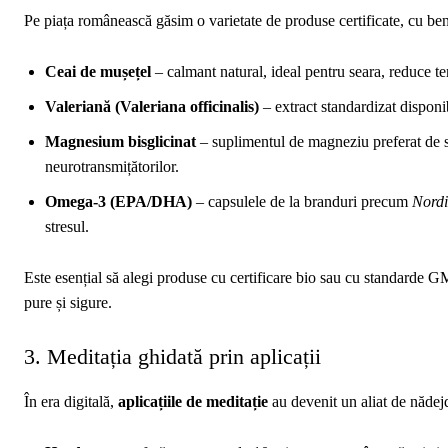
Pe piața românească găsim o varietate de produse certificate, cu ben
Ceai de mușețel
– calmant natural, ideal pentru seara, reduce te
Valeriană (Valeriana officinalis)
– extract standardizat disponib
Magnesium bisglicinat
– suplimentul de magneziu preferat de spo
neurotransmițătorilor.
Omega‑3 (EPA/DHA)
– capsulele de la branduri precum
Nordi
stresul.
Este esențial să alegi produse cu certificare bio sau cu standarde 
pure și sigure.
3. Meditația ghidată prin aplicații
În era digitală,
aplicațiile de meditație
au devenit un aliat de nădej