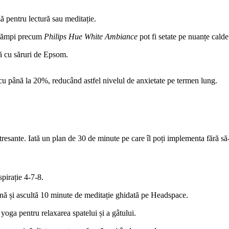
ă pentru lectură sau meditație.
; lămpi precum
Philips Hue White Ambiance
pot fi setate pe nuanțe calde
dă cu săruri de Epsom.
cu până la 20%, reducând astfel nivelul de anxietate pe termen lung.
 stresante. Iată un plan de 30 de minute pe care îl poți implementa fără să-
spirație 4‑7‑8.
nă și ascultă 10 minute de meditație ghidată pe Headspace.
oga pentru relaxarea spatelui și a gâtului.