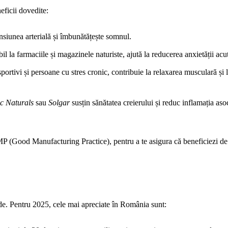
eficii dovedite:
nsiunea arterială și îmbunătățește somnul.
il la farmaciile și magazinele naturiste, ajută la reducerea anxietății acu
rtivi și persoane cu stres cronic, contribuie la relaxarea musculară și l
c Naturals
sau
Solgar
susțin sănătatea creierului și reduc inflamația aso
GMP (Good Manufacturing Practice), pentru a te asigura că beneficiezi de
de. Pentru 2025, cele mai apreciate în România sunt: