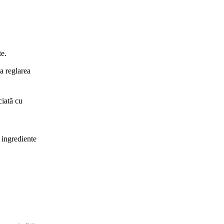
te.
a reglarea
ciată cu
 ingrediente