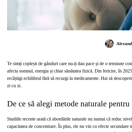
Alexand
Te simți copleșit de gânduri care nu-ți dau pace și de o tensiune co
afecta somnul, energia și chiar sănătatea fizică. Din fericire, în 20
recâștigi echilibrul fără să recurgi la medicamente. Hai să descoper
zi cu zi.
De ce să alegi metode naturale pentru a
Studiile recente arată că abordările naturale nu numai că reduc nivel
capacitatea de concentrare. În plus, ele nu vin cu efecte secundare ma