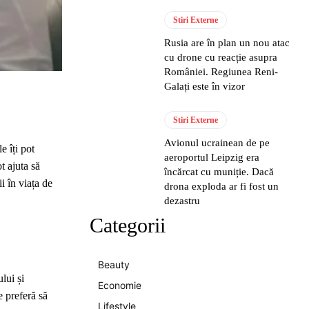
Stiri Externe
Rusia are în plan un nou atac
cu drone cu reacție asupra
României. Regiunea Reni-
Galați este în vizor
Stiri Externe
Avionul ucrainean de pe
e îți pot
aeroportul Leipzig era
ot ajuta să
încărcat cu muniție. Dacă
i în viața de
drona exploda ar fi fost un
dezastru
Categorii
Beauty
lui și
Economie
e preferă să
Lifestyle