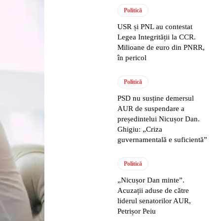
Politică
USR și PNL au contestat
Legea Integrității la CCR.
Milioane de euro din PNRR,
în pericol
Politică
PSD nu susține demersul
AUR de suspendare a
președintelui Nicușor Dan.
Ghigiu: „Criza
guvernamentală e suficientă”
Politică
„Nicușor Dan minte”.
Acuzații aduse de către
liderul senatorilor AUR,
Petrișor Peiu