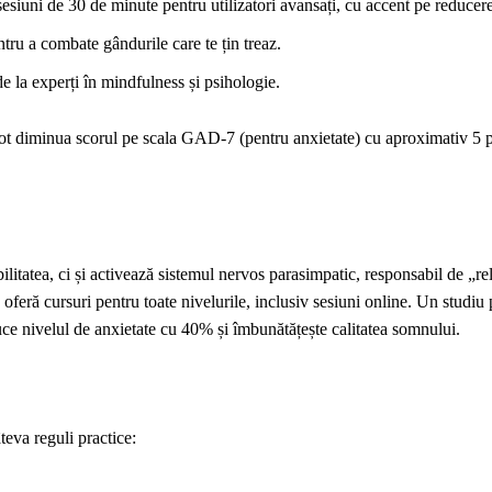
siuni de 30 de minute pentru utilizatori avansați, cu accent pe reducerea
tru a combate gândurile care te țin treaz.
e la experți în mindfulness și psihologie.
i pot diminua scorul pe scala GAD‑7 (pentru anxietate) cu aproximativ 5 
ilitatea, ci și activează sistemul nervos parasimpatic, responsabil de „re
oferă cursuri pentru toate nivelurile, inclusiv sesiuni online. Un studiu 
e nivelul de anxietate cu 40% și îmbunătățește calitatea somnului.
teva reguli practice: