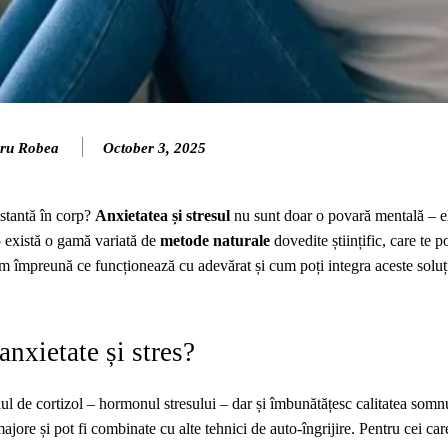
ru Robea
October 3, 2025
nstantă în corp?
Anxietatea și stresul
nu sunt doar o povară mentală – el
25 există o gamă variată de
metode naturale
dovedite științific, care te p
im împreună ce funcționează cu adevărat și cum poți integra aceste soluți
nxietate și stres?
ul de cortizol – hormonul stresului – dar și îmbunătățesc calitatea somnu
jore și pot fi combinate cu alte tehnici de auto‑îngrijire. Pentru cei car