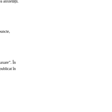
 anxietății.
puncte,
laxare”. În
publicat în