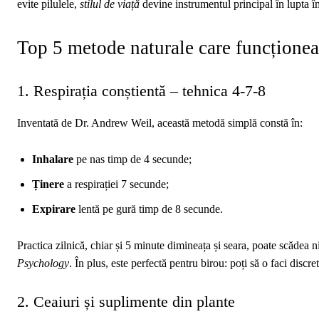
evite pilulele,
stilul de viață
devine instrumentul principal în lupta îm
Top 5 metode naturale care funcțione
1. Respirația conștientă – tehnica 4‑7‑8
Inventată de Dr. Andrew Weil, această metodă simplă constă în:
Inhalare
pe nas timp de 4 secunde;
Ținere
a respirației 7 secunde;
Expirare
lentă pe gură timp de 8 secunde.
Practica zilnică, chiar și 5 minute dimineața și seara, poate scădea 
Psychology
. În plus, este perfectă pentru birou: poți să o faci discret
2. Ceaiuri și suplimente din plante