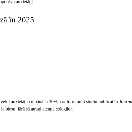
potriva anxietății.
ază în 2025
nivelul anxietății cu până la 30%, conform unui studiu publicat în
Journal
 la birou, fără să atragi atenția colegilor.