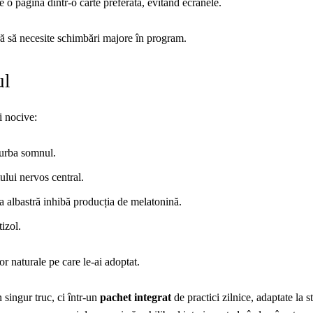
 o pagină dintr-o carte preferată, evitând ecranele.
ără să necesite schimbări majore în program.
ul
i nocive:
turba somnul.
ului nervos central.
 albastră inhibă producția de melatonină.
tizol.
or naturale pe care le-ai adoptat.
n singur truc, ci într-un
pachet integrat
de practici zilnice, adaptate la st