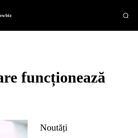
owbiz
care funcționează
Noutăți