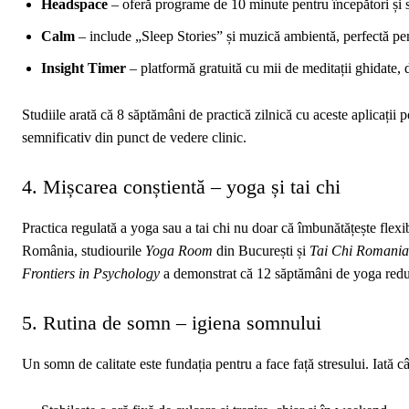
Headspace
– oferă programe de 10 minute pentru începători și se
Calm
– include „Sleep Stories” și muzică ambientă, perfectă pen
Insight Timer
– platformă gratuită cu mii de meditații ghidate, d
Studiile arată că 8 săptămâni de practică zilnică cu aceste aplicați
semnificativ din punct de vedere clinic.
4. Mișcarea conștientă – yoga și tai chi
Practica regulată a yoga sau a tai chi nu doar că îmbunătățește flexib
România, studiourile
Yoga Room
din București și
Tai Chi Romania
Frontiers in Psychology
a demonstrat că 12 săptămâni de yoga reduc
5. Rutina de somn – igiena somnului
Un somn de calitate este fundația pentru a face față stresului. Iată câ