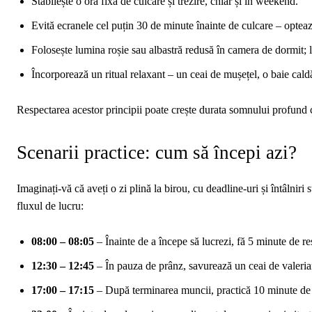
Stabilește o oră fixă de culcare și trezire, chiar și în weekend.
Evită ecranele cel puțin 30 de minute înainte de culcare – opteaz
Folosește lumina roșie sau albastră redusă în camera de dormit
Încorporează un ritual relaxant – un ceai de mușețel, o baie cal
Respectarea acestor principii poate crește durata somnului profund 
Scenarii practice: cum să începi azi?
Imaginați-vă că aveți o zi plină la birou, cu deadline-uri și întâlniri
fluxul de lucru:
08:00 – 08:05
– Înainte de a începe să lucrezi, fă 5 minute de re
12:30 – 12:45
– În pauza de prânz, savurează un ceai de valeria
17:00 – 17:15
– După terminarea muncii, practică 10 minute de y