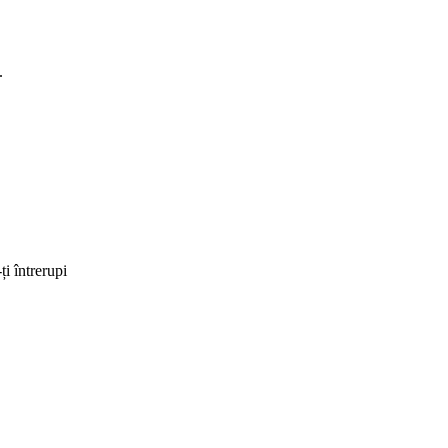
.
ți întrerupi