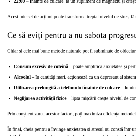
22:00
– Înainte de culcare, ia un supliment de magneziu și citește
Acest mic set de acțiuni poate transforma treptat nivelul de stres, f
Ce să eviți pentru a nu sabota progres
Chiar și cele mai bune metode naturale pot fi subminate de obiceiur
Consum excesiv de cofeină
– poate amplifica anxietatea și per
Alcoolul
– în cantități mari, acționează ca un depresant al sistem
Utilizarea prelungită a telefonului înainte de culcare
– lumina
Neglijarea activității fizice
– lipsa mișcării crește nivelul de cor
Prin conștientizarea acestor factori, poți maximiza eficiența metodel
În final, cheia pentru a învinge anxietatea și stresul nu constă într-u