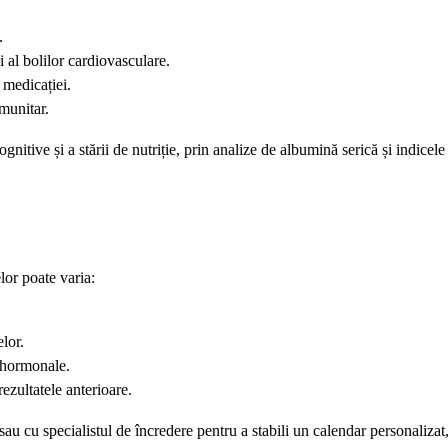
.
i al bolilor cardiovasculare.
 medicației.
imunitar.
gnitive și a stării de nutriție, prin analize de albumină serică și indicel
elor poate varia:
lor.
e hormonale.
rezultatele anterioare.
au cu specialistul de încredere pentru a stabili un calendar personalizat