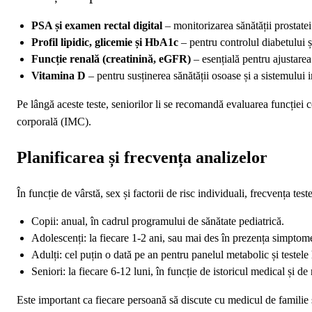
PSA și examen rectal digital
– monitorizarea sănătății prostatei
Profil lipidic, glicemie și HbA1c
– pentru controlul diabetului ș
Funcție renală (creatinină, eGFR)
– esențială pentru ajustarea
Vitamina D
– pentru susținerea sănătății osoase și a sistemului 
Pe lângă aceste teste, seniorilor li se recomandă evaluarea funcției co
corporală (IMC).
Planificarea și frecvența analizelor
În funcție de vârstă, sex și factorii de risc individuali, frecvența test
Copii: anual, în cadrul programului de sănătate pediatrică.
Adolescenți: la fiecare 1‑2 ani, sau mai des în prezența simptome
Adulți: cel puțin o dată pe an pentru panelul metabolic și testel
Seniori: la fiecare 6‑12 luni, în funcție de istoricul medical și de 
Este important ca fiecare persoană să discute cu medicul de familie s