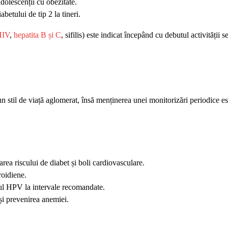
adolescenții cu obezitate.
abetului de tip 2 la tineri.
HIV
,
hepatita B și C
, sifilis) este indicat începând cu debutul activității s
un stil de viață aglomerat, însă menținerea unei monitorizări periodice es
rea riscului de diabet și boli cardiovasculare.
roidiene.
ul HPV la intervale recomandate.
și prevenirea anemiei.