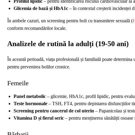
Profilul lipidic
– pentru identificarea riscului cardiovascular la 
Glicemia de bază și HbA1c
– în contextul creșterii incidenței di
În ambele cazuri, un screening pentru boli cu transmitere sexuală (
conform recomandărilor locale.
Analizele de rutină la adulți (19‑50 ani)
În această perioadă, viața profesională și familială poate determina 
pentru prevenirea bolilor cronice.
Femeile
Panel metabolic
– glicemie, HbA1c, profil lipidic, pentru evalua
Teste hormonale
– TSH, FT4, pentru depistarea disfuncțiilor ti
Screening pentru cancerul de col uterin
– Papanicolau și test
Vitamina D și fierul seric
– pentru menținerea sănătății osoase 
Bărbații