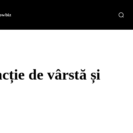
owbiz
ție de vârstă și