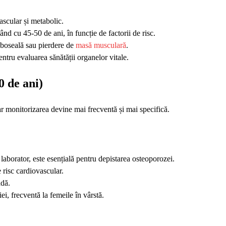
ascular și metabolic.
ând cu 45‑50 de ani, în funcție de factorii de risc.
 oboseală sau pierdere de
masă musculară
.
entru evaluarea sănătății organelor vitale.
0 de ani)
iar monitorizarea devine mai frecventă și mai specifică.
laborator, este esențială pentru depistarea osteoporozei.
 risc cardiovascular.
adă.
i, frecventă la femeile în vârstă.