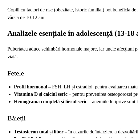
Copiii cu factori de risc (obezitate, istoric familial) pot benefici
vârsta de 10‑12 ani.
Analizele esențiale în adolescență (13‑18 
Pubertatea aduce schimbări hormonale majore, iar unele afecțiuni pot
viață.
Fetele
Profil hormonal
– FSH, LH și estradiol, pentru evaluarea matură
Vitamina D și calciul seric
– pentru prevenirea osteoporozei pr
Hemograma completă și fierul seric
– anemiile feriprive sunt 
Băieții
Testosteron total și liber
– în cazurile de întârziere a dezvoltăr