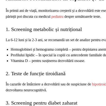
În primii ani de viață, monitorizarea creșterii și a dezvoltării este e
părinții pot discuta cu medicul
pediatru
despre următoarele teste.
1. Screening metabolic și nutrițional
La 6‑12 luni și la 2‑3 ani, se recomandă un set de analize pentru ev
Hemoglobinei și hemograma completă – pentru depistarea anemie
Profilului lipidic – în special la copiii cu antecedente familiale 
Vitamina D – pentru susținerea dezvoltării osoase.
2. Teste de funcție tiroidiană
În cazurile de întârziere a dezvoltării sau de suspiciune de
hipotiroi
dezvoltarea neurocognitivă.
3. Screening pentru diabet zaharat