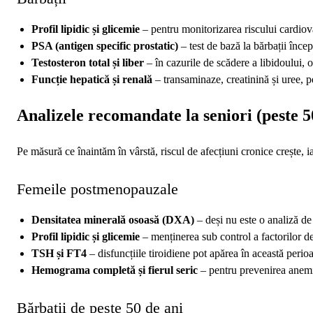
Profil lipidic și glicemie
– pentru monitorizarea riscului cardiov
PSA (antigen specific prostatic)
– test de bază la bărbații încep
Testosteron total și liber
– în cazurile de scădere a libidoului,
Funcție hepatică și renală
– transaminaze, creatinină și uree, p
Analizele recomandate la seniori (peste 5
Pe măsură ce înaintăm în vârstă, riscul de afecțiuni cronice crește, 
Femeile postmenopauzale
Densitatea minerală osoasă (DXA)
– deși nu este o analiză de 
Profil lipidic și glicemie
– menținerea sub control a factorilor de
TSH și FT4
– disfuncțiile tiroidiene pot apărea în această perio
Hemograma completă și fierul seric
– pentru prevenirea anemie
Bărbații de peste 50 de ani