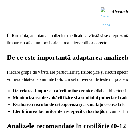
Alexand
În România, adaptarea analizelor medicale la vârstă și sex reprezint
timpurie a afecțiunilor și orientarea intervențiilor corecte.
De ce este importantă adaptarea analizelo
Fiecare grupă de vârstă are particularități fiziologice și riscuri spec
vulnerabilitatea la anumite boli. Un set universal de teste nu poate 
Detectarea timpurie a afecțiunilor cronice
(diabet, hipertensi
Monitorizarea dezvoltării fizice și a stadiului pubertar
la ado
Evaluarea riscului de osteoporoză și a sănătății osoase
la fe
Identificarea factorilor de risc specifici bărbaților
, cum ar fi 
Analizele recomandate în copilărie (0‑12 