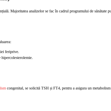
sențială. Majoritatea analizelor se fac în cadrul programului de sănătate p
aluarea:
i feriprive.
de hipercolesterolemie.
dism
congenital, se solicită TSH și FT4, pentru a asigura un metabolism