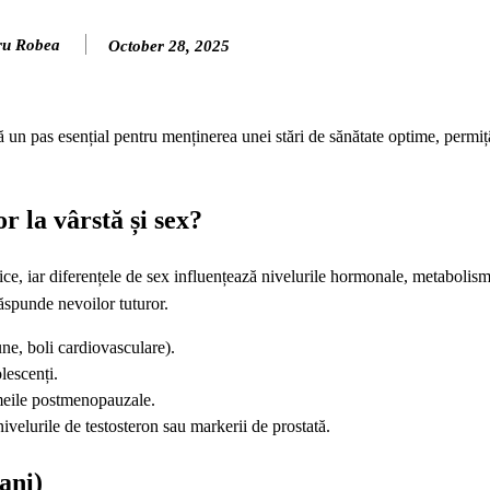
ru Robea
October 28, 2025
ă un pas esențial pentru menținerea unei stări de sănătate optime, permi
r la vârstă și sex?
ifice, iar diferențele de sex influențează nivelurile hormonale, metabolism
răspunde nevoilor tuturor.
une, boli cardiovasculare).
lescenți.
meile postmenopauzale.
nivelurile de testosteron sau markerii de prostată.
ani)