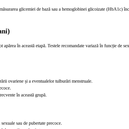
a de măsurarea glicemiei de bază sau a hemoglobinei glicoizate (HbA1c) î
ani)
 apărea în această etapă. Testele recomandate variază în funcție de sex 
rii ovariene și a eventualelor tulburări menstruale.
ecoce.
frecvente în această grupă.
ii sexuale sau de pubertate precoce.