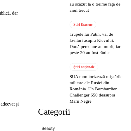
au scăzut la o treime față de
anul trecut
ublică, dar
Stiri Externe
Trupele lui Putin, val de
lovituri asupra Kievului.
Două persoane au murit, iar
peste 20 au fost rănite
Știri naționale
SUA monitorizează mișcările
militare ale Rusiei din
România. Un Bombardier
Challenger 650 deasupra
Mării Negre
 adecvat și
Categorii
Beauty