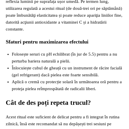
reflexia luminii pe suprafața ușor umedă. Pe termen lung,
utilizarea regulată a acestui ritual (de două‑trei ori pe săptămână)
poate îmbunătăţi elasticitatea și poate reduce apariţia liniilor fine,
datorită acţiunii antioxidante a vitaminei C și a hidratării
constante.
Sfaturi pentru maximizarea efectului
Folosește seruri cu pH echilibrat (în jur de 5.5) pentru a nu
perturba bariera naturală a pielii.
Înlocuiește cubul de gheață cu un instrument de răcire facială
(gel refrigerant) dacă pielea este foarte sensibilă.
Aplică o cremă cu protecție solară în următoarea oră pentru a
proteja pielea reîmprospătată de radicalii liberi.
Cât de des poți repeta trucul?
Acest ritual este suficient de delicat pentru a fi integrat în rutina
zilnică, însă este recomandat să nu depășești trei sesiuni pe