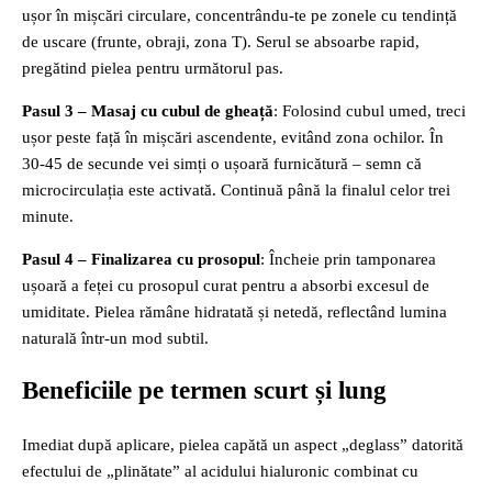
ușor în mișcări circulare, concentrându‑te pe zonele cu tendință
de uscare (frunte, obraji, zona T). Serul se absoarbe rapid,
pregătind pielea pentru următorul pas.
Pasul 3 – Masaj cu cubul de gheață
: Folosind cubul umed, treci
ușor peste față în mișcări ascendente, evitând zona ochilor. În
30‑45 de secunde vei simți o ușoară furnicătură – semn că
microcirculația este activată. Continuă până la finalul celor trei
minute.
Pasul 4 – Finalizarea cu prosopul
: Încheie prin tamponarea
ușoară a feței cu prosopul curat pentru a absorbi excesul de
umiditate. Pielea rămâne hidratată și netedă, reflectând lumina
naturală într‑un mod subtil.
Beneficiile pe termen scurt și lung
Imediat după aplicare, pielea capătă un aspect „deglass” datorită
efectului de „plinătate” al acidului hialuronic combinat cu