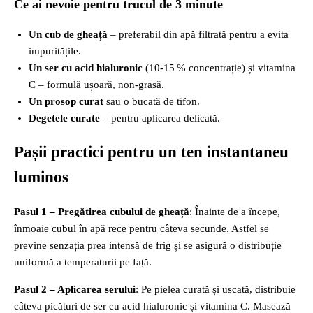
Ce ai nevoie pentru trucul de 3 minute
Un cub de gheață
– preferabil din apă filtrată pentru a evita
impuritățile.
Un ser cu acid hialuronic
(10‑15 % concentrație) și vitamina
C – formulă ușoară, non‑grasă.
Un prosop curat
sau o bucată de tifon.
Degetele curate
– pentru aplicarea delicată.
Pașii practici pentru un ten instantaneu
luminos
Pasul 1 – Pregătirea cubului de gheață
: Înainte de a începe,
înmoaie cubul în apă rece pentru câteva secunde. Astfel se
previne senzația prea intensă de frig și se asigură o distribuție
uniformă a temperaturii pe față.
Pasul 2 – Aplicarea serului
: Pe pielea curată și uscată, distribuie
câteva picături de ser cu acid hialuronic și vitamina C. Masează