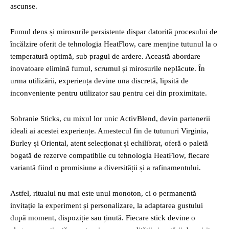
ascunse.
Fumul dens și mirosurile persistente dispar datorită procesului de
încălzire oferit de tehnologia HeatFlow, care menține tutunul la o
temperatură optimă, sub pragul de ardere. Această abordare
inovatoare elimină fumul, scrumul și mirosurile neplăcute. În
urma utilizării, experiența devine una discretă, lipsită de
inconveniente pentru utilizator sau pentru cei din proximitate.
Sobranie Sticks, cu mixul lor unic ActivBlend, devin partenerii
ideali ai acestei experiențe. Amestecul fin de tutunuri Virginia,
Burley și Oriental, atent selecționat și echilibrat, oferă o paletă
bogată de rezerve compatibile cu tehnologia HeatFlow, fiecare
variantă fiind o promisiune a diversității și a rafinamentului.
Astfel, ritualul nu mai este unul monoton, ci o permanentă
invitație la experiment și personalizare, la adaptarea gustului
după moment, dispoziție sau ținută. Fiecare stick devine o