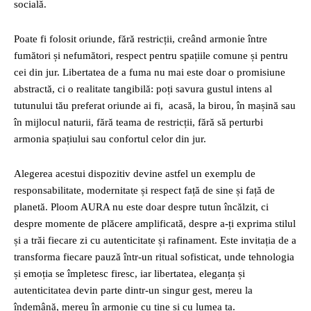
socială.
Poate fi folosit oriunde, fără restricții, creând armonie între
fumători și nefumători, respect pentru spațiile comune și pentru
cei din jur. Libertatea de a fuma nu mai este doar o promisiune
abstractă, ci o realitate tangibilă: poți savura gustul intens al
tutunului tău preferat oriunde ai fi, acasă, la birou, în mașină sau
în mijlocul naturii, fără teama de restricții, fără să perturbi
armonia spațiului sau confortul celor din jur.
Alegerea acestui dispozitiv devine astfel un exemplu de
responsabilitate, modernitate și respect față de sine și față de
planetă. Ploom AURA nu este doar despre tutun încălzit, ci
despre momente de plăcere amplificată, despre a-ți exprima stilul
și a trăi fiecare zi cu autenticitate și rafinament. Este invitația de a
transforma fiecare pauză într-un ritual sofisticat, unde tehnologia
și emoția se împletesc firesc, iar libertatea, eleganța și
autenticitatea devin parte dintr-un singur gest, mereu la
îndemână, mereu în armonie cu tine și cu lumea ta.