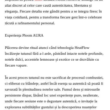
aliat discret al celor care caută autenticitatea, libertatea și
eleganța. Fiecare detaliu este gândit pentru a se integra firesc în
viața cotidiană, pentru a transforma fiecare gest într-o celebrare
tăcută a rafinamentului personal.
Experiența Ploom AURA
Plăcerea devine ritual atunci când tehnologia HeatFlow
încălzește tutunul fără a-l arde, păstrând intacte notele profunde,
notele dulci, accentele lemnoase și exotice ce se dezvăluie cu
fiecare vapare.
În acest proces tutunul nu este sacrificat de procesul combustiei,
ci eliberat cu blândețe, astfel încât esența sa autentică să poată fi
savurată în plenitudinea notelor sale. Fumul dens și mirosurile
persistente dispar, lăsând loc unei experiențe pure, nealterate,
unde fiecare sesiune este o degustare autentică, o invitație la
explorarea subtilităților gustului și la descoperirea nuanțelor