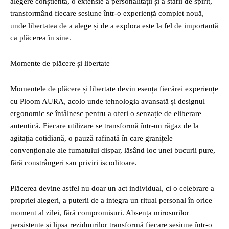
alegere conștientă, o extensie a personalității și a stării de spirit,
transformând fiecare sesiune într-o experiență complet nouă,
unde libertatea de a alege și de a explora este la fel de importantă
ca plăcerea în sine.
Momente de plăcere și libertate
Momentele de plăcere și libertate devin esența fiecărei experiențe
cu Ploom AURA, acolo unde tehnologia avansată și designul
ergonomic se întâlnesc pentru a oferi o senzație de eliberare
autentică. Fiecare utilizare se transformă într-un răgaz de la
agitația cotidiană, o pauză rafinată în care granițele
convenționale ale fumatului dispar, lăsând loc unei bucurii pure,
fără constrângeri sau priviri iscoditoare.
Plăcerea devine astfel nu doar un act individual, ci o celebrare a
propriei alegeri, a puterii de a integra un ritual personal în orice
moment al zilei, fără compromisuri. Absența mirosurilor
persistente și lipsa reziduurilor transformă fiecare sesiune într-o