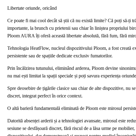
Libertate oriunde, oricând
Ce poate fi mai cool decât să știi că nu există limite? Că poți să-ți t
importante, la brunch cu prietenii sau chiar în liniștea propriului birou
Ploom AURA îți oferă această libertate absolută, fără fum, fără miros
Tehnologia HeatFlow, nucleul dispozitivului Ploom, a fost creată ex
persistente sau de spațiile dedicate exclusiv fumatorilor.
Prin încălzirea tutunului, eliminând arderea, Ploom devine sinonimul 
nu mai ești limitat la spații speciale și poți savura experiența oriund
Spre deosebire de țigările clasice sau chiar de alte dispozitive, nu s
discret, integrat perfect în orice context.
O altă barieră fundamentală eliminată de Ploom este mirosul persiste
Datorită absenței arderii și a tehnologiei avansate, mirosul este red
sesiune se desfășoară discret, fără riscul de a lăsa urme pe mobilier, 
dispozitivului, dar demonstrează și respect pentru mediul înconjurător