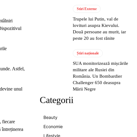
Stiri Externe
Trupele lui Putin, val de
tâlniri
lovituri asupra Kievului.
 Dispozitivul
Două persoane au murit, iar
peste 20 au fost rănite
rile
Știri naționale
SUA monitorizează mișcările
iunde. Astfel,
militare ale Rusiei din
România. Un Bombardier
Challenger 650 deasupra
l devine unul
Mării Negre
Categorii
Beauty
, fiecare
Economie
 întreținerea
Lifestyle