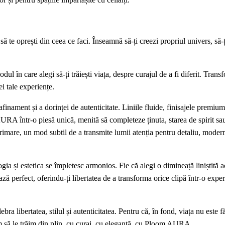
te oprești din ceea ce faci. Înseamnă să-ți creezi propriul univers, să-ț
ul în care alegi să-ți trăiești viața, despre curajul de a fi diferit. Tran
ei tale experiențe.
afinament și a dorinței de autenticitate. Liniile fluide, finisajele premium
AURA într-o piesă unică, menită să completeze ținuta, starea de spirit sa
imare, un mod subtil de a transmite lumii atenția pentru detaliu, modern
gia și estetica se împletesc armonios. Fie că alegi o dimineață liniștită 
perfect, oferindu-ți libertatea de a transforma orice clipă într-o exper
ebra libertatea, stilul și autenticitatea. Pentru că, în fond, viața nu este f
 să le trăim din plin, cu curaj, cu eleganță, cu Ploom AURA.