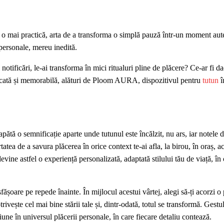
ini o mai practică, arta de a transforma o simplă pauză într-un moment aut
i personale, mereu inedită.
i notificări, le-ai transforma în mici ritualuri pline de plăcere? Ce-ar fi d
sticată și memorabilă, alături de Ploom AURA, dispozitivul pentru
tutun
î
tă o semnificație aparte unde tutunul este încălzit, nu ars, iar notele 
tea de a savura plăcerea în orice context te-ai afla, la birou, în oraș, a
vine astfel o experiență personalizată, adaptată stilului tău de viață, în 
șoare pe repede înainte. În mijlocul acestui vârtej, alegi să-ți acorzi o p
ește cel mai bine stării tale și, dintr-odată, totul se transformă. Gestul
iune în universul plăcerii personale, în care fiecare detaliu contează.