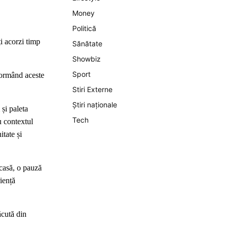
Money
Politică
i acorzi timp
Sănătate
Showbiz
Sport
sformând aceste
Stiri Externe
Știri naționale
 și paleta
Tech
u contextul
itate și
acasă, o pauză
iență
ăcută din