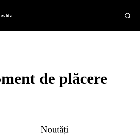
owbiz
oment de plăcere
Noutăți