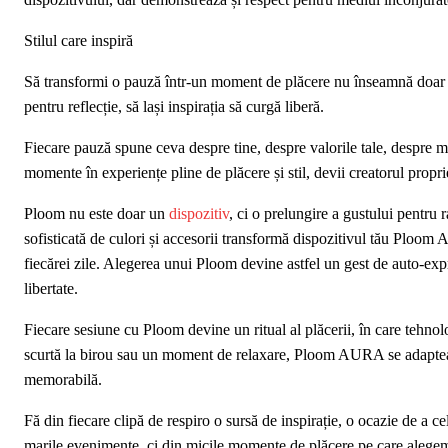
Stilul care inspiră
Să transformi o pauză într-un moment de plăcere nu înseamnă doar să 
pentru reflecție, să lași inspirația să curgă liberă.
Fiecare pauză spune ceva despre tine, despre valorile tale, despre mod
momente în experiențe pline de plăcere și stil, devii creatorul propri
Ploom nu este doar un
dispozitiv
, ci o prelungire a gustului pentru r
sofisticată de culori și accesorii transformă dispozitivul tău Ploom 
fiecărei zile. Alegerea unui Ploom devine astfel un gest de auto-expr
libertate.
Fiecare sesiune cu Ploom devine un ritual al plăcerii, în care tehnolo
scurtă la birou sau un moment de relaxare, Ploom AURA se adaptează 
memorabilă.
Fă din fiecare clipă de respiro o sursă de inspirație, o ocazie de a cel
marile evenimente, ci din micile momente de plăcere pe care alegem