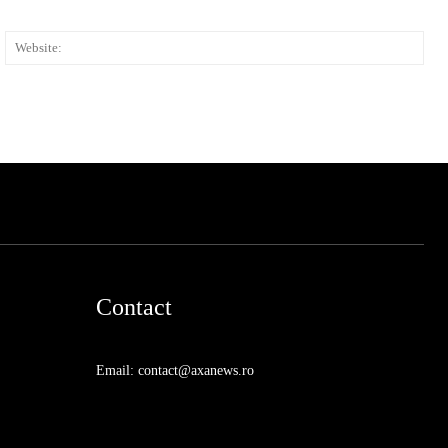
ail:*
Web
Contact
Email: contact@axanews.ro