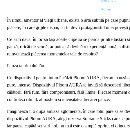
În ritmul amețitor al vieții urbane, există o artă subtilă pe care puț
plăcere, în care grijile dispar, iar tu devii protagonistul unei poveșt
Ce-ar fi dacă, în loc să lași aceste clipe să se piardă printre taskuri ș
pauză, oricât de scurtă, ar putea să devină o experiență nouă, sofi
reinventează plăcerea momentelor tale de respiro?
Pauza ta, ritualul tău
Cu dispozitivul pentru tutun încălzit Ploom AURA, fiecare pauză capă
pure, intense. Dispozitivul Ploom AURA te invită să descoperi liberta
călătorii, fără fum, fără compromisuri, fără limite. Fiecare moment de
controlezi ritmul, atmosfera și intensitatea fiecărei pauze.
Imaginează-ți o după-amiază aglomerată, în care totul pare să se desfă
dispozitivul Ploom AURA, alegi rezerva Sobranie Sticks care se potriv
iar pauza capătă sensuri noi, nu mai este o simplă oprire, ci o incurs