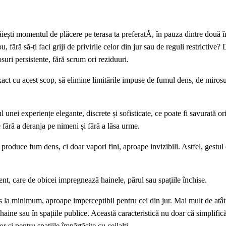
răiești momentul de plăcere pe terasa ta preferatĂ, în pauza dintre două în
, fără să-ți faci griji de privirile celor din jur sau de reguli restrictive?
uri persistente, fără scrum ori reziduuri.
act cu acest scop, să elimine limitările impuse de fumul dens, de mirosu
unei experiențe elegante, discrete și sofisticate, ce poate fi savurată or
e fără a deranja pe nimeni și fără a lăsa urme.
e produce fum dens, ci doar vapori fini, aproape invizibili. Astfel, gestu
nt, care de obicei impregnează hainele, părul sau spațiile închise.
us la minimum, aproape imperceptibil pentru cei din jur. Mai mult de atât
haine sau în spațiile publice. Această caracteristică nu doar că simplifică
 și pentru spațiile împărtășite cu ceilalți.