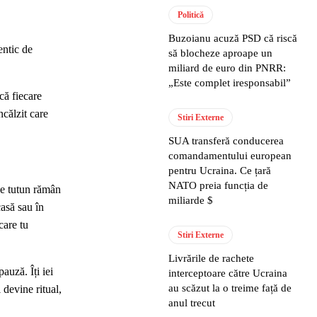
Politică
Buzoianu acuză PSD că riscă
entic de
să blocheze aproape un
miliard de euro din PNRR:
„Este complet iresponsabil”
acă fiecare
ncălzit care
Stiri Externe
SUA transferă conducerea
comandamentului european
pentru Ucraina. Ce țară
NATO preia funcția de
de tutun rămân
miliarde $
casă sau în
care tu
Stiri Externe
Livrările de rachete
auză. Îți iei
interceptoare către Ucraina
au scăzut la o treime față de
 devine ritual,
anul trecut