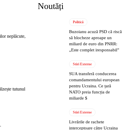
Noutăți
Politică
Buzoianu acuză PSD că riscă
ilor neplăcute,
să blocheze aproape un
miliard de euro din PNRR:
„Este complet iresponsabil”
Stiri Externe
SUA transferă conducerea
comandamentului european
pentru Ucraina. Ce țară
ălzește tutunul
NATO preia funcția de
miliarde $
Stiri Externe
Livrările de rachete
.
interceptoare către Ucraina