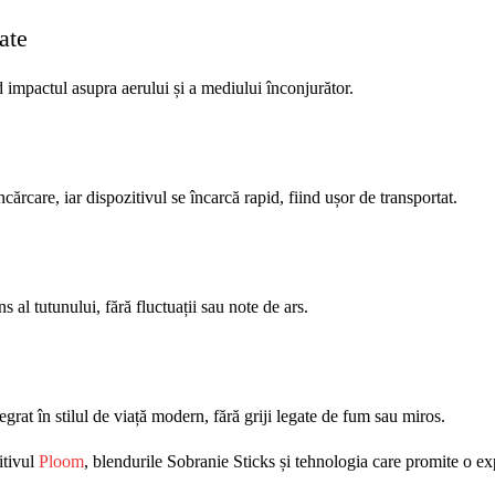
ate
impactul asupra aerului și a mediului înconjurător.
ărcare, iar dispozitivul se încarcă rapid, fiind ușor de transportat.
al tutunului, fără fluctuații sau note de ars.
at în stilul de viață modern, fără griji legate de fum sau miros.
itivul
Ploom
, blendurile Sobranie Sticks și tehnologia care promite o ex