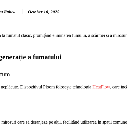
ru Robea
October 10, 2025
ivă la fumatul clasic, promițând eliminarea fumului, a scârmei și a mirosur
generație a fumatului
 fum
e neplăcute. Dispozitivul Ploom folosește tehnologia
HeatFlow
, care înc
mirosuri care să deranjeze pe alții, facilitând utilizarea în spații comune