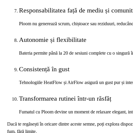
Responsabilitatea față de mediu și comunit
Ploom nu generează scrum, chiștoace sau reziduuri, reducând 
Autonomie și flexibilitate
Bateria permite până la 20 de sesiuni complete cu o singură înc
Consistență în gust
Tehnologiile HeatFlow și AirFlow asigură un gust pur și intens 
Transformarea rutinei într-un răsfăț
Fumatul cu Ploom devine un moment de relaxare elegant, integr
Dacă te regăsești în oricare dintre aceste semne, poți explora dispoz
fum, fără limite.