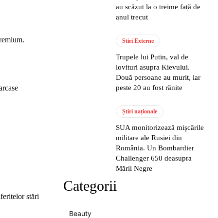
au scăzut la o treime față de
anul trecut
premium.
Stiri Externe
Trupele lui Putin, val de
lovituri asupra Kievului.
Două persoane au murit, iar
arcase
peste 20 au fost rănite
Știri naționale
SUA monitorizează mișcările
militare ale Rusiei din
România. Un Bombardier
Challenger 650 deasupra
Mării Negre
Categorii
eritelor stări
Beauty