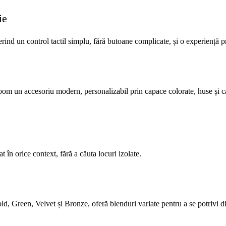
ie
rind un control tactil simplu, fără butoane complicate, și o experiență 
Ploom un accesoriu modern, personalizabil prin capace colorate, huse și c
at în orice context, fără a căuta locuri izolate.
, Green, Velvet și Bronze, oferă blenduri variate pentru a se potrivi dif