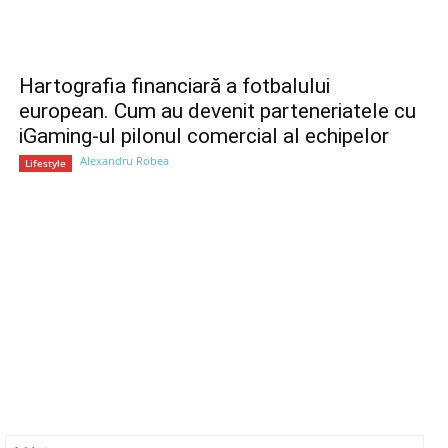
Hartografia financiară a fotbalului
european. Cum au devenit parteneriatele cu
iGaming-ul pilonul comercial al echipelor
Alexandru Robea
Lifestyle
ail:*
Web