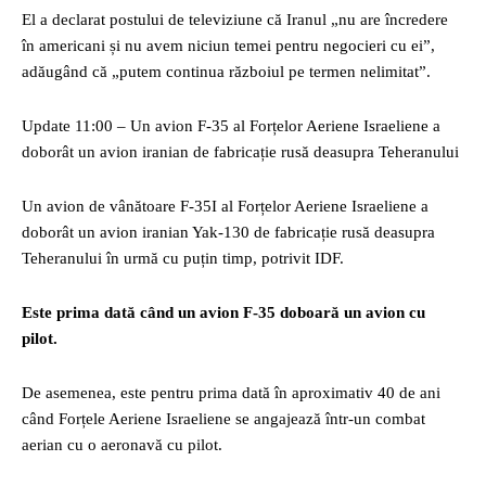
El a declarat postului de televiziune că Iranul „nu are încredere
în americani și nu avem niciun temei pentru negocieri cu ei”,
adăugând că „putem continua războiul pe termen nelimitat”.
Update 11:00 – Un avion F-35 al Forțelor Aeriene Israeliene a
doborât un avion iranian de fabricație rusă deasupra Teheranului
Un avion de vânătoare F-35I al Forțelor Aeriene Israeliene a
doborât un avion iranian Yak-130 de fabricație rusă deasupra
Teheranului în urmă cu puțin timp, potrivit IDF.
Este prima dată când un avion F-35 doboară un avion cu
pilot.
De asemenea, este pentru prima dată în aproximativ 40 de ani
când Forțele Aeriene Israeliene se angajează într-un combat
aerian cu o aeronavă cu pilot.