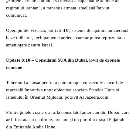
„Forțele aeriene continuă să lovească capacitățile aeriene ale
regimului iranian”, a transmis armata israeliană într-un
comunicat.
Operațiunile vizează, potrivit IDF, sisteme de apărare antiaeriană,
baze militare și echipamente aeriene care ar putea reprezenta o
amenințare pentru Israel.
Update 8:10 – Consulatul SUA din Dubai, lovit de dronele
iraniene
Teheranul a lansat pentru a patra noapte consecutiv atacuri de
represalii împotriva unor obiective asociate Statelor Unite și
Israelului în Orientul Mijlociu, potrivit Al Jazeera.com.
Printre țintele vizate s-ar afla consulatul american din Dubai, care
ar fi fost atacat cu drone, precum și un port din orașul Fujairah
din Emiratele Arabe Unite.