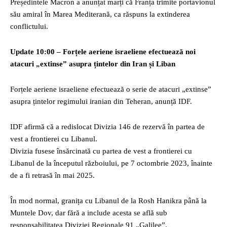
Președintele Macron a anunțat marți că Franța trimite portavionul
său amiral în Marea Mediterană, ca răspuns la extinderea
conflictului.
Update 10:00 – Forțele aeriene israeliene efectuează noi
atacuri „extinse” asupra țintelor din Iran și Liban
Forțele aeriene israeliene efectuează o serie de atacuri „extinse”
asupra țintelor regimului iranian din Teheran, anunță IDF.
IDF afirmă că a redislocat Divizia 146 de rezervă în partea de
vest a frontierei cu Libanul.
Divizia fusese însărcinată cu partea de vest a frontierei cu
Libanul de la începutul războiului, pe 7 octombrie 2023, înainte
de a fi retrasă în mai 2025.
În mod normal, granița cu Libanul de la Rosh Hanikra până la
Muntele Dov, dar fără a include acesta se află sub
responsabilitatea Diviziei Regionale 91 „Galilee”.