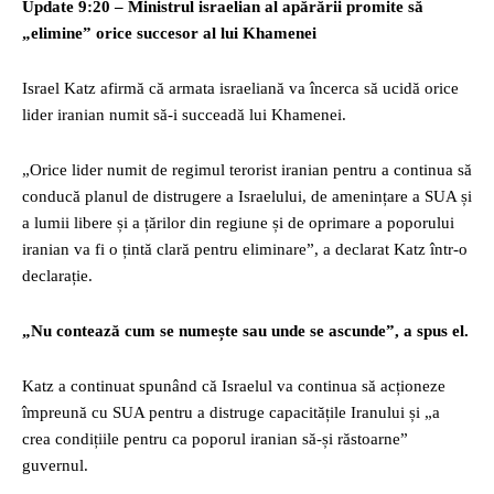
Update 9:20 – Ministrul israelian al apărării promite să
„elimine” orice succesor al lui Khamenei
Israel Katz afirmă că armata israeliană va încerca să ucidă orice
lider iranian numit să-i succeadă lui Khamenei.
„Orice lider numit de regimul terorist iranian pentru a continua să
conducă planul de distrugere a Israelului, de amenințare a SUA și
a lumii libere și a țărilor din regiune și de oprimare a poporului
iranian va fi o țintă clară pentru eliminare”, a declarat Katz într-o
declarație.
„Nu contează cum se numește sau unde se ascunde”, a spus el.
Katz a continuat spunând că Israelul va continua să acționeze
împreună cu SUA pentru a distruge capacitățile Iranului și „a
crea condițiile pentru ca poporul iranian să-și răstoarne”
guvernul.