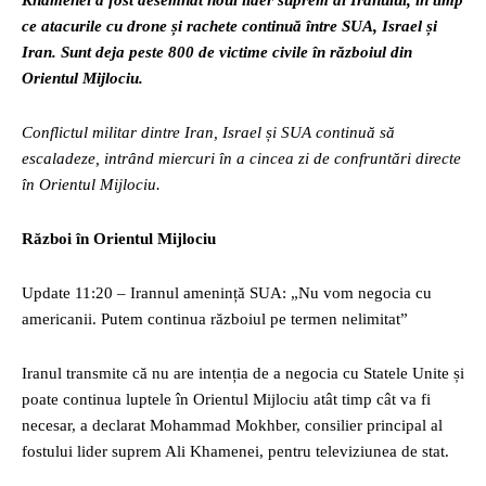
Khamenei a fost desemnat noul lider suprem al Iranului, în timp
ce atacurile cu drone și rachete continuă între SUA, Israel și
Iran. Sunt deja peste 800 de victime civile în războiul din
Orientul Mijlociu.
Conflictul militar dintre Iran, Israel și SUA continuă să
escaladeze, intrând miercuri în a cincea zi de confruntări directe
în Orientul Mijlociu.
Război în Orientul Mijlociu
Update 11:20 – Irannul amenință SUA: „Nu vom negocia cu
americanii. Putem continua războiul pe termen nelimitat”
Iranul transmite că nu are intenția de a negocia cu Statele Unite și
poate continua luptele în Orientul Mijlociu atât timp cât va fi
necesar, a declarat Mohammad Mokhber, consilier principal al
fostului lider suprem Ali Khamenei, pentru televiziunea de stat.