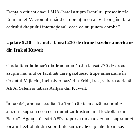
Franța a criticat atacul SUA-Israel asupra Iranului, președintele
Emmanuel Macron afirmând că operațiunea a avut loc „în afara
cadrului dreptului internațional, ceea ce nu putem aproba”.
Update 9:30 – Iranul a lansat 230 de drone bazelor americane
din Irak și Kuweit
Garda Revoluționară din Iran anunță că a lansat 230 de drone
asupra mai multor facilități care găzduiesc trupe americane în
Orientul Mijlociu, inclusiv o bază din Erbil, Irak, și baza aeriană
Ali Al Salem și tabăra Arifjan din Kuweit.
În paralel, armata israeliană afirmă că efectuează mai multe
atacuri asupra a ceea ce a numit „infrastructura Hezbollah din
Beirut”. Agenția de știri AFP a raportat un atac aerian asupra unei
locații Hezbollah din suburbiile sudice ale capitalei libaneze.