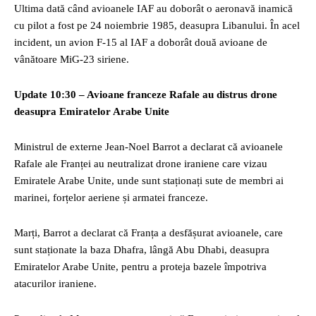
Ultima dată când avioanele IAF au doborât o aeronavă inamică
cu pilot a fost pe 24 noiembrie 1985, deasupra Libanului. În acel
incident, un avion F-15 al IAF a doborât două avioane de
vânătoare MiG-23 siriene.
Update 10:30 – Avioane franceze Rafale au distrus drone
deasupra Emiratelor Arabe Unite
Ministrul de externe Jean-Noel Barrot a declarat că avioanele
Rafale ale Franței au neutralizat drone iraniene care vizau
Emiratele Arabe Unite, unde sunt staționați sute de membri ai
marinei, forțelor aeriene și armatei franceze.
Marți, Barrot a declarat că Franța a desfășurat avioanele, care
sunt staționate la baza Dhafra, lângă Abu Dhabi, deasupra
Emiratelor Arabe Unite, pentru a proteja bazele împotriva
atacurilor iraniene.