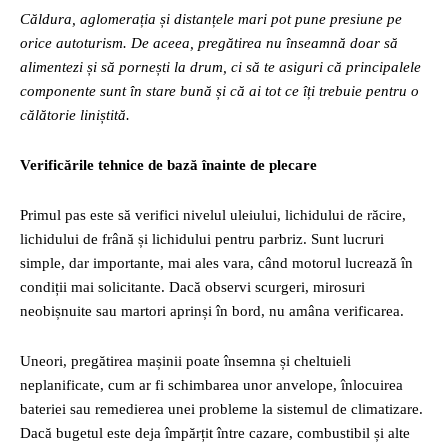
Căldura, aglomerația și distanțele mari pot pune presiune pe
orice autoturism. De aceea, pregătirea nu înseamnă doar să
alimentezi și să pornești la drum, ci să te asiguri că principalele
componente sunt în stare bună și că ai tot ce îți trebuie pentru o
călătorie liniștită.
Verificările tehnice de bază înainte de plecare
Primul pas este să verifici nivelul uleiului, lichidului de răcire,
lichidului de frână și lichidului pentru parbriz. Sunt lucruri
simple, dar importante, mai ales vara, când motorul lucrează în
condiții mai solicitante. Dacă observi scurgeri, mirosuri
neobișnuite sau martori aprinși în bord, nu amâna verificarea.
Uneori, pregătirea mașinii poate însemna și cheltuieli
neplanificate, cum ar fi schimbarea unor anvelope, înlocuirea
bateriei sau remedierea unei probleme la sistemul de climatizare.
Dacă bugetul este deja împărțit între cazare, combustibil și alte