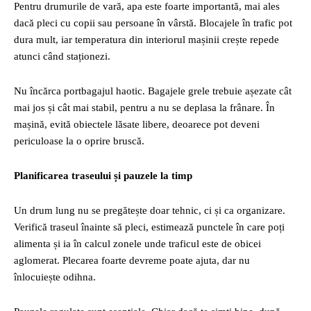
Pentru drumurile de vară, apa este foarte importantă, mai ales
dacă pleci cu copii sau persoane în vârstă. Blocajele în trafic pot
dura mult, iar temperatura din interiorul mașinii crește repede
atunci când staționezi.
Nu încărca portbagajul haotic. Bagajele grele trebuie așezate cât
mai jos și cât mai stabil, pentru a nu se deplasa la frânare. În
mașină, evită obiectele lăsate libere, deoarece pot deveni
periculoase la o oprire bruscă.
Planificarea traseului și pauzele la timp
Un drum lung nu se pregătește doar tehnic, ci și ca organizare.
Verifică traseul înainte să pleci, estimează punctele în care poți
alimenta și ia în calcul zonele unde traficul este de obicei
aglomerat. Plecarea foarte devreme poate ajuta, dar nu
înlocuiește odihna.