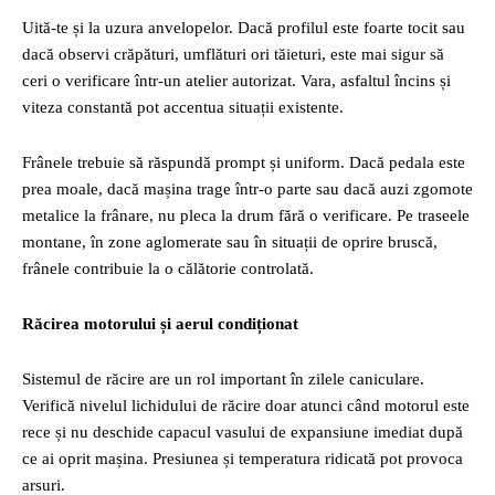
Uită-te și la uzura anvelopelor. Dacă profilul este foarte tocit sau
dacă observi crăpături, umflături ori tăieturi, este mai sigur să
ceri o verificare într-un atelier autorizat. Vara, asfaltul încins și
viteza constantă pot accentua situații existente.
Frânele trebuie să răspundă prompt și uniform. Dacă pedala este
prea moale, dacă mașina trage într-o parte sau dacă auzi zgomote
metalice la frânare, nu pleca la drum fără o verificare. Pe traseele
montane, în zone aglomerate sau în situații de oprire bruscă,
frânele contribuie la o călătorie controlată.
Răcirea motorului și aerul condiționat
Sistemul de răcire are un rol important în zilele caniculare.
Verifică nivelul lichidului de răcire doar atunci când motorul este
rece și nu deschide capacul vasului de expansiune imediat după
ce ai oprit mașina. Presiunea și temperatura ridicată pot provoca
arsuri.