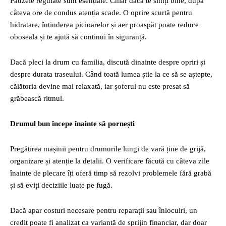
Pauzele regulate sunt esențiale. Chiar dacă te simți bine, după
câteva ore de condus atenția scade. O oprire scurtă pentru
hidratare, întinderea picioarelor și aer proaspăt poate reduce
oboseala și te ajută să continui în siguranță.
Dacă pleci la drum cu familia, discută dinainte despre opriri și
despre durata traseului. Când toată lumea știe la ce să se aștepte,
călătoria devine mai relaxată, iar șoferul nu este presat să
grăbească ritmul.
Drumul bun începe înainte să pornești
Pregătirea mașinii pentru drumurile lungi de vară ține de grijă,
organizare și atenție la detalii. O verificare făcută cu câteva zile
înainte de plecare îți oferă timp să rezolvi problemele fără grabă
și să eviți deciziile luate pe fugă.
Dacă apar costuri necesare pentru reparații sau înlocuiri, un
credit poate fi analizat ca variantă de sprijin financiar, dar doar