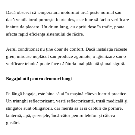
Dacă observi că temperatura motorului urcă peste normal sau
dacă ventilatorul pornește foarte des, este bine să faci o verificare
înainte de plecare. Un drum lung, cu opriri dese în trafic, poate
afecta rapid eficiența sistemului de răcire.
Aerul condiționat nu ține doar de confort. Dacă instalația răcește
greu, miroase neplăcut sau produce zgomote, o igienizare sau o
verificare tehnică poate face călătoria mai plăcută și mai sigură.
Bagajul util pentru drumuri lungi
Pe lângă bagaje, este bine să ai în mașină câteva lucruri practice.
Un triunghi reflectorizant, vestă reflectorizantă, trusă medicală și
stingător sunt obligatorii, dar merită să ai și cabluri de pornire,
lanternă, apă, șervețele, încărcător pentru telefon și câteva
gustări.