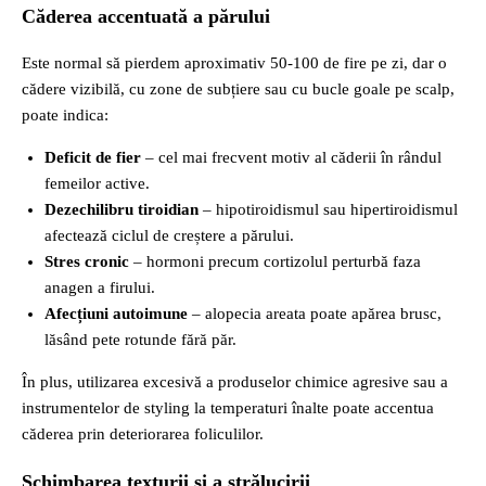
Căderea accentuată a părului
Este normal să pierdem aproximativ 50‑100 de fire pe zi, dar o
cădere vizibilă, cu zone de subțiere sau cu bucle goale pe scalp,
poate indica:
Deficit de fier
– cel mai frecvent motiv al căderii în rândul
femeilor active.
Dezechilibru tiroidian
– hipotiroidismul sau hipertiroidismul
afectează ciclul de creștere a părului.
Stres cronic
– hormoni precum cortizolul perturbă faza
anagen a firului.
Afecțiuni autoimune
– alopecia areata poate apărea brusc,
lăsând pete rotunde fără păr.
În plus, utilizarea excesivă a produselor chimice agresive sau a
instrumentelor de styling la temperaturi înalte poate accentua
căderea prin deteriorarea foliculilor.
Schimbarea texturii și a strălucirii