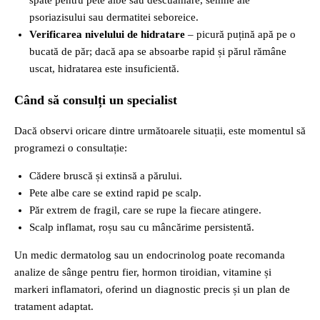
spate pentru pete albe sau descuamare, semne ale
psoriazisului sau dermatitei seboreice.
Verificarea nivelului de hidratare
– picură puțină apă pe o
bucată de păr; dacă apa se absoarbe rapid și părul rămâne
uscat, hidratarea este insuficientă.
Când să consulți un specialist
Dacă observi oricare dintre următoarele situații, este momentul să
programezi o consultație:
Cădere bruscă și extinsă a părului.
Pete albe care se extind rapid pe scalp.
Păr extrem de fragil, care se rupe la fiecare atingere.
Scalp inflamat, roșu sau cu mâncărime persistentă.
Un medic dermatolog sau un endocrinolog poate recomanda
analize de sânge pentru fier, hormon tiroidian, vitamine și
markeri inflamatori, oferind un diagnostic precis și un plan de
tratament adaptat.