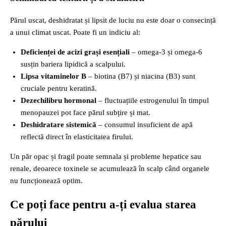
Părul uscat, deshidratat și lipsit de luciu nu este doar o consecință
a unui climat uscat. Poate fi un indiciu al:
Deficienței de acizi grași esențiali
– omega‑3 și omega‑6
susțin bariera lipidică a scalpului.
Lipsa vitaminelor B
– biotina (B7) și niacina (B3) sunt
cruciale pentru keratină.
Dezechilibru hormonal
– fluctuațiile estrogenului în timpul
menopauzei pot face părul subțire și mat.
Deshidratare sistemică
– consumul insuficient de apă
reflectă direct în elasticitatea firului.
Un păr opac și fragil poate semnala și probleme hepatice sau
renale, deoarece toxinele se acumulează în scalp când organele
nu funcționează optim.
Ce poți face pentru a-ți evalua starea
părului