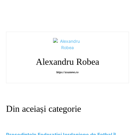
Alexandru Robea
https://axanews.ro
Din aceiași categorie
Preşedintele Federaţiei Iordaniene de Fotbal îl