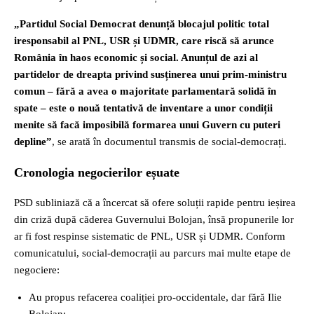
„Partidul Social Democrat denunță blocajul politic total
iresponsabil al PNL, USR și UDMR, care riscă să arunce
România în haos economic și social. Anunțul de azi al
partidelor de dreapta privind susținerea unui prim-ministru
comun – fără a avea o majoritate parlamentară solidă în
spate – este o nouă tentativă de inventare a unor condiții
menite să facă imposibilă formarea unui Guvern cu puteri
depline”
, se arată în documentul transmis de social-democrați.
Cronologia negocierilor eșuate
PSD subliniază că a încercat să ofere soluții rapide pentru ieșirea
din criză după căderea Guvernului Bolojan, însă propunerile lor
ar fi fost respinse sistematic de PNL, USR și UDMR. Conform
comunicatului, social-democrații au parcurs mai multe etape de
negociere:
Au propus refacerea coaliției pro-occidentale, dar fără Ilie