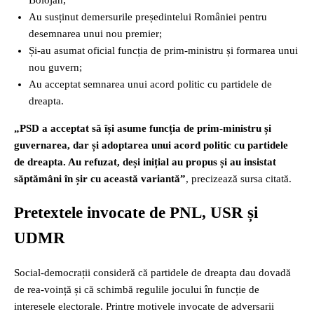
Bolojan;
Au susținut demersurile președintelui României pentru
desemnarea unui nou premier;
Și-au asumat oficial funcția de prim-ministru și formarea unui
nou guvern;
Au acceptat semnarea unui acord politic cu partidele de
dreapta.
„PSD a acceptat să își asume funcția de prim-ministru și
guvernarea, dar și adoptarea unui acord politic cu partidele
de dreapta. Au refuzat, deși inițial au propus și au insistat
săptămâni în șir cu această variantă”
, precizează sursa citată.
Pretextele invocate de PNL, USR și
UDMR
Social-democrații consideră că partidele de dreapta dau dovadă
de rea-voință și că schimbă regulile jocului în funcție de
interesele electorale. Printre motivele invocate de adversarii