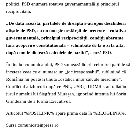
politici, PSD enumeră rotativa guvernamentală și principiul
reciprocității.
„De data aceasta, partidele de dreapta s-au opus deschiderii
afișate de PSD, cu un nou șir nesfârșit de pretexte – rotativa
guvernamentală, principiul reciprocității, condiții aberante
fără acoperire constituțională – schimbate de la o zi la alta,
după cum le dictează calculele de partid”
, acuză PSD.
În finalul comunicatului, PSD somează liderii celor trei partide să
înceteze ceea ce ei numesc un „joc iresponsabil”, subliniind că
România nu poate fi ținută „ostatică unor calcule meschine”.
Conflictul a izbucnit după ce PNL, USR și UDMR s-au raliat în
jurul numelui lui Siegfried Mureșan, ignorând intenția lui Sorin
Grindeanu de a forma Executivul.
Articolul %POSTLINK% apare prima dată în %BLOGLINK%.
Sursă comunicateinpresa.ro