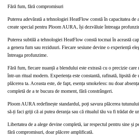
Fără fum, fără compromisuri
Puterea adevărată a tehnologiei HeatFlow constă în capacitatea de a
create special pentru Ploom AURA, își dezvăluie întreaga profunzime,
Puterea subtilă a tehnologiei HeatFlow constă tocmai în această capa
a genera fum sau reziduuri. Fiecare sesiune devine o experiență ele
întreaga profunzime.
Fără fum, fiecare nuanță a blendului este extrasă cu o precizie care nu
într-un ritual modern. Experiența este constantă, rafinată, lipsită de
plăcerea ta. Aceasta este, de fapt, esența smokeless: nu doar absența v
completă de a te bucura de moment, fără constrângeri.
Ploom AURA redefinește standardul, poți savura plăcerea tutunului încă
să-ți faci griji că ai putea deranja sau că ritualul tău va fi trădat de 
Libertatea de a alege devine completă, iar respectul pentru sine și pe
fără compromisuri, doar plăcere amplificată.