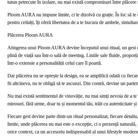
tutun petrecute în izolare, nu mai există compromisuri între plăcere ș
Ploom AURA nu impune limite, ci le dizolvă cu grație. În loc să te obl
pentru ceilalți, îți oferă libertatea de a te bucura de ambele, simultan
Plăcerea Ploom AURA
Atingerea unui Ploom AURA devine începutul unui ritual, un gest de
plină de viață sau într-o sală de meeting. Liniile sale fluide, proporț
într-o extensie a personalității celui care îl poartă.
Dar plăcerea nu se oprește la design, ea se amplifică odată cu fiec
fii altcineva, nu te obligă să te ascunzi. Din contră, devine un partene
Nu mai există sentimentul de vinovăție, nu mai simți nevoia de a te s
mirosuri, fără urme, doar tu și momentul tău, trăit cu autenticitate și
Fiecare gest devine parte dintr-un ritual personalizat, fiecare detaliu,
limite, unde plăcerea nu mai este o excepție, ci o prezență naturală
orice context, ca un accesoriu indispensabil al unui lifestyle modern,