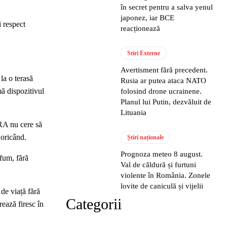
în secret pentru a salva yenul
japonez, iar BCE
i respect
reacționează
Stiri Externe
Avertisment fără precedent.
la o terasă
Rusia ar putea ataca NATO
mă dispozitivul
folosind drone ucrainene.
Planul lui Putin, dezvăluit de
Lituania
URA nu cere să
 oricând.
Știri naționale
Prognoza meteo 8 august.
 fum, fără
Val de căldură și furtuni
violente în România. Zonele
lovite de caniculă și vijelii
 de viață fără
Categorii
ează firesc în