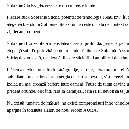
Sobranie Sticks, plăcerea care nu cunoaște limite
Fiecare stick Sobranie Sticks, potențat de tehnologia HeatFlow, își de
alegerea blendului Sobranie Sticks nu mai este dictată de context sa
zi, fiecare moment.
Sobranie Bronze oferă intensitatea clasică, profundă, perfectă pentr
eleganță subtilă, potrivită pentru întâlniri, în timp ce Sobranie Azz
Sticks devine clară, nealterată, fiecare stick fiind amplificat de teh
Plăcerea devine un teritoriu fără granițe, iar tu ești exploratorul ei. N
subtilitate, prospețimea sau energia de care ai nevoie, să-ți creezi pr
izolat, nu mai creează bariere între oameni. Pauza de tutun devine u
prezent oriunde, oricând, fără să deranjezi, fără să fii nevoit să te just
Nu există jumătăți de măsură, nu există compromisuri între tehnologie,
aparține în totalitate alături de noul Ploom AURA.