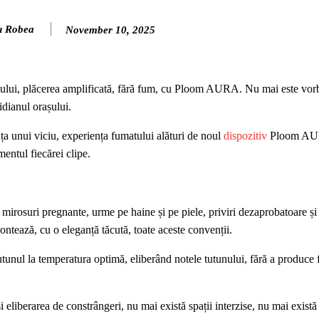
u Robea
November 10, 2025
tunului, plăcerea amplificată, fără fum, cu Ploom AURA. Nu mai este vor
idianul orașului.
nța unui viciu, experiența fumatului alături de noul
dispozitiv
Ploom AUR
entul fiecărei clipe.
 mirosuri pregnante, urme pe haine și pe piele, priviri dezaprobatoare și 
ează, cu o eleganță tăcută, toate aceste convenții.
utunul la temperatura optimă, eliberând notele tutunului, fără a produce
eliberarea de constrângeri, nu mai există spații interzise, nu mai exist