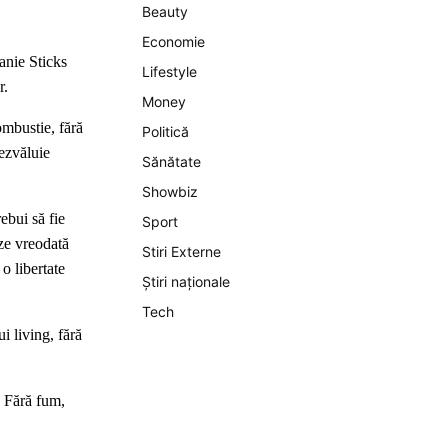
Beauty
Economie
anie Sticks
Lifestyle
r.
Money
ombustie, fără
Politică
ezvăluie
Sănătate
Showbiz
ebui să fie
Sport
eze vreodată
Stiri Externe
o libertate
Știri naționale
Tech
i living, fără
. Fără fum,