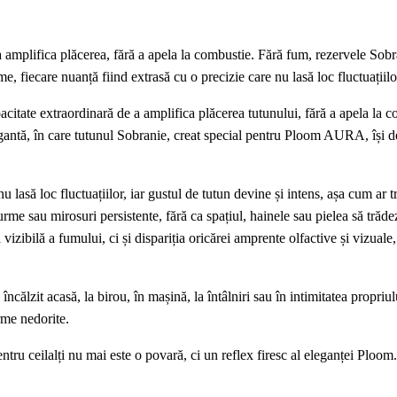
 amplifica plăcerea, fără a apela la combustie. Fără fum, rezervele Sobr
 fiecare nuanță fiind extrasă cu o precizie care nu lasă loc fluctuațiilo
citate extraordinară de a amplifica plăcerea tutunului, fără a apela la c
gantă, în care tutunul Sobranie, creat special pentru Ploom AURA, își d
 lasă loc fluctuațiilor, iar gustul de tutun devine și intens, așa cum ar tr
 urme sau mirosuri persistente, fără ca spațiul, hainele sau pielea să trăd
izibilă a fumului, ci și dispariția oricărei amprente olfactive și vizuale, 
lzit acasă, la birou, în mașină, la întâlniri sau în intimitatea propriulu
urme nedorite.
ntru ceilalți nu mai este o povară, ci un reflex firesc al eleganței Ploom