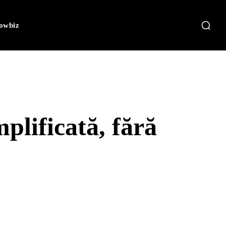
owbiz
plificată, fără