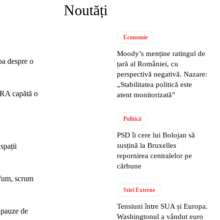
Noutăți
Economie
Moody’s menține ratingul de
ba despre o
țară al României, cu
perspectivă negativă. Nazare:
„Stabilitatea politică este
A capătă o
atent monitorizată”
Politică
PSD îi cere lui Bolojan să
susțină la Bruxelles
spații
repornirea centralelor pe
cărbune
 fum, scrum
Stiri Externe
Tensiuni între SUA și Europa.
ă pauze de
Washingtonul a vândut euro