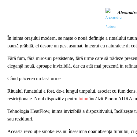
Alexandr
În inima orașului modern, se naște o nouă definiție a ritualului tu
pauză grăbită, ci despre un gest asumat, integrat cu naturalețe în cot
Fără fum, fără mirosuri persistente, fără urme care să trădeze preze
eleganță nouă, aproape invizibilă, dar cu atât mai prezentă în rafinam
Când plăcerea nu lasă urme
Ritualul fumatului a fost, de-a lungul timpului, asociat cu fum dens,
restricționate. Noul dispozitiv pentru
tutun
încălzit Ploom AURA mont
Tehnologia HeatFlow, inima invizibilă a dispozitivului, încălzește t
sau reziduuri.
Această revoluție smokeless nu înseamnă doar absența fumului, ci și 