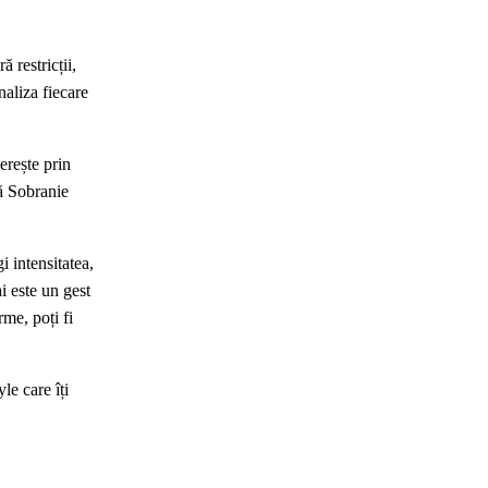
 restricții,
naliza fiecare
erește prin
vă Sobranie
i intensitatea,
i este un gest
me, poți fi
le care îți