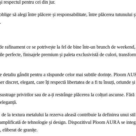
i respectul pentru cei din jur.
ige să alegi între plăcere și responsabilitate, între plăcerea tutunului ș
.
 rafinament ce se potrivește la fel de bine într-un brunch de weekend, 
iile perfecte, finisajele premium și paleta exclusivistă de culori, transfor
are detaliu gândit pentru a răspunde celor mai subtile dorințe. Ploom A
r discret, elegant, care îți respectă libertatea de a fi tu însuți, oriunde și
ustrage privirilor sau de a-ți restrânge plăcerea la colțuri ascunse. Fără
 eleganță.
 de la textura metalului la rezerva aleasă contribuie la definirea unui stil
, amplificată de tehnologie și design. Dispozitivul Ploom AURA se integr
 eliberat de granițe.