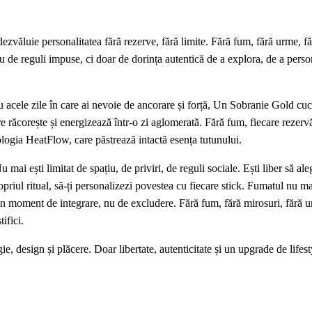
zvăluie personalitatea fără rezerve, fără limite. Fără fum, fără urme, fără
u de reguli impuse, ci doar de dorința autentică de a explora, de a perso
u acele zile în care ai nevoie de ancorare și forță, Un Sobranie Gold cuc
ure răcorește și energizează într-o zi aglomerată. Fără fum, fiecare rezer
nologia HeatFlow, care păstrează intactă esența tutunului.
u mai ești limitat de spațiu, de priviri, de reguli sociale. Ești liber să aleg
opriul ritual, să-ți personalizezi povestea cu fiecare stick. Fumatul nu ma
n moment de integrare, nu de excludere. Fără fum, fără mirosuri, fără ur
ifici.
 design și plăcere. Doar libertate, autenticitate și un upgrade de lifesty