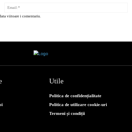
Nume:*
Em
data viitoare i comentariu.
e
Utile
Politica de confidențialitate
oi
Politica de utilizare cookie-uri
Termeni și condiții