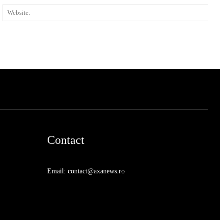
ail:*
Web
Contact
Email: contact@axanews.ro