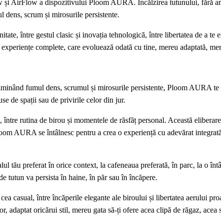
w și AirFlow a dispozitivului Ploom AURA. Încălzirea tutunului, fără ar
l dens, scrum și mirosurile persistente.
itate, între gestul clasic și inovația tehnologică, între libertatea de a te 
i experiențe complete, care evoluează odată cu tine, mereu adaptată, mer
 eliminând fumul dens, scrumul și mirosurile persistente, Ploom AURA te 
se de spații sau de privirile celor din jur.
al, între rutina de birou și momentele de răsfăț personal. Această eliberar
Ploom AURA se întâlnesc pentru a crea o experiență cu adevărat integrată
l tău preferat în orice context, la cafeneaua preferată, în parc, la o întâ
l de tutun va persista în haine, în păr sau în încăpere.
a casual, între încăperile elegante ale biroului și libertatea aerului pro
r, adaptat oricărui stil, mereu gata să-ți ofere acea clipă de răgaz, acea 