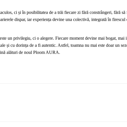
los, ci și în posibilitatea de a trăi fiecare zi fără constrângeri, fără să 
rierele dispar, iar experiența devine una colectivă, integrată în firescul 
este un privilegiu, ci o alegere. Fiecare moment devine mai bogat, mai 
e tale și cu dorința de a fi autentic. Astfel, toamna nu mai este doar un se
deplină alături de noul Ploom AURA.