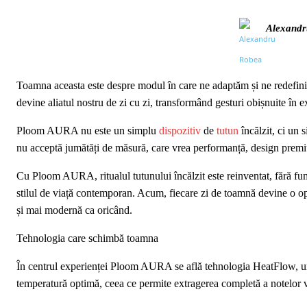
Alexandr
Toamna aceasta este despre modul în care ne adaptăm și ne redefinim
devine aliatul nostru de zi cu zi, transformând gesturi obișnuite în e
Ploom AURA nu este un simplu
dispozitiv
de
tutun
încălzit, ci un 
nu acceptă jumătăți de măsură, care vrea performanță, design premiu
Cu Ploom AURA, ritualul tutunului încălzit este reinventat, fără fum, 
stilul de viață contemporan. Acum, fiecare zi de toamnă devine o op
și mai modernă ca oricând.
Tehnologia care schimbă toamna
În centrul experienței Ploom AURA se află tehnologia HeatFlow, un s
temperatură optimă, ceea ce permite extragerea completă a notelor ve