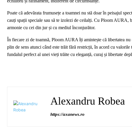
echilibru și rafinament, indiferent de circumstanțe.
Poate că adevărata frumusețe a toamnei nu stă doar în peisajul spectacu
cauți spații speciale sau să te izolezi de ceilalți. Cu Ploom AURA, ba
armonie cu cei din jur și cu mediul înconjurător.
În fiecare zi de toamnă, Ploom AURA îți amintește că libertatea nu 
plin de sens atunci când este trăit fără restricții, în acord cu valoril
fundalul perfect al unei vieți trăite cu eleganță, curaj și libertate 
Alexandru Robea
https://axanews.ro