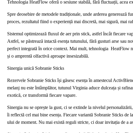
Tehnologia HeatFlow oferă o sesiune stabilă, fără fluctuații, acea ex
Spre deosebire de metodele tradiționale, unde arderea generează fu
proces, rezultatul fiind o experiență mai discretă, mai sigură, mai raf
Sistemul optimizează fluxul de aer prin stick, astfel încât fiecare vapa
Astfel, se păstrează intactă esența tutunului, fără gusturi arse sau no
perfect integrată în orice context. Mai mult, tehnologia HeatFlow 
și o amprentă olfactivă aproape insesizabilă.
Sinergia unică Sobranie Sticks
Rezervele Sobranie Sticks își găsesc esența în amestecul ActivBlend,
melanj nu este întâmplător, tutunul Virginia aduce dulceața și rafi
exotică, ce transformă fiecare vapare.
Sinergia nu se oprește la gust, ci se extinde la nivelul personalizării
îi reflectă cel mai bine esența. Fiecare variantă Sobranie Sticks de l
ului de moment. Nu mai există reguli stricte, ci doar invitația de a a