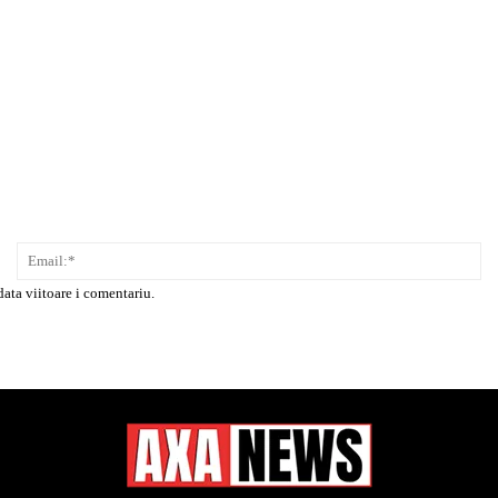
Nume:*
Em
data viitoare i comentariu.