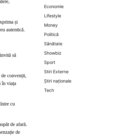
dere,
Economie
Lifestyle
exprima și
Money
eu autentică.
Politică
Sănătate
Showbiz
invită să
Sport
Stiri Externe
e de convenții,
Știri naționale
 în viața
Tech
lnire cu
aspăt de afară.
senzație de