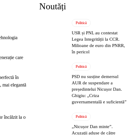
Noutăți
Politică
USR și PNL au contestat
tehnologia
Legea Integrității la CCR.
Milioane de euro din PNRR,
în pericol
enerație care
Politică
PSD nu susține demersul
perfectă în
AUR de suspendare a
, mai elegantă
președintelui Nicușor Dan.
Ghigiu: „Criza
guvernamentală e suficientă”
 încălzit la o
Politică
„Nicușor Dan minte”.
Acuzații aduse de către