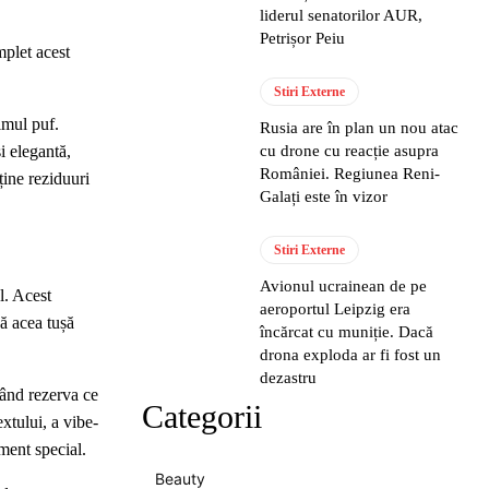
liderul senatorilor AUR,
Petrișor Peiu
plet acest
Stiri Externe
timul puf.
Rusia are în plan un nou atac
i elegantă,
cu drone cu reacție asupra
României. Regiunea Reni-
ine reziduuri
Galați este în vizor
Stiri Externe
Avionul ucrainean de pe
l. Acest
aeroportul Leipzig era
ă acea tușă
încărcat cu muniție. Dacă
drona exploda ar fi fost un
dezastru
egând rezerva ce
Categorii
xtului, a vibe-
iment special.
Beauty