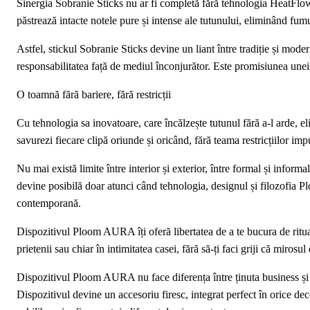
Sinergia Sobranie Sticks nu ar fi completă fără tehnologia HeatFlo
păstrează intacte notele pure și intense ale tutunului, eliminând fumu
Astfel, stickul Sobranie Sticks devine un liant între tradiție și modern
responsabilitatea față de mediul înconjurător. Este promisiunea une
O toamnă fără bariere, fără restricții
Cu tehnologia sa inovatoare, care încălzește tutunul fără a-l arde,
savurezi fiecare clipă oriunde și oricând, fără teama restricțiilor impu
Nu mai există limite între interior și exterior, între formal și inform
devine posibilă doar atunci când tehnologia, designul și filozofia 
contemporană.
Dispozitivul Ploom AURA îți oferă libertatea de a te bucura de ritualu
prietenii sau chiar în intimitatea casei, fără să-ți faci griji că mirosu
Dispozitivul Ploom AURA nu face diferența între ținuta business și ce
Dispozitivul devine un accesoriu firesc, integrat perfect în orice deco