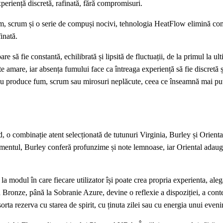
periență discretă, rafinată, fără compromisuri.
m, scrum și o serie de compuși nocivi, tehnologia HeatFlow elimină com
inată.
re să fie constantă, echilibrată și lipsită de fluctuații, de la primul la ul
te amare, iar absența fumului face ca întreaga experiență să fie discretă ș
nu produce fum, scrum sau mirosuri neplăcute, ceea ce înseamnă mai puț
 o combinație atent selecționată de tutunuri Virginia, Burley și Orienta
namentul, Burley conferă profunzime și note lemnoase, iar Oriental adaug
, la modul în care fiecare utilizator își poate crea propria experienta, al
a Bronze, până la Sobranie Azure, devine o reflexie a dispoziției, a conte
sorta rezerva cu starea de spirit, cu ținuta zilei sau cu energia unui even