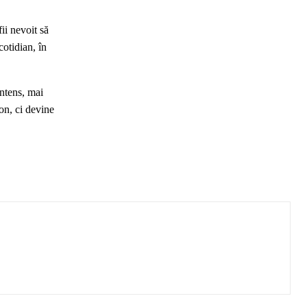
fii nevoit să
cotidian, în
intens, mai
zon, ci devine