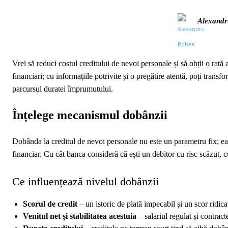
Alexandr
Vrei să reduci costul creditului de nevoi personale și să obții o rat
financiari; cu informațiile potrivite și o pregătire atentă, poți trans
parcursul duratei împrumutului.
Înțelege mecanismul dobânzii
Dobânda la creditul de nevoi personale nu este un parametru fix; ea re
financiar. Cu cât banca consideră că ești un debitor cu risc scăzut, c
Ce influențează nivelul dobânzii
Scorul de credit
– un istoric de plată impecabil și un scor ridic
Venitul net și stabilitatea acestuia
– salariul regulat și contrac