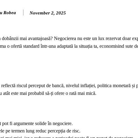
u Robea
November 2, 2025
ă a dobânzii mai avantajoasă? Negocierea nu este un lux rezervat doar exp
forma o ofertă standard într‑una adaptată la situația ta, economisind sute de
flectă riscul perceput de bancă, nivelul inflației, politica monetară și p
u atât este mai probabil să-ți ofere o rată mai mică.
at pot fi argumente solide în negociere.
tele pe termen lung reduc percepția de risc.