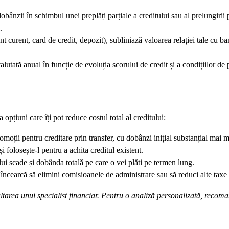
obânzii în schimbul unei preplăți parțiale a creditului sau al prelungirii
.
t curent, card de credit, depozit), subliniază valoarea relației tale cu ba
utată anual în funcție de evoluția scorului de credit și a condițiilor de p
pțiuni care îți pot reduce costul total al creditului:
moții pentru creditare prin transfer, cu dobânzi inițial substanțial mai m
i folosește-l pentru a achita creditul existent.
ui scade și dobânda totală pe care o vei plăti pe termen lung.
earcă să elimini comisioanele de administrare sau să reduci alte taxe 
ultarea unui specialist financiar. Pentru o analiză personalizată, reco