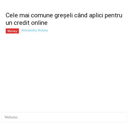
Cele mai comune greșeli când aplici pentru
un credit online
Alexandru Robea
Money
ail:*
Web