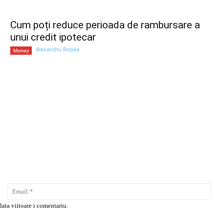
Cum poți reduce perioada de rambursare a
unui credit ipotecar
Alexandru Robea
Money
Nume:*
Em
data viitoare i comentariu.