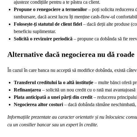
ajusteze condițiile pentru a te păstra ca client.
Propune o renegociere a termenilor
– poți solicita reducerea d
rambursare, dacă acest lucru îți menține cash‑flow‑ul confortabil
Folosește-ți statutul de client fidel
– dacă deții alte produse (con
beneficiu suplimentar.
Solicită o revizuire periodică
– propune ca dobânda să fie reeval
Alternative dacă negocierea nu dă roade
În cazul în care banca nu acceptă să modifice dobânda, există câteva o
Transferul creditului la o altă instituție
– multe bănci oferă pro
Refinanțarea
– solicită un nou credit cu o rată mai avantajoasă ș
Plata anticipată a unei părți din credit
– reducerea principalul
Negocierea altor costuri
– dacă dobânda rămâne neschimbată, înc
Informațiile prezentate au caracter orientativ și nu înlocuiesc cons
cu un consilier bancar sau un expert în credite.