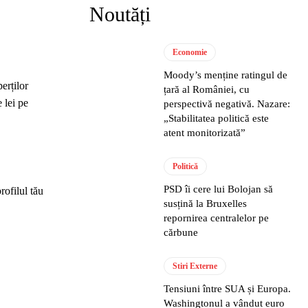
Noutăți
Economie
Moody’s menține ratingul de
erților
țară al României, cu
 lei pe
perspectivă negativă. Nazare:
„Stabilitatea politică este
atent monitorizată”
Politică
PSD îi cere lui Bolojan să
rofilul tău
susțină la Bruxelles
repornirea centralelor pe
cărbune
Stiri Externe
Tensiuni între SUA și Europa.
Washingtonul a vândut euro