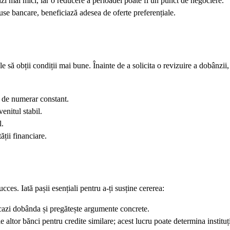
zi mai mici, iar o reducere a perioadei poate fi un punct de negociere.
oduse bancare, beneficiază adesea de oferte preferențiale.
le să obții condiții mai bune. Înainte de a solicita o revizuire a dobânzii
l de numerar constant.
enitul stabil.
l.
ății financiare.
ces. Iată pașii esențiali pentru a-ți susține cererea:
scazi dobânda și pregătește argumente concrete.
altor bănci pentru credite similare; acest lucru poate determina instituți