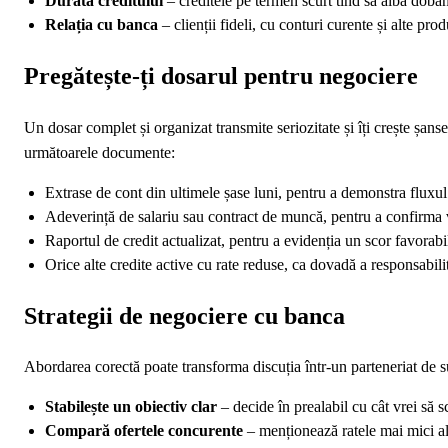
Durata creditului
– creditele pe termen scurt tind să aibă dobân
Relația cu banca
– clienții fideli, cu conturi curente și alte pr
Pregătește-ți dosarul pentru negociere
Un dosar complet și organizat transmite seriozitate și îți crește șanse
următoarele documente:
Extrase de cont din ultimele șase luni, pentru a demonstra fluxu
Adeverință de salariu sau contract de muncă, pentru a confirma v
Raportul de credit actualizat, pentru a evidenția un scor favorabi
Orice alte credite active cu rate reduse, ca dovadă a responsabilit
Strategii de negociere cu banca
Abordarea corectă poate transforma discuția într‑un parteneriat de suc
Stabilește un obiectiv clar
– decide în prealabil cu cât vrei să 
Compară ofertele concurente
– menționează ratele mai mici ale 