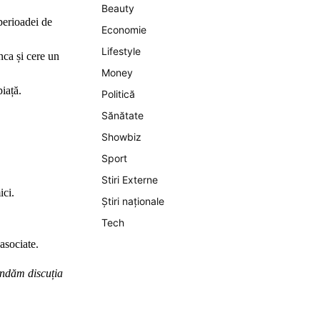
Beauty
 perioadei de
Economie
Lifestyle
nca și cere un
Money
iață.
Politică
Sănătate
Showbiz
Sport
Stiri Externe
ici.
Știri naționale
Tech
asociate.
mandăm discuția