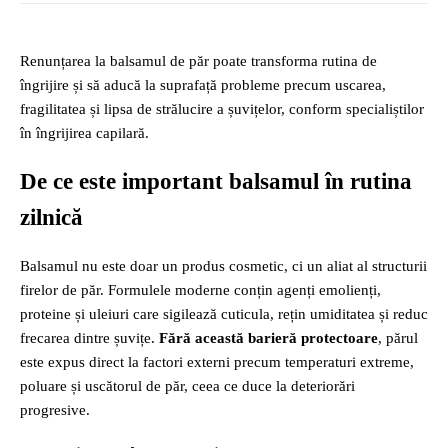
Renunțarea la balsamul de păr poate transforma rutina de
îngrijire și să aducă la suprafață probleme precum uscarea,
fragilitatea și lipsa de strălucire a șuvițelor, conform specialiștilor
în îngrijirea capilară.
De ce este important balsamul în rutina
zilnică
Balsamul nu este doar un produs cosmetic, ci un aliat al structurii
firelor de păr. Formulele moderne conțin agenți emolienți,
proteine și uleiuri care sigilează cuticula, rețin umiditatea și reduc
frecarea dintre șuvițe.
Fără această barieră protectoare
, părul
este expus direct la factori externi precum temperaturi extreme,
poluare și uscătorul de păr, ceea ce duce la deteriorări
progresive.