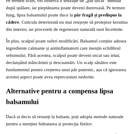
Pe termen scurt, vei observa o senzație de „păr uscat” imediat
după spălare, iar pieptănarea poate deveni dureroasă. Pe termen
lung, lipsa balsamului poate duce la
păr fragil și predispus la
cădere
. Cuticula deteriorată nu mai reușește să protejeze keratina
din interior, iar procesele de regenerare naturală sunt încetinite.
În plus, scalpul poate suferi modificări. Balsamul conține adesea
ingrediente calmante și antiinflamatorii care mențin echilibrul
sebumului. Fără acestea, scalpul poate deveni uscat sau iritat,
declanșând mâncărimi și descuamări. Un scalp sănătos este
fundamentul pentru creșterea unui păr puternic, așa că ignorarea
acestui aspect poate avea repercusiuni nedorite.
Alternative pentru a compensa lipsa
balsamului
Dacă ai decis să renunți la balsam, poți adopta metode naturale
pentru a menține hidratarea și protecția firelor: