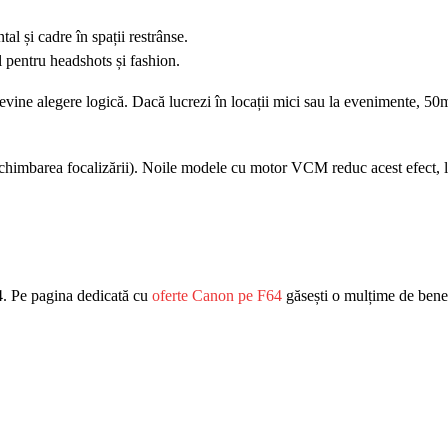
al și cadre în spații restrânse.
 pentru headshots și fashion.
vine alegere logică. Dacă lucrezi în locații mici sau la evenimente, 5
schimbarea focalizării). Noile modele cu motor VCM reduc acest efect, lu
F64. Pe pagina dedicată cu
oferte Canon pe F64
găsești o mulțime de benefi