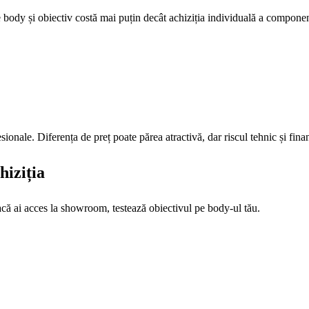
e body și obiectiv costă mai puțin decât achiziția individuală a componen
onale. Diferența de preț poate părea atractivă, dar riscul tehnic și finan
hiziția
acă ai acces la showroom, testează obiectivul pe body-ul tău.