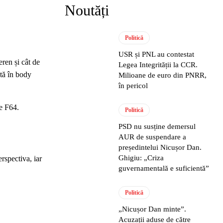
Noutăți
Politică
USR și PNL au contestat
eren și cât de
Legea Integrității la CCR.
ată în body
Milioane de euro din PNRR,
în pericol
pe F64.
Politică
PSD nu susține demersul
AUR de suspendare a
președintelui Nicușor Dan.
Ghigiu: „Criza
rspectiva, iar
guvernamentală e suficientă”
Politică
„Nicușor Dan minte”.
Acuzații aduse de către