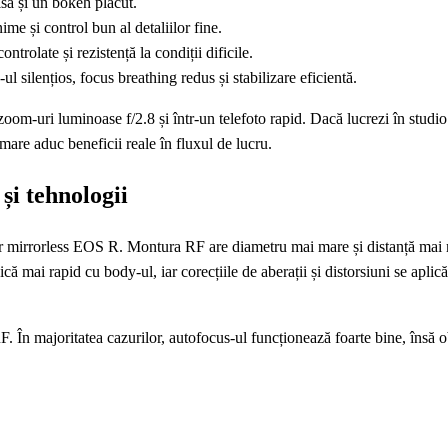
isă și un bokeh plăcut.
ime și control bun al detaliilor fine.
ontrolate și rezistență la condiții dificile.
l silențios, focus breathing redus și stabilizare eficientă.
oom-uri luminoase f/2.8 și într-un telefoto rapid. Dacă lucrezi în studio
e aduc beneficii reale în fluxul de lucru.
și tehnologii
r mirrorless EOS R. Montura RF are diametru mai mare și distanță mai 
 mai rapid cu body-ul, iar corecțiile de aberații și distorsiuni se aplică
În majoritatea cazurilor, autofocus-ul funcționează foarte bine, însă 