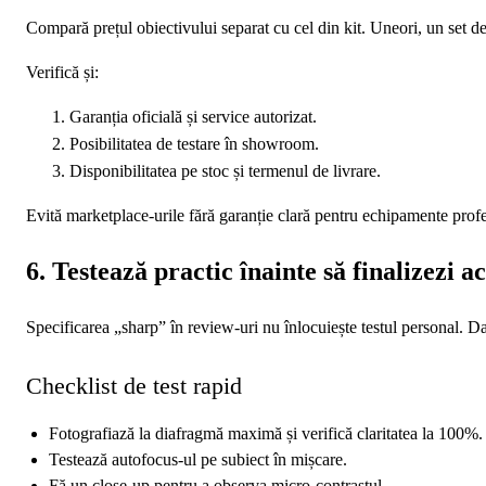
Compară prețul obiectivului separat cu cel din kit. Uneori, un set d
Verifică și:
Garanția oficială și service autorizat.
Posibilitatea de testare în showroom.
Disponibilitatea pe stoc și termenul de livrare.
Evită marketplace-urile fără garanție clară pentru echipamente profesi
6. Testează practic înainte să finalizezi ac
Specificarea „sharp” în review-uri nu înlocuiește testul personal. D
Checklist de test rapid
Fotografiază la diafragmă maximă și verifică claritatea la 100%.
Testează autofocus-ul pe subiect în mișcare.
Fă un close-up pentru a observa micro-contrastul.