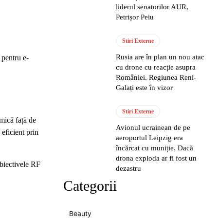
liderul senatorilor AUR,
Petrișor Peiu
Stiri Externe
Rusia are în plan un nou atac
 pentru e-
cu drone cu reacție asupra
României. Regiunea Reni-
Galați este în vizor
Stiri Externe
mică față de
Avionul ucrainean de pe
 eficient prin
aeroportul Leipzig era
încărcat cu muniție. Dacă
drona exploda ar fi fost un
obiectivele RF
dezastru
Categorii
Beauty