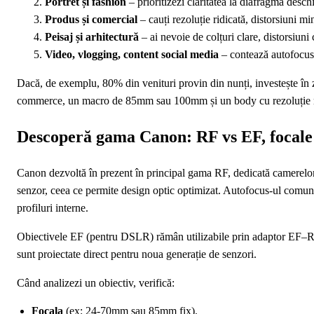
Portret și fashion
– prioritizezi claritatea la diafragmă desch
Produs și comercial
– cauți rezoluție ridicată, distorsiuni min
Peisaj și arhitectură
– ai nevoie de colțuri clare, distorsiuni c
Video, vlogging, content social media
– contează autofocus-u
Dacă, de exemplu, 80% din venituri provin din nunți, investește în z
commerce, un macro de 85mm sau 100mm și un body cu rezoluție mar
Descoperă gama Canon: RF vs EF, focale 
Canon dezvoltă în prezent în principal gama RF, dedicată camerelo
senzor, ceea ce permite design optic optimizat. Autofocus-ul comunică
profiluri interne.
Obiectivele EF (pentru DSLR) rămân utilizabile prin adaptor EF–RF. 
sunt proiectate direct pentru noua generație de senzori.
Când analizezi un obiectiv, verifică:
Focala
(ex: 24-70mm sau 85mm fix).