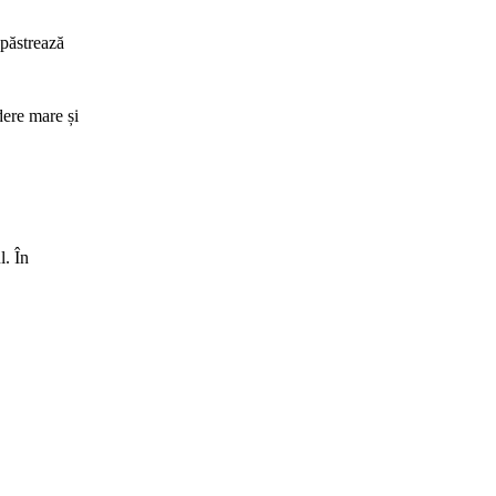
 păstrează
dere mare și
l. În