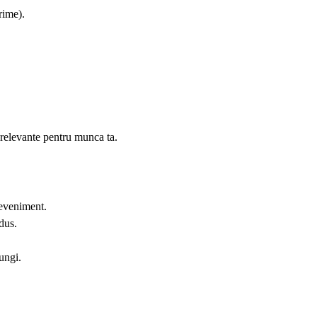
rime).
 relevante pentru munca ta.
 eveniment.
odus.
ungi.