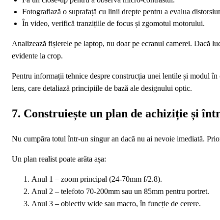
Fotografiază o suprafață cu linii drepte pentru a evalua distorsiun
În video, verifică tranzițiile de focus și zgomotul motorului.
Analizează fișierele pe laptop, nu doar pe ecranul camerei. Dacă lu
evidente la crop.
Pentru informații tehnice despre construcția unei lentile și modul în
lens, care detaliază principiile de bază ale designului optic.
7. Construiește un plan de achiziție și înt
Nu cumpăra totul într-un singur an dacă nu ai nevoie imediată. Priori
Un plan realist poate arăta așa:
Anul 1 – zoom principal (24-70mm f/2.8).
Anul 2 – telefoto 70-200mm sau un 85mm pentru portret.
Anul 3 – obiectiv wide sau macro, în funcție de cerere.