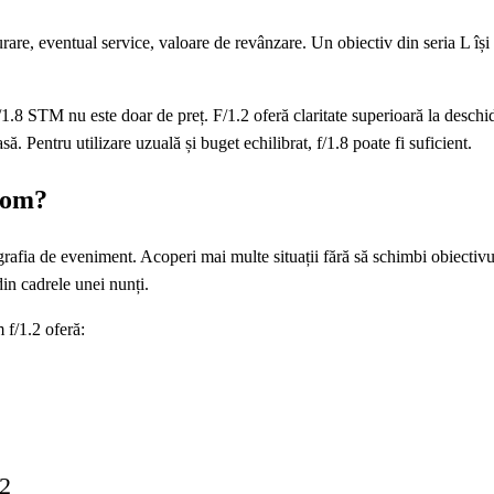
gurare, eventual service, valoare de revânzare. Un obiectiv din seria L își
 STM nu este doar de preț. F/1.2 oferă claritate superioară la deschi
ă. Pentru utilizare uzuală și buget echilibrat, f/1.8 poate fi suficient.
zoom?
ia de eveniment. Acoperi mai multe situații fără să schimbi obiectivu
in cadrele unei nunți.
f/1.2 oferă:
.2