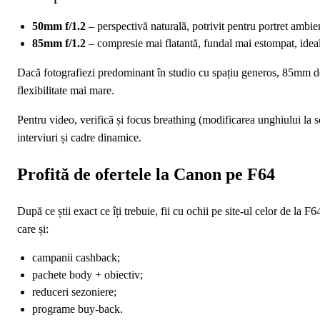
50mm f/1.2
– perspectivă naturală, potrivit pentru portret ambient
85mm f/1.2
– compresie mai flatantă, fundal mai estompat, ideal
Dacă fotografiezi predominant în studio cu spațiu generos, 85mm de
flexibilitate mai mare.
Pentru video, verifică și focus breathing (modificarea unghiului la 
interviuri și cadre dinamice.
Profită de ofertele la Canon pe F64
După ce știi exact ce îți trebuie, fii cu ochii pe site-ul celor de la 
care și:
campanii cashback;
pachete body + obiectiv;
reduceri sezoniere;
programe buy-back.