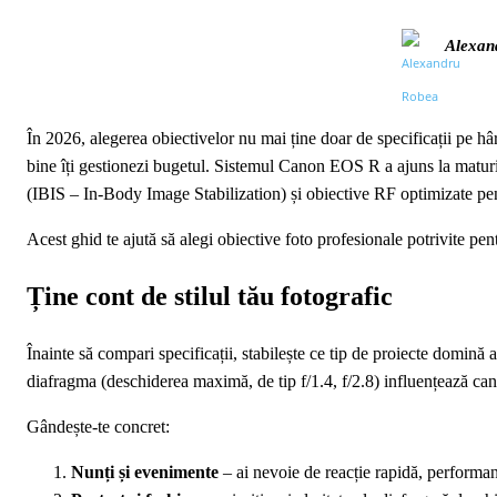
Alexan
În 2026, alegerea obiectivelor nu mai ține doar de specificații pe hârt
bine îți gestionezi bugetul. Sistemul Canon EOS R a ajuns la maturit
(IBIS – In-Body Image Stabilization) și obiective RF optimizate pen
Acest ghid te ajută să alegi obiective foto profesionale potrivite pe
Ține cont de stilul tău fotografic
Înainte să compari specificații, stabilește ce tip de proiecte domină 
diafragma (deschiderea maximă, de tip f/1.4, f/2.8) influențează cant
Gândește-te concret:
Nunți și evenimente
– ai nevoie de reacție rapidă, performan