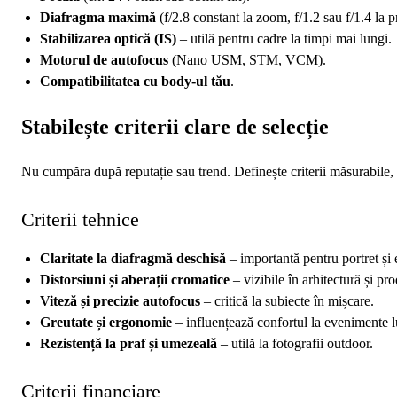
Diafragma maximă
(f/2.8 constant la zoom, f/1.2 sau f/1.4 la p
Stabilizarea optică (IS)
– utilă pentru cadre la timpi mai lungi.
Motorul de autofocus
(Nano USM, STM, VCM).
Compatibilitatea cu body-ul tău
.
Stabilește criterii clare de selecție
Nu cumpăra după reputație sau trend. Definește criterii măsurabile,
Criterii tehnice
Claritate la diafragmă deschisă
– importantă pentru portret și
Distorsiuni și aberații cromatice
– vizibile în arhitectură și pr
Viteză și precizie autofocus
– critică la subiecte în mișcare.
Greutate și ergonomie
– influențează confortul la evenimente l
Rezistență la praf și umezeală
– utilă la fotografii outdoor.
Criterii financiare