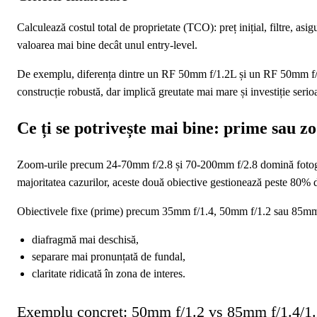
Calculează costul total de proprietate (TCO): preț inițial, filtre, asi
valoarea mai bine decât unul entry-level.
De exemplu, diferența dintre un RF 50mm f/1.2L și un RF 50mm f/1.8
construcție robustă, dar implică greutate mai mare și investiție serioas
Ce ți se potrivește mai bine: prime sau 
Zoom-urile precum 24-70mm f/2.8 și 70-200mm f/2.8 domină fotograf
majoritatea cazurilor, aceste două obiective gestionează peste 80% d
Obiectivele fixe (prime) precum 35mm f/1.4, 50mm f/1.2 sau 85mm 
diafragmă mai deschisă,
separare mai pronunțată de fundal,
claritate ridicată în zona de interes.
Exemplu concret: 50mm f/1.2 vs 85mm f/1.4/1