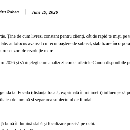
dru Robea
June 19, 2026
ie. Ține de cum livrezi constant pentru clienți, cât de rapid te miști pe t
ate: autofocus avansat cu recunoaștere de subiect, stabilizare încorpor
tru senzori de rezoluție mare.
ntru 2026 și să înțelegi cum analizezi corect ofertele Canon disponibile 
agenda ta. Focala (distanța focală, exprimată în milimetri) influențează pe
itatea de lumină și separarea subiectului de fundal.
ță bună în lumină slabă și focalizare precisă pe ochi.