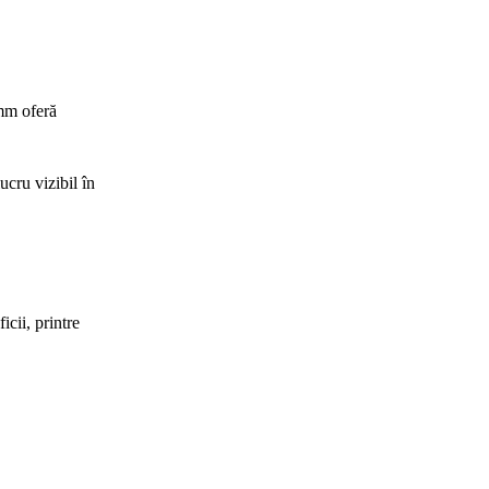
0mm oferă
cru vizibil în
cii, printre