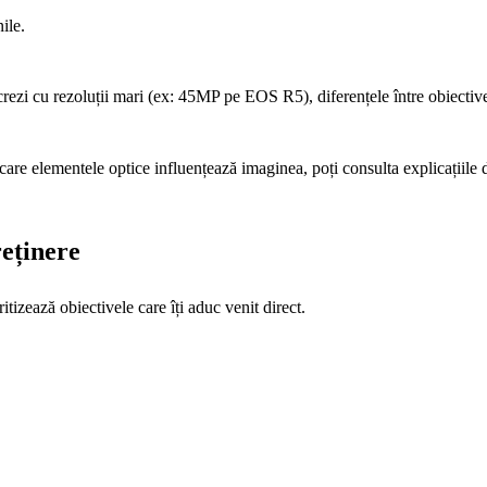
ile.
crezi cu rezoluții mari (ex: 45MP pe EOS R5), diferențele între obiectiv
 care elementele optice influențează imaginea, poți consulta explicațiile
reținere
tizează obiectivele care îți aduc venit direct.