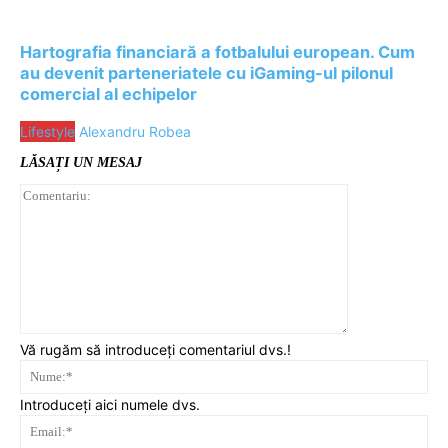
Hartografia financiară a fotbalului european. Cum
au devenit parteneriatele cu iGaming-ul pilonul
comercial al echipelor
Lifestyle
Alexandru Robea
LĂSAȚI UN MESAJ
Comentariu:
Vă rugăm să introduceți comentariul dvs.!
Nu
Introduceți aici numele dvs.
Ema