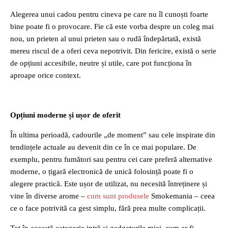
Alegerea unui cadou pentru cineva pe care nu îl cunoști foarte
bine poate fi o provocare. Fie că este vorba despre un coleg mai
nou, un prieten al unui prieten sau o rudă îndepărtată, există
mereu riscul de a oferi ceva nepotrivit. Din fericire, există o serie
de opțiuni accesibile, neutre și utile, care pot funcționa în
aproape orice context.
Opțiuni moderne și ușor de oferit
În ultima perioadă, cadourile „de moment” sau cele inspirate din
tendințele actuale au devenit din ce în ce mai populare. De
exemplu, pentru fumători sau pentru cei care preferă alternative
moderne, o țigară electronică de unică folosință poate fi o
alegere practică. Este ușor de utilizat, nu necesită întreținere și
vine în diverse arome –
cum sunt produsele
Smokemania – ceea
ce o face potrivită ca gest simplu, fără prea multe complicații.