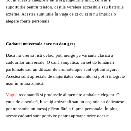
Tot în această categorie intră și gadgeturile mici, cum ar fi
suporturile pentru telefon, căștile wireless accesibile sau bateriile
externe. Acestea sunt utile în viața de zi cu zi și nu implică o
alegere foarte personală.
Cadouri universale care nu dau greș
Dacă nu vrei să riști deloc, poți merge pe varianta clasică a
cadourilor universale. O cană simpatică, un set de lumânări
parfumate sau un difuzor de aromoterapie sunt opțiuni sigure.
Acestea sunt apreciate de majoritatea oamenilor și pot fi integrate
ușor în rutina zilnică.
Vogue
recomandă și produsele alimentare ambalate elegant. O
cutie de ciocolată, biscuiți artizanali sau un coș mic cu delicatese
pot transmite un mesaj plăcut fără a fi prea personale. În plus,
aceste cadouri sunt potrivite pentru aproape orice ocazie.