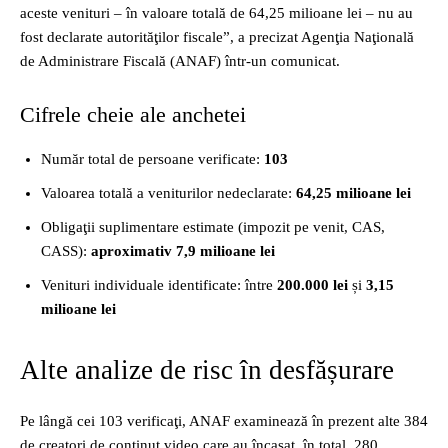
aceste venituri – în valoare totală de 64,25 milioane lei – nu au
fost declarate autorităţilor fiscale”, a precizat Agenţia Naţională
de Administrare Fiscală (ANAF) într-un comunicat.
Cifrele cheie ale anchetei
Număr total de persoane verificate:
103
Valoarea totală a veniturilor nedeclarate:
64,25 milioane lei
Obligaţii suplimentare estimate (impozit pe venit, CAS,
CASS):
aproximativ 7,9 milioane lei
Venituri individuale identificate: între
200.000 lei
și
3,15
milioane lei
Alte analize de risc în desfășurare
Pe lângă cei 103 verificaţi, ANAF examinează în prezent alte 384
de creatori de conţinut video care au încasat, în total, 280