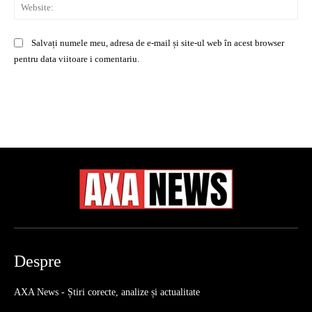
Web
Salvați numele meu, adresa de e-mail și site-ul web în acest browser
pentru data viitoare i comentariu.
Despre
AXA News - Știri corecte, analize și actualitate