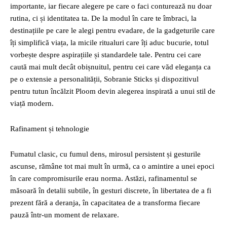
importante, iar fiecare alegere pe care o faci conturează nu doar
rutina, ci și identitatea ta. De la modul în care te îmbraci, la
destinațiile pe care le alegi pentru evadare, de la gadgeturile care
îți simplifică viața, la micile ritualuri care îți aduc bucurie, totul
vorbește despre aspirațiile și standardele tale. Pentru cei care
caută mai mult decât obișnuitul, pentru cei care văd eleganța ca
pe o extensie a personalității, Sobranie Sticks și dispozitivul
pentru tutun încălzit Ploom devin alegerea inspirată a unui stil de
viață modern.
Rafinament și tehnologie
Fumatul clasic, cu fumul dens, mirosul persistent și gesturile
ascunse, rămâne tot mai mult în urmă, ca o amintire a unei epoci
în care compromisurile erau norma. Astăzi, rafinamentul se
măsoară în detalii subtile, în gesturi discrete, în libertatea de a fi
prezent fără a deranja, în capacitatea de a transforma fiecare
pauză într-un moment de relaxare.