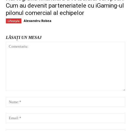
Cum au devenit parteneriatele cu iGaming-ul
pilonul comercial al echipelor
Alexandru Robea
Lifestyle
LĂSAȚI UN MESAJ
Comentariu:
Nu
Ema