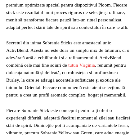
premium optimizate special pentru dispozitivul Ploom. Fiecare
stick este rezultatul unui proces riguros de selecție și rafinare,
menit să transforme fiecare pauză într-un ritual personalizat,
adaptat perfect stării tale de spirit sau contextului în care te afli.
Secretul din inima Sobranie Sticks este amestecul unic
ActivBlend. Acesta nu este doar un simplu mix de tutunuri, ci o
adevărată artă a echilibrului și a rafinamentului. ActivBlend
combină cele mai fine soiuri de
tutun Virginia
, renumit pentru
dulceața naturală și delicată, cu robustețea și profunzimea
Burley, la care se adaugă accentele sofisticate și exotice ale
tutunului Oriental. Fiecare componentă este atent selecționată
pentru a crea un profil aromatic complex, bogat și memorabil.
Fiecare Sobranie Stick este conceput pentru a-ți oferi o
experiență diferită, adaptată fiecărui moment al zilei sau fiecărei
stări de spirit. Diminețile pot fi acompaniate de variantele fresh,
vibrante, precum Sobranie Yellow sau Green, care aduc energie