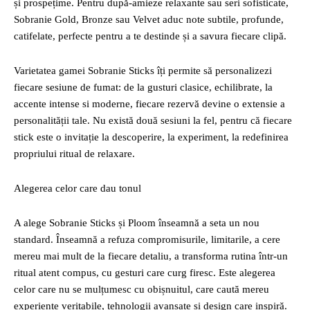
și prospețime. Pentru după-amieze relaxante sau seri sofisticate,
Sobranie Gold, Bronze sau Velvet aduc note subtile, profunde,
catifelate, perfecte pentru a te destinde și a savura fiecare clipă.
Varietatea gamei Sobranie Sticks îți permite să personalizezi
fiecare sesiune de fumat: de la gusturi clasice, echilibrate, la
accente intense si moderne, fiecare rezervă devine o extensie a
personalității tale. Nu există două sesiuni la fel, pentru că fiecare
stick este o invitație la descoperire, la experiment, la redefinirea
propriului ritual de relaxare.
Alegerea celor care dau tonul
A alege Sobranie Sticks și Ploom înseamnă a seta un nou
standard. Înseamnă a refuza compromisurile, limitarile, a cere
mereu mai mult de la fiecare detaliu, a transforma rutina într-un
ritual atent compus, cu gesturi care curg firesc. Este alegerea
celor care nu se mulțumesc cu obișnuitul, care caută mereu
experiențe veritabile, tehnologii avansate și design care inspiră.