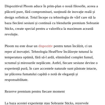
Dispozitivul Ploom aduce în prim-plan o nouă filosofie, aceea a
plăcerii pure, fără compromisuri, susținută de inovație reală și
design sofisticat. Totul începe cu tehnologia de vârf care stă la
baza fiecărei sesiuni și continuă cu blendurile premium Sobranie
Sticks, create special pentru a valorifica la maximum această
revoluție.
Ploom nu este doar un
dispozitiv
pentru tutun încălzit, ci un
reper al inovației. Tehnologia HeatFlow încălzește tutunul la
temperatura optimă, fără să-l ardă, eliminând complet fumul,
scrumul și mirosurile neplăcute. Astfel, fiecare sesiune devine o
experiență pură, în care accentele naturale sunt păstrate intacte,
iar plăcerea fumatului capătă o notă de eleganță și
responsabilitate.
Rezerve premium pentru fiecare moment
La baza acestei experiențe stau Sobranie Sticks, rezervele