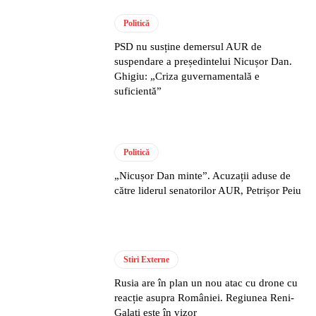
Politică
PSD nu susține demersul AUR de
suspendare a președintelui Nicușor Dan.
Ghigiu: „Criza guvernamentală e
suficientă”
Politică
„Nicușor Dan minte”. Acuzații aduse de
către liderul senatorilor AUR, Petrișor Peiu
Stiri Externe
Rusia are în plan un nou atac cu drone cu
reacție asupra României. Regiunea Reni-
Galați este în vizor