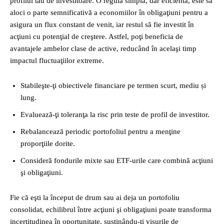
profilul tău de investitoare. O regulă simplă, dar eficientă, este să
aloci o parte semnificativă a economiilor în obligaţiuni pentru a
asigura un flux constant de venit, iar restul să fie investit în
acţiuni cu potenţial de creştere. Astfel, poţi beneficia de
avantajele ambelor clase de active, reducând în acelaşi timp
impactul fluctuaţiilor extreme.
Stabileşte-ţi obiectivele financiare pe termen scurt, mediu și
lung.
Evaluează-ţi toleranţa la risc prin teste de profil de investitor.
Rebalancează periodic portofoliul pentru a menţine
proporţiile dorite.
Consideră fondurile mixte sau ETF-urile care combină acţiuni
şi obligaţiuni.
Fie că eşti la început de drum sau ai deja un portofoliu
consolidat, echilibrul între acţiuni şi obligaţiuni poate transforma
incertitudinea în oportunitate, susţinându‑ţi visurile de