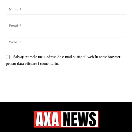
Comentariu:
Nu
Ema
Web
Salvați numele meu, adresa de e-mail și site-ul web în acest browser
pentru data viitoare i comentariu.