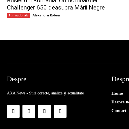
Rusiei din România. Un Bombardier
Challenger 650 deasupra Mării Negre
Alexandru Robea
Știri naționale
Despre
Despr
AXA News - Știri corecte, analize și actualitate
Home
Despre n
Contact