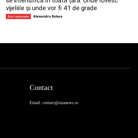
se intensifică în toată țara. Unde lovesc
vijeliile și unde vor fi 41 de grade
Alexandru Robea
Știri naționale
Contact
Email: contact@axanews.ro