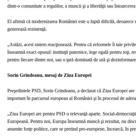
dintr-o comunitate a regulilor, a muncii şi a libertăţii sau întoarcer
El afirmă că modernizarea României este o luptă dificilă, deoarece r
generează rezistenţă.
„Astăzi, acest sistem reacţionează. Pentru că reformele îi taie privi
înseamnă exact opusul: instituţii puternice, lege egală pentru toţi, 
pentru fiecare dintre noi, sau o ţară dominată de ură şi dezinformar
Sorin Grindeanu, mesaj de Ziua Europei
Preşedintele PSD, Sorin Grindeanu, a declarat că Ziua Europei are o
important în parcursul european al României şi în procesul de ade
„Ziua Europei are pentru PSD o relevanţă aparte. Social-democraţii
Europeană. Pentru noi, Europa înseamnă muncă şi rezultat, nu discur
anumite forţe politice, care se pretind pro-europene, încearcă, în pr