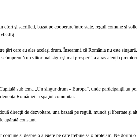
efort şi sacrificii, bazat pe cooperare între state, reguli comune şi solid
e.vbcdfg
ntre ţări care au ales acelaşi drum. Înseamnă că România nu este singură,
iesc împreună un viitor mai sigur şi mai prosper”, a atras atenția premieru
 Capitală sub tema „Un singur drum – Europa”, unde participanţii au por
partenenţa României la spaţiul comunitar.
uă direcţii de dezvoltare, una bazată pe reguli, muncă şi libertate şi al
uie apărată constant.
r comune şi despre o alegere pe care trebuie să o protejăm. Ne dorim o 