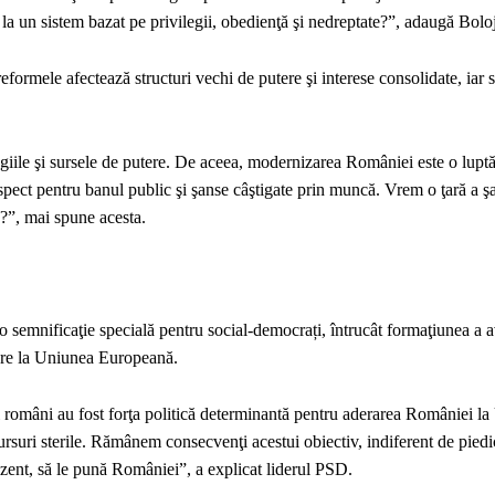
ea la un sistem bazat pe privilegii, obedienţă şi nedreptate?”, adaugă Bolo
eformele afectează structuri vechi de putere şi interese consolidate, iar
legiile şi sursele de putere. De aceea, modernizarea României este o lup
respect pentru banul public şi şanse câştigate prin muncă. Vrem o ţară a ş
e?”, mai spune acesta.
 semnificaţie specială pentru social-democrați, întrucât formaţiunea a a
rare la Uniunea Europeană.
 români au fost forţa politică determinantă pentru aderarea României l
suri sterile. Rămânem consecvenţi acestui obiectiv, indiferent de piedic
ezent, să le pună României”, a explicat liderul PSD.