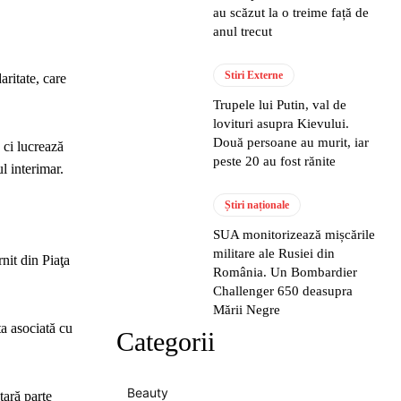
au scăzut la o treime față de
anul trecut
Stiri Externe
aritate, care
Trupele lui Putin, val de
lovituri asupra Kievului.
Două persoane au murit, iar
 ci lucrează
peste 20 au fost rănite
l interimar.
Știri naționale
SUA monitorizează mișcările
militare ale Rusiei din
nit din Piaţa
România. Un Bombardier
Challenger 650 deasupra
Mării Negre
ta asociată cu
Categorii
Beauty
ţară parte