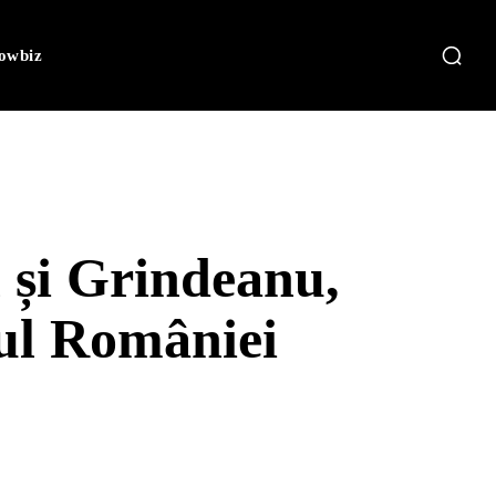
owbiz
 și Grindeanu,
mul României