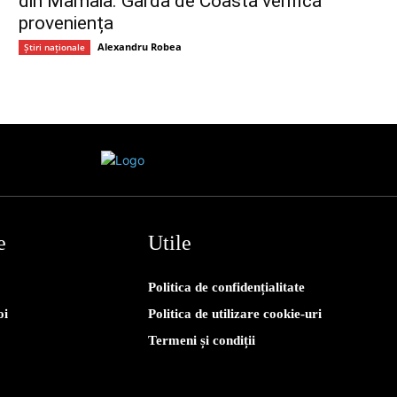
din Mamaia. Garda de Coastă verifică
proveniența
Alexandru Robea
Știri naționale
e
Utile
Politica de confidențialitate
oi
Politica de utilizare cookie-uri
Termeni și condiții