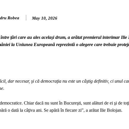
dru Robea
May 10, 2026
între ţări care au ales acelaşi drum, a arătat premierul interimar Ilie
niei la Uniunea Europeană reprezintă o alegere care trebuie proteja
il, dar necesar, şi că democraţia nu este un câştig definitiv, ci unul ca
ne.
democratice. Chiar dacă nu sunt în Bucureşti, sunt alături de ei şi de toţi
 o dată la câţiva ani. Se apără în fiecare zi”, a arătat Ilie Bolojan.