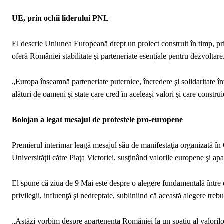
UE, prin ochii liderului PNL
El descrie Uniunea Europeană drept un proiect construit în timp, prin 
oferă României stabilitate şi parteneriate esenţiale pentru dezvoltar
„Europa înseamnă parteneriate puternice, încredere şi solidaritate î
alături de oameni şi state care cred în aceleaşi valori şi care constru
Bolojan a legat mesajul de protestele pro-europene
Premierul interimar leagă mesajul său de manifestaţia organizată în
Universităţii către Piaţa Victoriei, susţinând valorile europene şi a
El spune că ziua de 9 Mai este despre o alegere fundamentală între do
privilegii, influenţă şi nedreptate, subliniind că această alegere treb
„Astăzi vorbim despre apartenenţa României la un spaţiu al valorilo