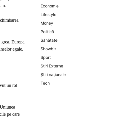
jan.
Economie
Lifestyle
 schimbarea
Money
Politică
Sănătate
tă grea. Europa
Showbiz
anselor egale,
Sport
Stiri Externe
Știri naționale
Tech
vut un rol
a Uniunea
ile pe care