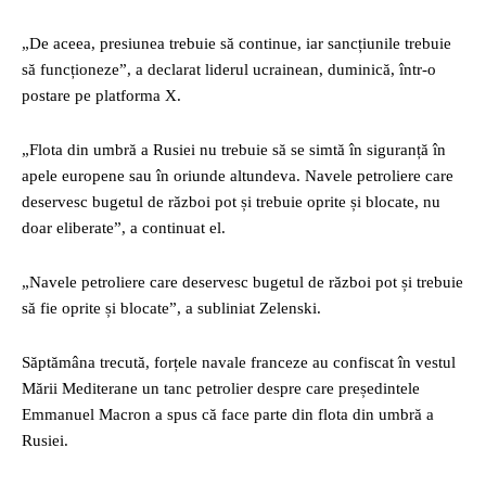
„De aceea, presiunea trebuie să continue, iar sancțiunile trebuie
să funcționeze”, a declarat liderul ucrainean, duminică, într-o
postare pe platforma X.
„Flota din umbră a Rusiei nu trebuie să se simtă în siguranță în
apele europene sau în oriunde altundeva. Navele petroliere care
deservesc bugetul de război pot și trebuie oprite și blocate, nu
doar eliberate”, a continuat el.
„Navele petroliere care deservesc bugetul de război pot și trebuie
să fie oprite și blocate”, a subliniat Zelenski.
Săptămâna trecută, forțele navale franceze au confiscat în vestul
Mării Mediterane un tanc petrolier despre care președintele
Emmanuel Macron a spus că face parte din flota din umbră a
Rusiei.