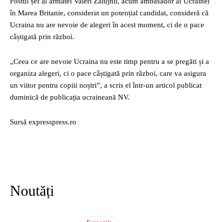
Fostul șef al armatei Valeri Zalujnîi, acum ambasador al Ucrainei
în Marea Britanie, considerat un potențial candidat, consideră că
Ucraina nu are nevoie de alegeri în acest moment, ci de o pace
câștigată prin război.
„Ceea ce are nevoie Ucraina nu este timp pentru a se pregăti și a
organiza alegeri, ci o pace câștigată prin război, care va asigura
un viitor pentru copiii noștri”, a scris el într-un articol publicat
duminică de publicația ucraineană NV.
Sursă expresspress.ro
Noutăți