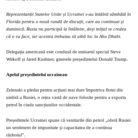
Reprezentanții Statelor Unite și Ucrainei s-au întâlnit sâmbătă în
Florida pentru o nouă rundă de discuții, care au continuat și
duminică. Rusia nu participă la întâlnire, deși inițial se credea
că o va face, iar acestea trebuiau să aibă loc la Abu Dhabi.
Delegația americană este condusă de emisarul special Steve
Witkoff și Jared Kushner, ginerele președintelui Donald Trump.
Apelul președintelui ucrainean
Zelenski a pledat pentru acțiuni mai dure împotriva flotei din
umbră a Rusiei, o rețea vastă de nave folosite pentru a exporta
petrol în ciuda sancțiunilor occidentale.
Președintele Ucrainei spune că veniturile din petrol „oferă Rusiei
un sentiment de impunitate și capacitatea de a continua
războiul”.