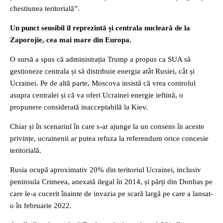
chestiunea teritorială”.
Un punct sensibil îl reprezintă și centrala nucleară de la
Zaporojie, cea mai mare din Europa.
O sursă a spus că administrația Trump a propus ca SUA să
gestioneze centrala și să distribuie energia atât Rusiei, cât și
Ucrainei. Pe de altă parte, Moscova insistă că vrea controlul
asupra centralei și că va oferi Ucrainei energie ieftină, o
propunere considerată inacceptabilă la Kiev.
Chiar și în scenariul în care s-ar ajunge la un consens în aceste
privințe, ucrainenii ar putea refuza la referendum orice concesie
teritorială.
Rusia ocupă aproximativ 20% din teritoriul Ucrainei, inclusiv
peninsula Crimeea, anexată ilegal în 2014, și părți din Donbas pe
care le-a cucerit înainte de invazia pe scară largă pe care a lansat-
o în februarie 2022.