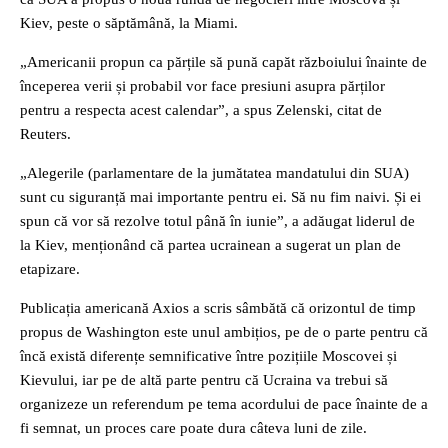
Kiev, peste o săptămână, la Miami.
„Americanii propun ca părțile să pună capăt războiului înainte de
începerea verii și probabil vor face presiuni asupra părților
pentru a respecta acest calendar”, a spus Zelenski, citat de
Reuters.
„Alegerile (parlamentare de la jumătatea mandatului din SUA)
sunt cu siguranță mai importante pentru ei. Să nu fim naivi. Și ei
spun că vor să rezolve totul până în iunie”, a adăugat liderul de
la Kiev, menționând că partea ucrainean a sugerat un plan de
etapizare.
Publicația americană Axios a scris sâmbătă că orizontul de timp
propus de Washington este unul ambițios, pe de o parte pentru că
încă există diferențe semnificative între pozițiile Moscovei și
Kievului, iar pe de altă parte pentru că Ucraina va trebui să
organizeze un referendum pe tema acordului de pace înainte de a
fi semnat, un proces care poate dura câteva luni de zile.