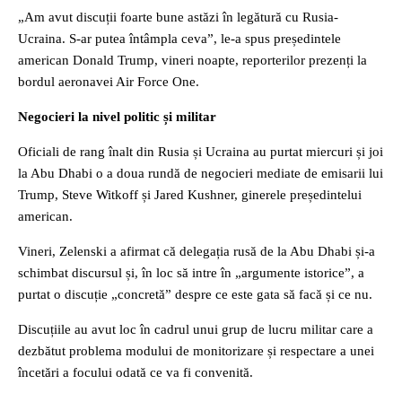
„Am avut discuții foarte bune astăzi în legătură cu Rusia-
Ucraina. S-ar putea întâmpla ceva”, le-a spus președintele
american Donald Trump, vineri noapte, reporterilor prezenți la
bordul aeronavei Air Force One.
Negocieri la nivel politic și militar
Oficiali de rang înalt din Rusia și Ucraina au purtat miercuri și joi
la Abu Dhabi o a doua rundă de negocieri mediate de emisarii lui
Trump, Steve Witkoff și Jared Kushner, ginerele președintelui
american.
Vineri, Zelenski a afirmat că delegația rusă de la Abu Dhabi și-a
schimbat discursul și, în loc să intre în „argumente istorice”, a
purtat o discuție „concretă” despre ce este gata să facă și ce nu.
Discuțiile au avut loc în cadrul unui grup de lucru militar care a
dezbătut problema modului de monitorizare și respectare a unei
încetări a focului odată ce va fi convenită.