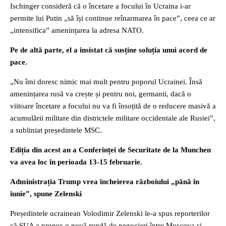
Ischinger consideră că o încetare a focului în Ucraina i-ar
permite lui Putin „să își continue reînarmarea în pace”, ceea ce ar
„intensifica” amenințarea la adresa NATO.
Pe de altă parte, el a insistat că susține soluția unui acord de
pace.
„Nu îmi doresc nimic mai mult pentru poporul Ucrainei. Însă
amenințarea rusă va crește și pentru noi, germanii, dacă o
viitoare încetare a focului nu va fi însoțită de o reducere masivă a
acumulării militare din districtele militare occidentale ale Rusiei”,
a subliniat președintele MSC.
Ediția din acest an a Conferinței de Securitate de la Munchen
va avea loc în perioada 13-15 februarie.
Administrația Trump vrea încheierea războiului „până în
iunie”, spune Zelenski
Președintele ucrainean Volodimir Zelenski le-a spus reporterilor
că SUA a propus o nouă rundă de negocieri între Moscova și