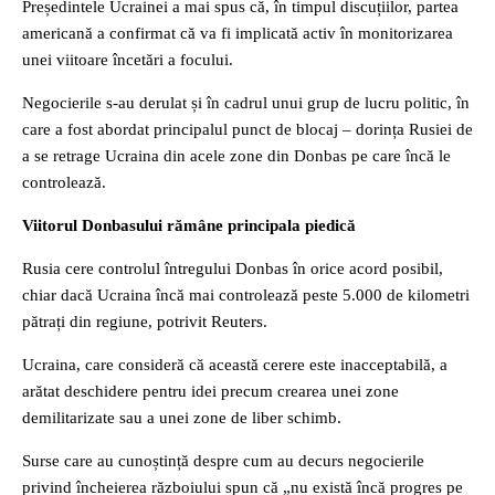
Președintele Ucrainei a mai spus că, în timpul discuțiilor, partea
americană a confirmat că va fi implicată activ în monitorizarea
unei viitoare încetări a focului.
Negocierile s-au derulat și în cadrul unui grup de lucru politic, în
care a fost abordat principalul punct de blocaj – dorința Rusiei de
a se retrage Ucraina din acele zone din Donbas pe care încă le
controlează.
Viitorul Donbasului rămâne principala piedică
Rusia cere controlul întregului Donbas în orice acord posibil,
chiar dacă Ucraina încă mai controlează peste 5.000 de kilometri
pătrați din regiune, potrivit Reuters.
Ucraina, care consideră că această cerere este inacceptabilă, a
arătat deschidere pentru idei precum crearea unei zone
demilitarizate sau a unei zone de liber schimb.
Surse care au cunoștință despre cum au decurs negocierile
privind încheierea războiului spun că „nu există încă progres pe