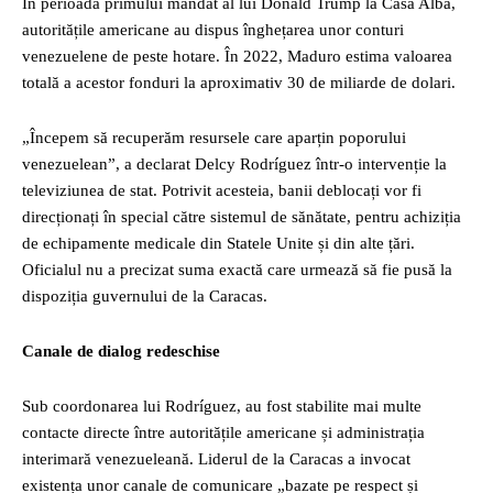
În perioada primului mandat al lui Donald Trump la Casa Albă,
autoritățile americane au dispus înghețarea unor conturi
venezuelene de peste hotare. În 2022, Maduro estima valoarea
totală a acestor fonduri la aproximativ 30 de miliarde de dolari.
„Începem să recuperăm resursele care aparțin poporului
venezuelean”, a declarat Delcy Rodríguez într-o intervenție la
televiziunea de stat. Potrivit acesteia, banii deblocați vor fi
direcționați în special către sistemul de sănătate, pentru achiziția
de echipamente medicale din Statele Unite și din alte țări.
Oficialul nu a precizat suma exactă care urmează să fie pusă la
dispoziția guvernului de la Caracas.
Canale de dialog redeschise
Sub coordonarea lui Rodríguez, au fost stabilite mai multe
contacte directe între autoritățile americane și administrația
interimară venezueleană. Liderul de la Caracas a invocat
existența unor canale de comunicare „bazate pe respect și