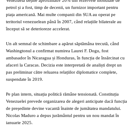
Venezuela deține aproximativ 20% din rezervele mondiale de
petrol și a fost, timp de decenii, un furnizor important pentru
piața americană. Mai multe companii din SUA au operat pe
teritoriul venezuelean până în 2007, când relațiile bilaterale au
început să se deterioreze accelerat.
Un alt semnal de schimbare a apărut săptămâna trecută, când
Washingtonul a confirmat numirea Laurei F. Dogu, fost
ambasador în Nicaragua și Honduras, în funcția de însărcinat cu
afaceri la Caracas. Decizia este interpretată de analiști drept un
pas preliminar către reluarea relațiilor diplomatice complete,
suspendate în 2019.
Pe plan intern, situația politică rămâne tensionată. Constituția
Venezuelei prevede organizarea de alegeri anticipate dacă funcția
de președinte devine vacantă înainte de jumătatea mandatului.
Nicolas Maduro a depus jurământul pentru un nou mandat în
ianuarie 2025.