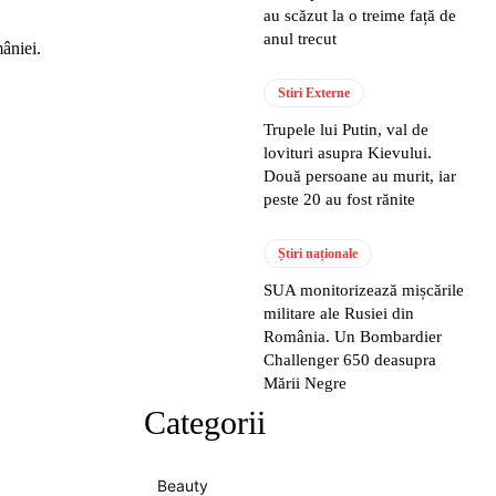
au scăzut la o treime față de
anul trecut
mâniei.
Stiri Externe
Trupele lui Putin, val de
lovituri asupra Kievului.
Două persoane au murit, iar
peste 20 au fost rănite
Știri naționale
SUA monitorizează mișcările
militare ale Rusiei din
România. Un Bombardier
Challenger 650 deasupra
Mării Negre
Categorii
Beauty