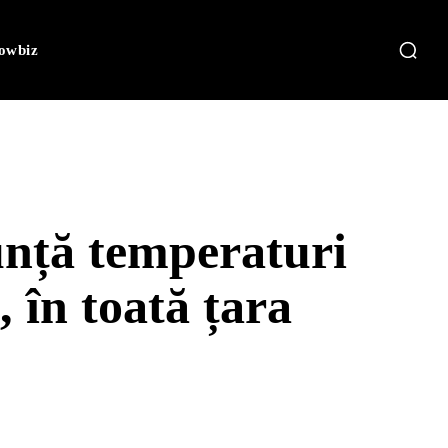
owbiz
nță temperaturi
, în toată țara