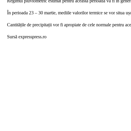
Regimul pluviometric estimat pentru această perioadă va fi în genera
În perioada 23 – 30 martie, mediile valorilor termice se vor situa uș
Cantitățile de precipitații vor fi apropiate de cele normale pentru ace
Sursă expresspress.ro