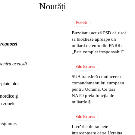
Noutăți
Politică
Buzoianu acuză PSD că riscă
să blocheze aproape un
 prognozei
miliard de euro din PNRR:
„Este complet iresponsabil”
pentru această
Stiri Externe
SUA transferă conducerea
comandamentului european
ptate ploi.
pentru Ucraina. Ce țară
NATO preia funcția de
 nordice și
miliarde $
în zonele
Stiri Externe
regiunile.
Livrările de rachete
interceptoare către Ucraina