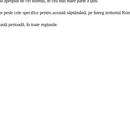
l apropiat de cel normal, în cea mai mare parte a țării.
or peste cele specifice pentru această săptămână, pe întreg teritoriul Ro
astă perioadă, în toate regiunile.