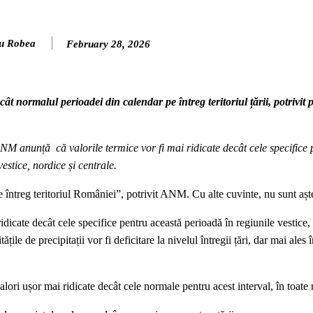
u Robea
February 28, 2026
cât normalul perioadei din calendar pe întreg teritoriul țării, potrivit
 anunță că valorile termice vor fi mai ridicate decât cele specifice 
estice, nordice și centrale.
e întreg teritoriul României”, potrivit ANM. Cu alte cuvinte, nu sunt aște
dicate decât cele specifice pentru această perioadă în regiunile vestice,
ățile de precipitații vor fi deficitare la nivelul întregii țări, dar mai ales 
ori ușor mai ridicate decât cele normale pentru acest interval, în toate 