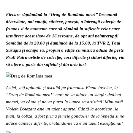
Fiecare săptămână la “Drag de România mea!” înseamnă
diversitate, noi emoții, cântece, povești, o întreagă colecție de
frumos și de momente care să rămână în sufletele celor care
urmăresc acest show de 16 sezoane, de opt ani neîntrerupți!
Sambătă de la 20.00 și duminică de la 15.00, la TVR 2, Paul
Surugiu și echipa sa, propun o ediție cu muzică adusă de peste
Prut! Patru artiste de colecție, voci diferite și stiluri diferite, vin
să ofere o parte din sufletul și din arta lor!
Astfel, veți aplauda și ascultă pe frumoasa Elena Javelea, la
“Drag de România mea!” care ne va aduce un șlagăr dedicat
mamei, va cânta și ne va purta în lumea sa artistică! Minunată
Violeta Botezatu este un talent aparte! Cântă la acordeon, la
pian, la cobză, a fost prima femeie gondolier de la Veneția și ne
aduce cântece diferite, arătându-ne ca e un talent excepțional!