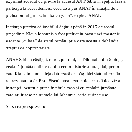
exprimat acordul cu privire la accesul AJFP Sibiu în spaţiu, fără a
participa la acest demers, ceea ce a pus ANAF în situaţia de a
prelua bunul prin schimbarea yalei”, explica ANAF.
Instituţia preciza că imobilul deţinut până în 2015 de fostul
preşedinte Klaus Iohannis a fost preluat în baza unei moşteniri
vacante „culese” de statul român, prin care acesta a dobândit
dreptul de coproprietate.
ANAF Sibiu a câştigat, marţi, pe fond, la Tribunalul din Sibiu, şi
cealaltă jumătate din casa din centrul istoric al orașului, pentru
care Klaus Iohannis deja datorează despăgubiri statului român
reprezentat tot de Fisc. Fiscul avea nevoie de această decizie a
instanţei, pentru a putea întabula casa şi cu cealaltă jumătate,
care nu fusese pe numele lui Iohannis, scrie stiripesurse.
Sursă expresspress.ro