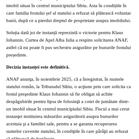
imobil situat în centrul municipiului Sibiu. Asta în condițiile în
care familia fostului șef al statului a refuzat să plătească voluntar
banii, după ce a pierdut dreptul de proprietate asupra imobilului.
Soluția dată joi de instanță reprezintă o victorie pentru Klaus
Iohannis. Curtea de Apel Alba Iulia a respins solicitarea ANAF,
astfel că nu poate fi pus sechestru asigurător pe bunurile fostului
președinte.
Decizia instanței este definitivă.
ANAF anunţa, în noiembrie 2025, că a înregistrat, în numele
statului român, la Tribunalul Sibiu, o acţiune prin care solicita ca
fostul preşedinte Klaus Iohannis să fie obligat să achite
despăgubirile pentru lipsa de folosinţă a cotei de jumătate dintr-
un imobil situat în centrul municipiului Sibiu. Fiscul a mai cerut
instanţei instituirea măsurilor asigurătorii asupra bunurilor
acestuia şi a familiei sale, pentru a se garanta recuperarea
sumelor cuvenite statului, în condiţiile în care pârâţii au refuzat
să plătească de bunăvoie.