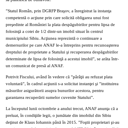
”Statul Român, prin DGRFP Braşov, a înregistrat la instanţa
competentă o acţiune prin care solicită obligarea unui fost
preşedinte al României la plata despăgubirilor pentru lipsa de
folosinţă a cotei de 1/2 dintr-un imobil situat în centrul
municipiului Sibiu. Acţiunea reprezintă o continuare a
demersurilor pe care ANAF le-a întreprins pentru recunoaşterea
dreptului de proprietate a Statului şi recuperarea despăgubirilor
determinate de lipsa de folosinţă a acestui imobil”, se arăta într-
un comunicat de presă al ANAF.
Potrivit Fiscului, având în vedere că ”pârâţii au refuzat plata
voluntară”, în cadrul acţiunii s-a solicitat instanţei şi ”instituirea
măsurilor asigurătorii asupra bunurilor acestora, pentru
garantarea recuperării sumelor cuvenite Statului”.
La începutul lunii octombrie a anului trecut, ANAF anunţa că a
preluat, în condiţiile legii, o jumătate din imobilul din Sibiu
deţinut de Klaus Iohannis până în 2015. ”Foştii proprietari şi-au