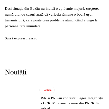
Deși situația din Buzău nu indică o epidemie majoră, creșterea
numărului de cazuri arată că varicela rămâne o boală ușor
transmisibilă, care poate crea probleme atunci când ajunge la
persoane fără imunitate.
Sursă expresspress.ro
Noutăți
Politică
USR și PNL au contestat Legea Integrității
la CCR. Milioane de euro din PNRR, în
pericol