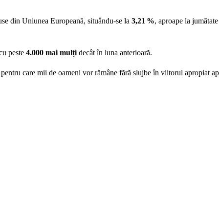
duse din Uniunea Europeană, situându-se la
3,21 %
, aproape la jumătate
 cu peste
4.000 mai mulți
decât în luna anterioară.
ul pentru care mii de oameni vor rămâne fără slujbe în viitorul apropiat a