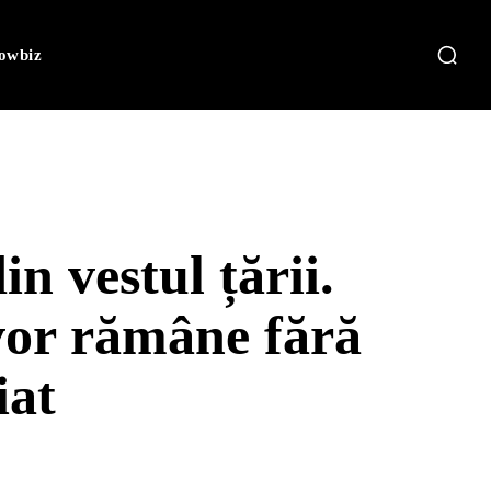
owbiz
in vestul țării.
vor rămâne fără
iat