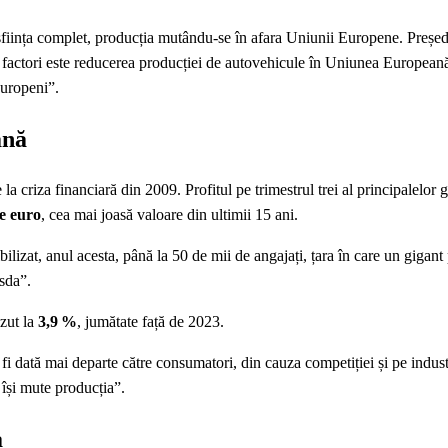
ființa complet, producția mutându-se în afara Uniunii Europene. Preșe
re factori este reducerea producției de autovehicule în Uniunea Europeană 
europeni”.
ană
a criza financiară din 2009. Profitul pe trimestrul trei al principalelor 
de euro
, cea mai joasă valoare din ultimii 15 ani.
bilizat, anul acesta, până la 50 de mii de angajați, țara în care un gigan
sda”.
ăzut la
3,9 %
, jumătate față de 2023.
fi dată mai departe către consumatori, din cauza competiției și pe indust
 își mute producția”.
a