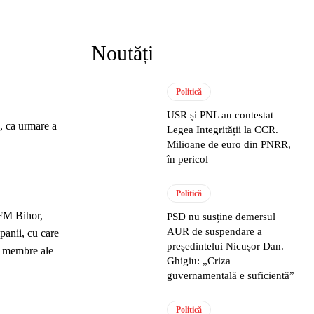
Noutăți
Politică
USR și PNL au contestat
, ca urmare a
Legea Integrității la CCR.
Milioane de euro din PNRR,
în pericol
Politică
OFM Bihor,
PSD nu susține demersul
AUR de suspendare a
panii, cu care
președintelui Nicușor Dan.
le membre ale
Ghigiu: „Criza
guvernamentală e suficientă”
Politică