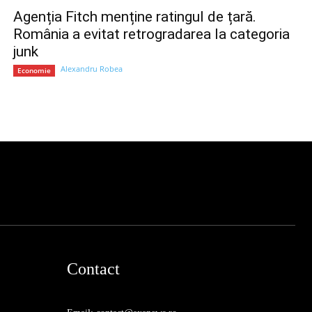
Agenția Fitch menține ratingul de țară.
România a evitat retrogradarea la categoria
junk
Alexandru Robea
Economie
Contact