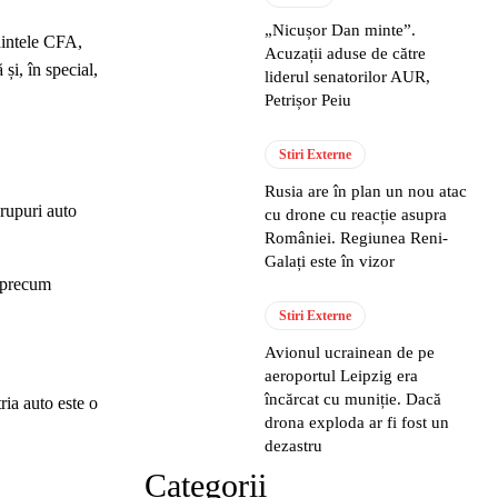
„Nicușor Dan minte”.
dintele CFA,
Acuzații aduse de către
și, în special,
liderul senatorilor AUR,
Petrișor Peiu
Stiri Externe
Rusia are în plan un nou atac
grupuri auto
cu drone cu reacție asupra
României. Regiunea Reni-
Galați este în vizor
t precum
Stiri Externe
Avionul ucrainean de pe
aeroportul Leipzig era
încărcat cu muniție. Dacă
ria auto este o
drona exploda ar fi fost un
dezastru
Categorii