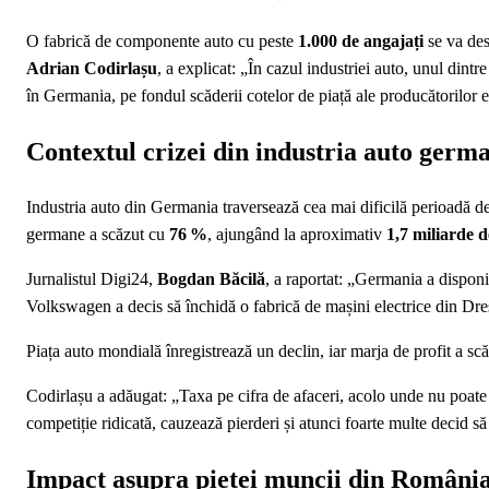
O fabrică de componente auto cu peste
1.000 de angajați
se va des
Adrian Codirlașu
, a explicat: „În cazul industriei auto, unul dint
în Germania, pe fondul scăderii cotelor de piață ale producătorilor 
Contextul crizei din industria auto germ
Industria auto din Germania traversează cea mai dificilă perioadă de l
germane a scăzut cu
76 %
, ajungând la aproximativ
1,7 miliarde 
Jurnalistul Digi24,
Bogdan Băcilă
, a raportat: „Germania a disponi
Volkswagen a decis să închidă o fabrică de mașini electrice din Dre
Piața auto mondială înregistrează un declin, iar marja de profit a sc
Codirlașu a adăugat: „Taxa pe cifra de afaceri, acolo unde nu poate 
competiție ridicată, cauzează pierderi și atunci foarte multe decid să
Impact asupra pieței muncii din Români