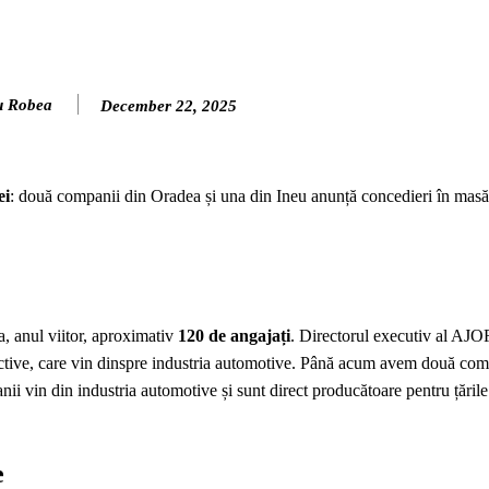
u Robea
December 22, 2025
ei
: două companii din Oradea și una din Ineu anunță concedieri în masă
, anul viitor, aproximativ
120 de angajați
. Directorul executiv al AJ
lective, care vin dinspre industria automotive. Până acum avem două com
ii vin din industria automotive și sunt direct producătoare pentru țări
e