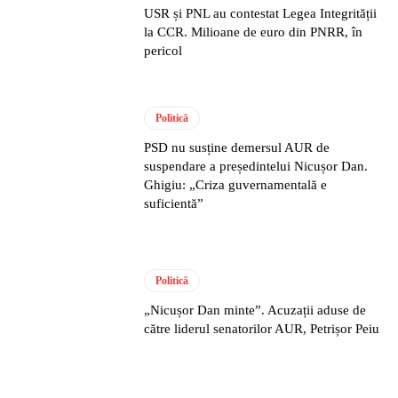
USR și PNL au contestat Legea Integrității
la CCR. Milioane de euro din PNRR, în
pericol
Politică
PSD nu susține demersul AUR de
suspendare a președintelui Nicușor Dan.
Ghigiu: „Criza guvernamentală e
suficientă”
Politică
„Nicușor Dan minte”. Acuzații aduse de
către liderul senatorilor AUR, Petrișor Peiu