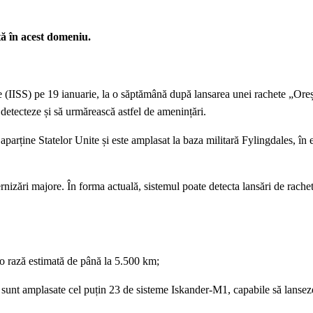
tă în acest domeniu.
ice (IISS) pe 19 ianuarie, la o săptămână după lansarea unei rachete „Ore
 detecteze și să urmărească astfel de amenințări.
arține Statelor Unite și este amplasat la baza militară Fylingdales, în 
ernizări majore. În forma actuală, sistemul poate detecta lansări de rachet
 o rază estimată de până la 5.500 km;
e sunt amplasate cel puțin 23 de sisteme Iskander-M1, capabile să lansez