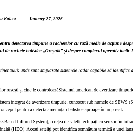
ru Robea
January 27, 2026
pentru detectarea timpurie a rachetelor cu rază medie de acțiune desp
emul de rachete balistice „Oreșnik” și despre complexul operativ-tacti
tinentului: unde sunt amplasate sistemele radar capabile să identifice a
lor rusești și cine le controleazăSistemul american de avertizare timpuri
 sistem integrat de avertizare timpurie, cunoscut sub numele de SEWS (S
conceput pentru a detecta amenințări balistice aproape în timp real.
Based Infrared System), o rețea de sateliți echipați cu senzori în infra
înaltă (HEO). Acești sateliți pot identifica semnătura termică a unei lans