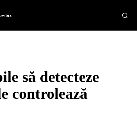
owbiz
le să detecteze
 le controlează