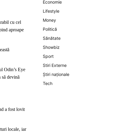
Economie
Lifestyle
Money
rabil cu cel
Politică
epind aproape
Sănătate
Showbiz
eastă
Sport
Stiri Externe
tul Odin’s Eye
Știri naționale
a să devină
Tech
d a fost lovit
uri locale, iar