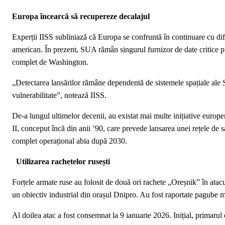
Europa încearcă să recupereze decalajul
Experții IISS subliniază că Europa se confruntă în continuare cu dif
american. În prezent, SUA rămân singurul furnizor de date critice p
complet de Washington.
„Detectarea lansărilor rămâne dependentă de sistemele spațiale ale S
vulnerabilitate”, notează IISS.
De-a lungul ultimelor decenii, au existat mai multe inițiative europ
II, conceput încă din anii ’90, care prevede lansarea unei rețele de sa
complet operațional abia după 2030.
Utilizarea rachetelor rusești
Forțele armate ruse au folosit de două ori rachete „Oreșnik” în atac
un obiectiv industrial din orașul Dnipro. Au fost raportate pagube m
Al doilea atac a fost consemnat la 9 ianuarie 2026. Inițial, primarul 