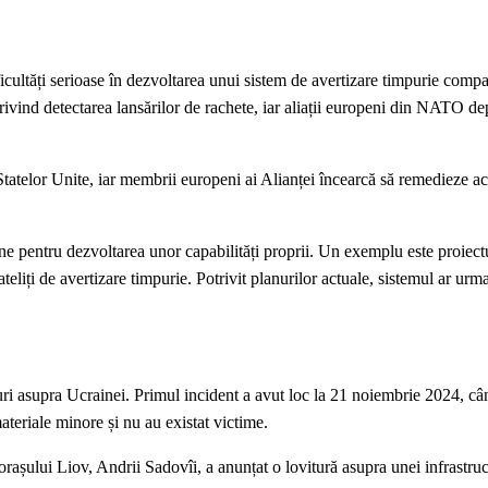
icultăți serioase în dezvoltarea unui sistem de avertizare timpurie compa
rivind detectarea lansărilor de rachete, iar aliații europeni din NATO d
tatelor Unite, iar membrii europeni ai Alianței încearcă să remedieze ac
ene pentru dezvoltarea unor capabilități proprii. Un exemplu este proiec
teliți de avertizare timpurie. Potrivit planurilor actuale, sistemul ar urm
uri asupra Ucrainei. Primul incident a avut loc la 21 noiembrie 2024, cân
ateriale minore și nu au existat victime.
orașului Liov, Andrii Sadovîi, a anunțat o lovitură asupra unei infrastruct