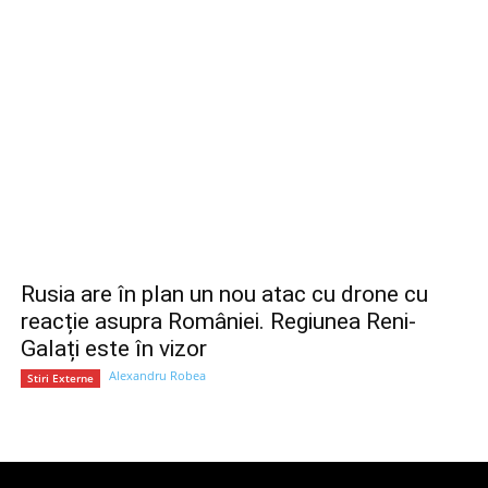
Rusia are în plan un nou atac cu drone cu
reacție asupra României. Regiunea Reni-
Galați este în vizor
Alexandru Robea
Stiri Externe