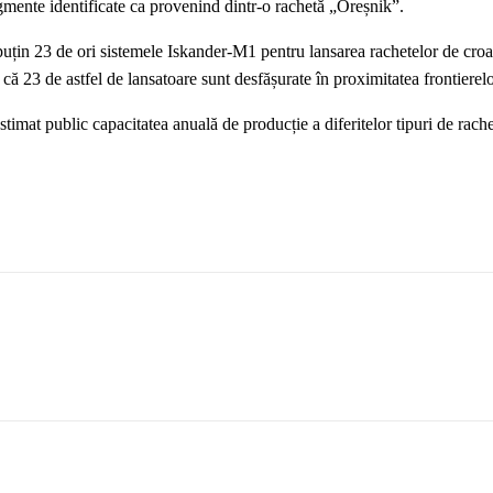
agmente identificate ca provenind dintr-o rachetă „Oreșnik”.
l puțin 23 de ori sistemele Iskander-M1 pentru lansarea rachetelor de croa
ă 23 de astfel de lansatoare sunt desfășurate în proximitatea frontierel
stimat public capacitatea anuală de producție a diferitelor tipuri de rach