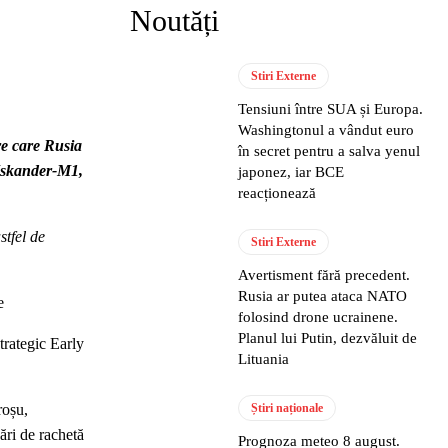
Noutăți
Stiri Externe
Tensiuni între SUA și Europa.
Washingtonul a vândut euro
re care Rusia
în secret pentru a salva yenul
c Iskander-M1,
japonez, iar BCE
reacționează
stfel de
Stiri Externe
Avertisment fără precedent.
Rusia ar putea ataca NATO
e
folosind drone ucrainene.
Planul lui Putin, dezvăluit de
trategic Early
Lituania
roșu,
Știri naționale
ări de rachetă
Prognoza meteo 8 august.