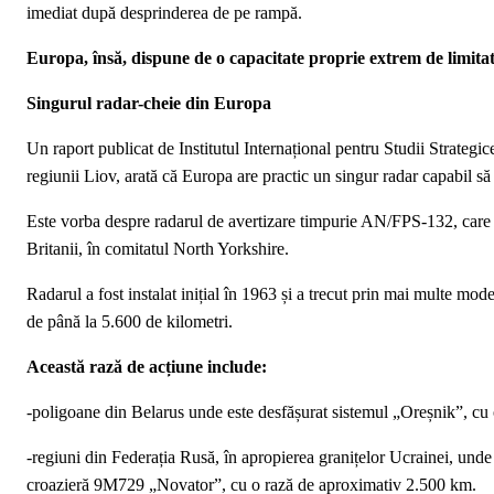
imediat după desprinderea de pe rampă.
Europa, însă, dispune de o capacitate proprie extrem de limita
Singurul radar-cheie din Europa
Un raport publicat de Institutul Internațional pentru Studii Strateg
regiunii Liov, arată că Europa are practic un singur radar capabil să
Este vorba despre radarul de avertizare timpurie AN/FPS-132, care ap
Britanii, în comitatul North Yorkshire.
Radarul a fost instalat inițial în 1963 și a trecut prin mai multe mod
de până la 5.600 de kilometri.
Această rază de acțiune include:
-poligoane din Belarus unde este desfășurat sistemul „Oreșnik”, cu
-regiuni din Federația Rusă, în apropierea granițelor Ucrainei, und
croazieră 9M729 „Novator”, cu o rază de aproximativ 2.500 km.