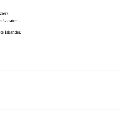
zieră
or Ucrainei.
ete Iskander,