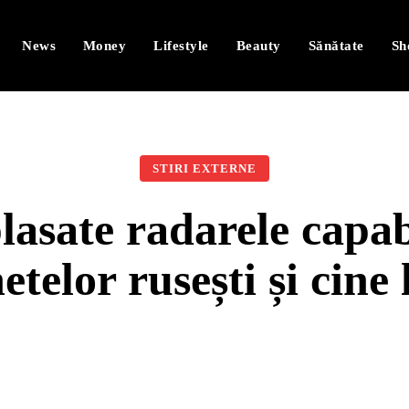
News
Money
Lifestyle
Beauty
Sănătate
Sh
STIRI EXTERNE
asate radarele capabi
etelor rusești și cine