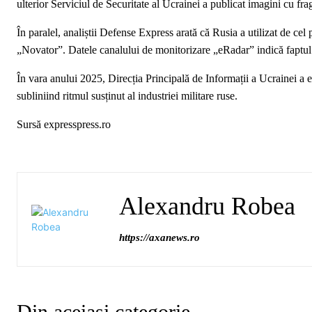
ulterior Serviciul de Securitate al Ucrainei a publicat imagini cu fr
În paralel, analiștii Defense Express arată că Rusia a utilizat de ce
„Novator”. Datele canalului de monitorizare „eRadar” indică faptul c
În vara anului 2025, Direcția Principală de Informații a Ucrainei a e
subliniind ritmul susținut al industriei militare ruse.
Sursă expresspress.ro
Alexandru Robea
https://axanews.ro
Din aceiași categorie