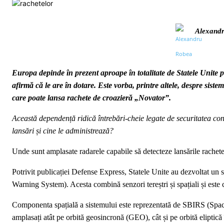
Alexand
Europa depinde în prezent aproape în totalitate de Statele Unite 
afirmă că le are în dotare. Este vorba, printre altele, despre sist
care poate lansa rachete de croazieră „Novator”.
Această dependență ridică întrebări-cheie legate de securitatea con
lansări și cine le administrează?
Unde sunt amplasate radarele capabile să detecteze lansările rachete
Potrivit publicației Defense Express, Statele Unite au dezvoltat un
Warning System). Acesta combină senzori tereștri și spațiali și este 
Componenta spațială a sistemului este reprezentată de SBIRS (Space-
amplasați atât pe orbită geosincronă (GEO), cât și pe orbită eliptică 