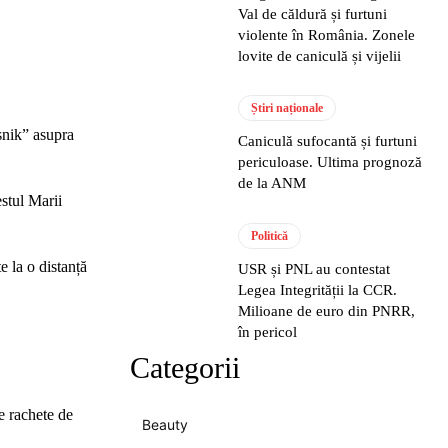
Val de căldură și furtuni
violente în România. Zonele
lovite de caniculă și vijelii
Știri naționale
șnik” asupra
Caniculă sufocantă și furtuni
periculoase. Ultima prognoză
de la ANM
estul Marii
Politică
e la o distanță
USR și PNL au contestat
Legea Integrității la CCR.
Milioane de euro din PNRR,
în pericol
Categorii
e rachete de
Beauty