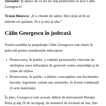
Jurnalist:
Şi atunci de ce nu fac toţi politicienii ce face Călin
Georgescu?
Traian Băsescu:
„E o chestie de talent. Deci poţi să fii un
talentat ori şarlatan. El e şi una şi alta.”
Călin Georgescu în judecată
Fostul candidat la preşedinţie Călin Georgescu este trimis în
judecată pentru următoarele infracţiuni:
Promovarea, în public, a cultului persoanelor vinovate de
săvârşirea unor infracţiuni de genocid contra umanităţii şi de
crime de război.
Promovarea, în public, a ideilor, concepţiilor sau doctrinelor
fasciste, legionare, rasiste sau xenofobe, în formă continuată
(5 acte materiale).
În plus, Georgescu este acuzat, alături de mercenarul Horaţiu
Potra şi alţi 20 de inculpaţi, de tentativă de lovitură de stat, într-