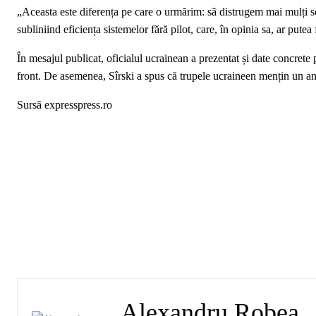
„Aceasta este diferența pe care o urmărim: să distrugem mai mulți s
subliniind eficiența sistemelor fără pilot, care, în opinia sa, ar put
În mesajul publicat, oficialul ucrainean a prezentat și date concrete p
front. De asemenea, Sîrski a spus că trupele ucraineen mențin un an
Sursă expresspress.ro
Alexandru Robea