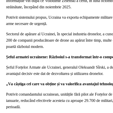
Informațiile vin după ce Volodimir Zelenski a cerut, în luna octombr
străinătate, începând din noiembrie 2025.
Potrivit sistemului propus, Ucraina va exporta echipamente militare pe
arme necesare de urgență.
Sectorul de apărare al Ucrainei, în special industria dronelor, a cun
200 de companii producătoare de drone au apărut între timp, multe d
poartă războiul modern.
Șeful armatei ucrainene: Războiul s-a transformat într-o compe
Șeful Forțelor Armate ale Ucrainei, generalul Oleksandr Sîrski, a de
avantajul decisiv este dat de dezvoltarea și utilizarea dronelor.
„Va câștiga cel care va obține și va valorifica avantajul tehnolo
Potrivit comandantului ucrainean, unitățile fără pilot ale Forțelor d
ianuarie, reducând efectivele acesteia cu aproape 29.700 de militari
perioadă.