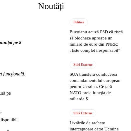
Noutăți
Politică
Buzoianu acuză PSD că riscă
să blocheze aproape un
anunțat pe 8
miliard de euro din PNRR:
„Este complet iresponsabil”
Stiri Externe
t funcțională.
SUA transferă conducerea
comandamentului european
pentru Ucraina. Ce țară
NATO preia funcția de
ură pe
miliarde $
e
Stiri Externe
disponibil.
Livrările de rachete
interceptoare către Ucraina