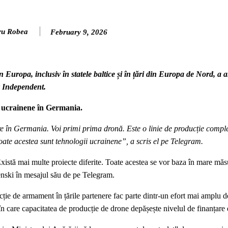
ru Robea
February 9, 2026
Europa, inclusiv în statele baltice și în țări din Europa de Nord, a 
v Independent.
e ucrainene în Germania.
e în Germania. Voi primi prima dronă. Este o linie de producție comple
Toate acestea sunt tehnologii ucrainene”, a scris el pe Telegram.
xistă mai multe proiecte diferite. Toate acestea se vor baza în mare măs
lenski în mesajul său de pe Telegram.
cție de armament în țările partenere fac parte dintr-un efort mai amplu d
 în care capacitatea de producție de drone depășește nivelul de finanțare 