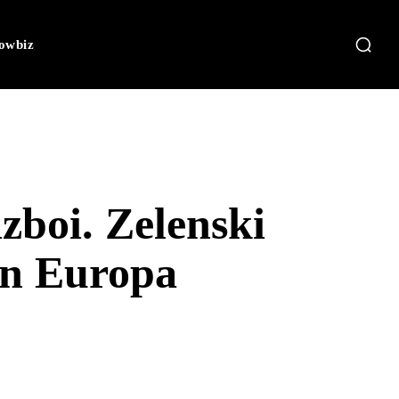
owbiz
zboi. Zelenski
în Europa