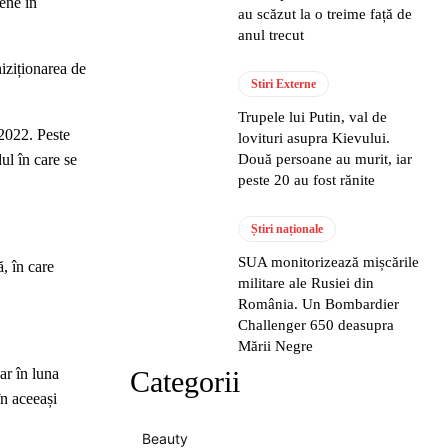
ene în
au scăzut la o treime față de
anul trecut
hiziționarea de
Stiri Externe
Trupele lui Putin, val de
 2022. Peste
lovituri asupra Kievului.
ul în care se
Două persoane au murit, iar
peste 20 au fost rănite
Știri naționale
SUA monitorizează mișcările
, în care
militare ale Rusiei din
România. Un Bombardier
Challenger 650 deasupra
Mării Negre
ar în luna
Categorii
în aceeași
Beauty