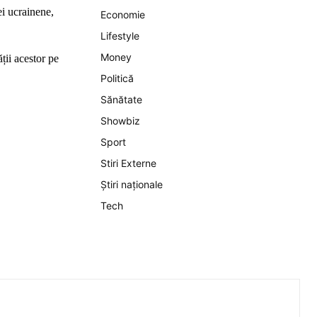
ei ucrainene,
Economie
Lifestyle
Money
ții acestor pe
Politică
Sănătate
Showbiz
Sport
Stiri Externe
Știri naționale
Tech