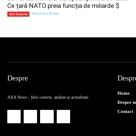
Ce țară NATO preia funcția de miliarde $
Alexandru Robea
Stiri Externe
Despre
Despr
Home
AXA News - Știri corecte, analize și actualitate
Despre n
Contact