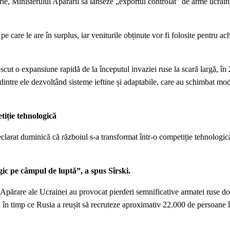
ie, Ministerului Apărării să lanseze „exportul controlat” de arme ucrain
 care le are în surplus, iar veniturile obținute vor fi folosite pentru ac
oscut o expansiune rapidă de la începutul invaziei ruse la scară largă, în
intre ele dezvoltând sisteme ieftine și adaptabile, care au schimbat mod
tiție tehnologică
clarat duminică că războiul s-a transformat într-o competiție tehnologică
gic pe câmpul de luptă”, a spus Sîrski.
e Apărare ale Ucrainei au provocat pierderi semnificative armatei ruse do
, în timp ce Rusia a reușit să recruteze aproximativ 22.000 de persoane 