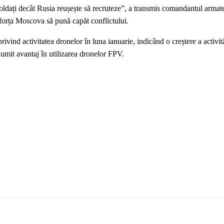
oldați decât Rusia reușește să recruteze”, a transmis comandantul armat
ea forța Moscova să pună capăt conflictului.
rivind activitatea dronelor în luna ianuarie, indicând o creștere a activită
umit avantaj în utilizarea dronelor FPV.