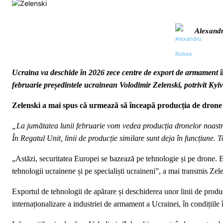
Alexand
Ucraina va deschide în 2026 zece centre de export de armament în 
februarie președintele ucrainean Volodimir Zelenski, potrivit Kyi
Zelenski a mai spus că urmează să înceapă producția de dron
„La jumătatea lunii februarie vom vedea producția dronelor noastr
În Regatul Unit, linii de producție similare sunt deja în funcțiune. 
„Astăzi, securitatea Europei se bazează pe tehnologie și pe drone. E
tehnologii ucrainene și pe specialiști ucraineni”, a mai transmis Ze
Exportul de tehnologii de apărare și deschiderea unor linii de produ
internaționalizare a industriei de armament a Ucrainei, în condițiile