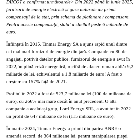
DIICOT a confirmat următoarele> Din 2022 până în iunie 2025,
furnizorii de energie electrică și gaze naturale au primit
compensații de la stat, prin schema de plafonare / compensare.
Pentru aceste compensații, statul a cheltuit peste 6 miliarde de
euro.
Înființată în 2015, Tinmar Energy SA a ajuns rapid unul dintre
cei mai mari furnizori de energie din țară. Companie cu 80 de
angajați, potrivit datelor publice, furnizorul de energie a avut în
2022, în plină criză energetică, o cifră de afaceri remarcabilă: 9,2
miliarde de lei, echivalentul a 1,8 miliarde de euro! A fost o
creștere cu 157% față de 2021.
Profitul în 2022 a fost de 523,7 milioane lei (100 de milioane de
euro), cu 266% mai mare decât în anul precedent. O altă
companie a aceluiași grup, Lord Energy SRL, a avut tot în 2022
un profit de 647 milioane de lei (115 milioane de euro).
În martie 2024, Tinmar Energy a primit din partea ANRE o
amendă record, de 364 milioane lei, pentru manipularea pieței