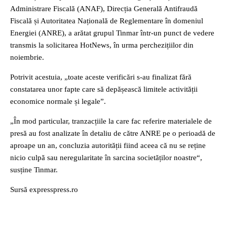
Administrare Fiscală (ANAF), Direcția Generală Antifraudă
Fiscală și Autoritatea Națională de Reglementare în domeniul
Energiei (ANRE), a arătat grupul Tinmar într-un punct de vedere
transmis la solicitarea HotNews, în urma perchezițiilor din
noiembrie.
Potrivit acestuia, „toate aceste verificări s-au finalizat fără
constatarea unor fapte care să depășească limitele activității
economice normale și legale”.
„În mod particular, tranzacțiile la care fac referire materialele de
presă au fost analizate în detaliu de către ANRE pe o perioadă de
aproape un an, concluzia autorității fiind aceea că nu se reține
nicio culpă sau neregularitate în sarcina societăților noastre“,
susține Tinmar.
Sursă expresspress.ro