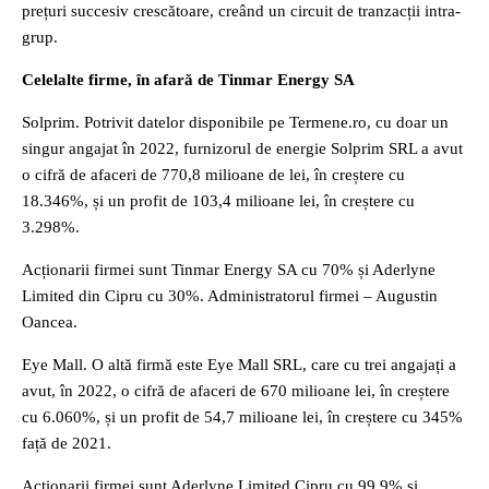
prețuri succesiv crescătoare, creând un circuit de tranzacții intra-
grup.
Celelalte firme, în afară de Tinmar Energy SA
Solprim. Potrivit datelor disponibile pe Termene.ro, cu doar un
singur angajat în 2022, furnizorul de energie Solprim SRL a avut
o cifră de afaceri de 770,8 milioane de lei, în creștere cu
18.346%, și un profit de 103,4 milioane lei, în creștere cu
3.298%.
Acționarii firmei sunt Tinmar Energy SA cu 70% și Aderlyne
Limited din Cipru cu 30%. Administratorul firmei – Augustin
Oancea.
Eye Mall. O altă firmă este Eye Mall SRL, care cu trei angajați a
avut, în 2022, o cifră de afaceri de 670 milioane lei, în creștere
cu 6.060%, și un profit de 54,7 milioane lei, în creștere cu 345%
față de 2021.
Acționarii firmei sunt Aderlyne Limited Cipru cu 99,9% și