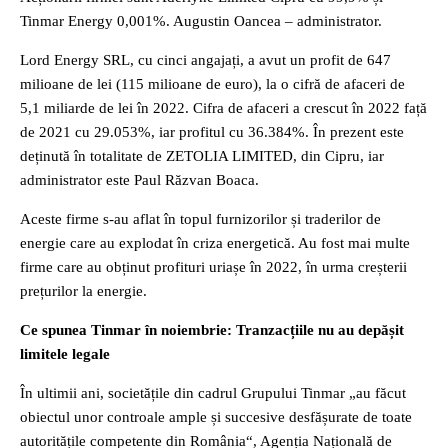
Tinmar Energy 0,001%. Augustin Oancea – administrator.
Lord Energy SRL, cu cinci angajați, a avut un profit de 647
milioane de lei (115 milioane de euro), la o cifră de afaceri de
5,1 miliarde de lei în 2022. Cifra de afaceri a crescut în 2022 față
de 2021 cu 29.053%, iar profitul cu 36.384%. În prezent este
deținută în totalitate de ZETOLIA LIMITED, din Cipru, iar
administrator este Paul Răzvan Boaca.
Aceste firme s-au aflat în topul furnizorilor și traderilor de
energie care au explodat în criza energetică. Au fost mai multe
firme care au obținut profituri uriașe în 2022, în urma creșterii
prețurilor la energie.
Ce spunea Tinmar în noiembrie: Tranzacțiile nu au depășit
limitele legale
În ultimii ani, societățile din cadrul Grupului Tinmar „au făcut
obiectul unor controale ample și succesive desfășurate de toate
autoritățile competente din România“, Agenția Națională de