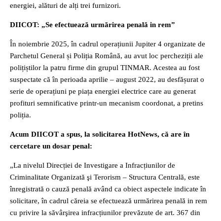
energiei, alături de alți trei furnizori.
DIICOT: „Se efectuează urmărirea penală in rem”
În noiembrie 2025, în cadrul operațiunii Jupiter 4 organizate de
Parchetul General și Poliția Română, au avut loc percheziții ale
polițiștilor la patru firme din grupul TINMAR. Acestea au fost
suspectate că în perioada aprilie – august 2022, au desfășurat o
serie de operațiuni pe piața energiei electrice care au generat
profituri semnificative printr-un mecanism coordonat, a pretins
poliția.
Acum DIICOT a spus, la solicitarea HotNews, că are în
cercetare un dosar penal:
„La nivelul Direcției de Investigare a Infracțiunilor de
Criminalitate Organizată şi Terorism – Structura Centrală, este
înregistrată o cauză penală având ca obiect aspectele indicate în
solicitare, în cadrul căreia se efectuează urmărirea penală in rem
cu privire la săvârşirea infracțiunilor prevăzute de art. 367 din