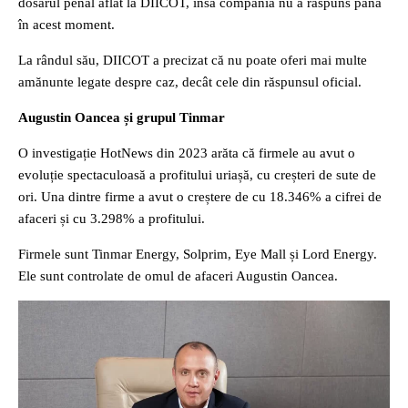
dosarul penal aflat la DIICOT, însă compania nu a răspuns până
în acest moment.
La rândul său, DIICOT a precizat că nu poate oferi mai multe
amănunte legate despre caz, decât cele din răspunsul oficial.
Augustin Oancea și grupul Tinmar
O investigație HotNews din 2023 arăta că firmele au avut o
evoluție spectaculoasă a profitului uriașă, cu creșteri de sute de
ori. Una dintre firme a avut o creștere de cu 18.346% a cifrei de
afaceri și cu 3.298% a profitului.
Firmele sunt Tinmar Energy, Solprim, Eye Mall și Lord Energy.
Ele sunt controlate de omul de afaceri Augustin Oancea.