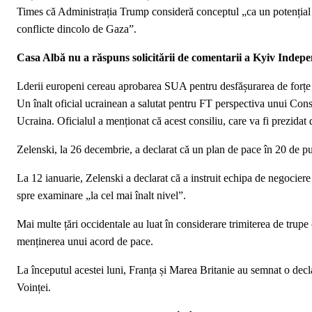
Times că Administrația Trump consideră conceptul „ca un potențial „
conflicte dincolo de Gaza”.
Casa Albă nu a răspuns solicitării de comentarii a Kyiv Indepe
Lderii europeni cereau aprobarea SUA pentru desfășurarea de forțe 
Un înalt oficial ucrainean a salutat pentru FT perspectiva unui Consi
Ucraina. Oficialul a menționat că acest consiliu, care va fi prezida
Zelenski, la 26 decembrie, a declarat că un plan de pace în 20 de pu
La 12 ianuarie, Zelenski a declarat că a instruit echipa de negociere
spre examinare „la cel mai înalt nivel”.
Mai multe țări occidentale au luat în considerare trimiterea de trupe 
menținerea unui acord de pace.
La începutul acestei luni, Franța și Marea Britanie au semnat o declar
Voinței.