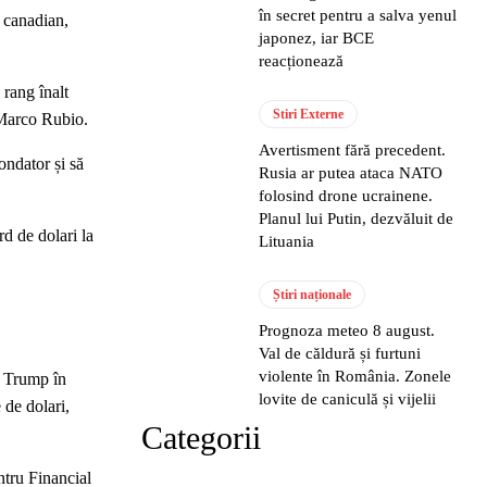
în secret pentru a salva yenul
l canadian,
japonez, iar BCE
reacționează
 rang înalt
Stiri Externe
t Marco Rubio.
Avertisment fără precedent.
ondator și să
Rusia ar putea ataca NATO
folosind drone ucrainene.
Planul lui Putin, dezvăluit de
rd de dolari la
Lituania
Știri naționale
Prognoza meteo 8 august.
Val de căldură și furtuni
violente în România. Zonele
u Trump în
lovite de caniculă și vijelii
de dolari,
Categorii
ntru Financial