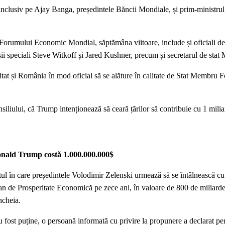
 inclusiv pe Ajay Banga, președintele Băncii Mondiale, și prim-ministru
l Forumului Economic Mondial, săptămâna viitoare, include și oficiali de
mișii speciali Steve Witkoff și Jared Kushner, precum și secretarul de sta
vitat și România în mod oficial să se alăture în calitate de Stat Membru F
nsiliului, că Trump intenționează să ceară țărilor să contribuie cu 1 milia
Donald Trump costă 1.000.000.000$
tul în care președintele Volodimir Zelenski urmează să se întâlnească c
 de Prosperitate Economică pe zece ani, în valoare de 800 de miliarde 
ncheia.
u fost puține, o persoană informată cu privire la propunere a declarat pe