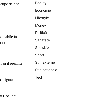
Beauty
ocupe de alte
Economie
Lifestyle
Money
Politică
stenabile în
Sănătate
ATO.
Showbiz
Sport
Stiri Externe
 să îl prezinte
Știri naționale
Tech
a asigura
ai Coaliției