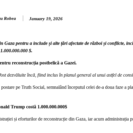
ru Robea
January 19, 2026
n Gaza pentru a include și alte țări afectate de război și conflicte, in
i 1.000.000.000 $.
entru reconstrucția postbelică a Gazei.
st dezvăluite încă, fiind inclus în planul general al unui astfel de consi
o postare pe Truth Social, semnalând începutul celei de-a doua faze a p
Donald Trump costă 1.000.000.000$
rației și eforturilor de reconstrucție din Gaza, iar acum administrația p