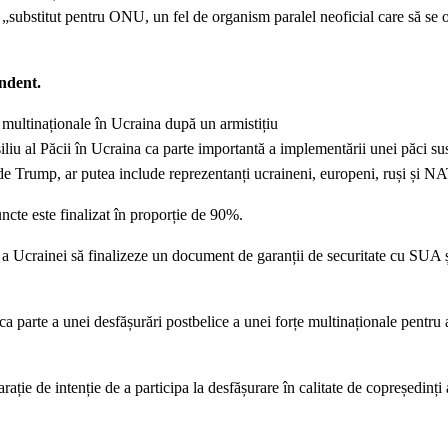
substitut pentru ONU, un fel de organism paralel neoficial care să se 
ndent.
multinaționale în Ucraina după un armistițiu
liu al Păcii în Ucraina ca parte importantă a implementării unei păci su
t de Trump, ar putea include reprezentanți ucraineni, europeni, ruși și N
ncte este finalizat în proporție de 90%.
 a Ucrainei să finalizeze un document de garanții de securitate cu SUA și
ca parte a unei desfășurări postbelice a unei forțe multinaționale pentru 
ație de intenție de a participa la desfășurare în calitate de copreședinți 