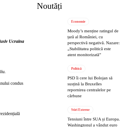
Noutăți
Economie
Moody’s menține ratingul de
țară al României, cu
clusiv Ucraina
perspectivă negativă. Nazare:
„Stabilitatea politică este
atent monitorizată”
Politică
liu.
PSD îi cere lui Bolojan să
lanului condus
susțină la Bruxelles
repornirea centralelor pe
cărbune
Stiri Externe
rezidențială
Tensiuni între SUA și Europa.
Washingtonul a vândut euro