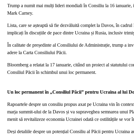
Trump a numit mai mulți lideri mondiali în Consiliu la 16 ianuarie,
Mark Carney.
Lista, care se așteaptă să fie dezvăluită complet la Davos, în cadru
implicați în discuțiile de pace dintre Ucraina și Rusia, inclusiv tri
În calitate de președinte al Consiliului de Administrație, trump a in
adere la Carta Consiliului Păcii.
Bloomberg a relatat la 17 ianuarie, citând un proiect al statutului co
Consiliul Păcii în schimbul unui loc permanent.
Un loc permanent în „Consiliul Păcii” pentru Ucraina al lui 
Rapoartele despre un consiliu propus axat pe Ucraina vin în contex
marja summit-ului de la Davos și va supraveghea semnarea unui Plan
menit să revitalizeze economia Ucrainei odată ce ostilitățile se vor î
Deși detaliile despre un potențial Consiliu al Păcii pentru Ucraina a