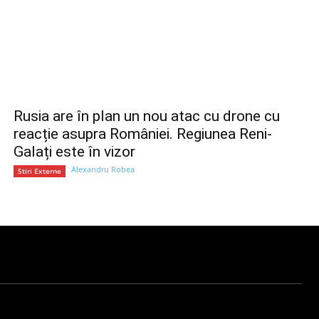
Rusia are în plan un nou atac cu drone cu
reacție asupra României. Regiunea Reni-
Galați este în vizor
Alexandru Robea
Stiri Externe