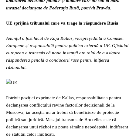
analizarea deciziilor politice și militare care au stat la baza
invaziei declanșate de Federația Rusă, potrivit Pravda.
UE sprijină tribunalul care va trage la răspundere Rusia
Anunțul a fost făcut de Kaja Kallas, vicepreședintă a Comisiei
Europene și responsabilă pentru politica externă a UE. Oficialul
european a transmis că noua instanță are rolul de a asigura
răspunderea penală a conducerii ruse pentru inițierea
războiului.
Potrivit poziției exprimate de Kallas, responsabilitatea pentru
declanșarea conflictului revine factorilor decizionali de la
Moscova, iar aceștia nu ar trebui să beneficieze de protecție
politică sau juridică. Mesajul transmis de Bruxelles este că
declanșarea unui război nu poate rămâne nepedepsită, indiferent
de statutul celor implicați.