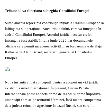
Tribunalul va funcționa sub egida Consiliului Europei
Suma alocată reprezintă contribuția inițială a Uniunii Europene la
înființarea și operaționalizarea tribunalului, care va funcționa în
cadrul Consiliului Europei. Acordul juridic necesar creării
instanței a fost stabilit în luna iunie 2025, iar documentele
oficiale care permit începerea activității au fost semnate de Kaja
Kallas și de Alain Berset, secretarul general al Consiliului
Europei.
Noua instanță a fost concepută pentru a acoperi un vid juridic
existent la nivel internațional. În prezent, Curtea Penală
Internațională poate ancheta crime de război și crime împotriva
umanității comise pe teritoriul Ucrainei, însă nu are competența
de a judeca crima de agresiune în cazul Rusiei, stat care nu